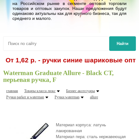
на Российском рынке в сегменте оптовой торговли
товаров и оптовых закупок. Наши предложения будут
одинаково актуальны как для крупного бизнеса, так для
среднего и малого.
Найти
От 1,62 р. - ручки синие шариковые опто
Waterman Graduate Allure - Black CT,
перьевая ручка, F
главная
Товары класса люкс
Бизнес аксессуары
Ручки parker и waterman
Ручки waterman
allure
Материал корпуса: латунь
лакированная
Материал пера: сталь нержавеющая