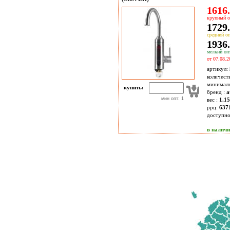
1616.
крупный о
1729.
средний оп
1936.
мелкий опт
от 07.08.2
артикул:
количест
минимал
купить:
бренд :
a
мин опт: 1
вес :
1.1
ррц:
637
доступн
в налич