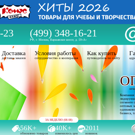
-23
(499) 348-16-21
РФ, г. Москва, Варшавское шоссе, д. 59«А»
Доставка
Условия работы
Как купить
Га
доставка заказов
сотрудничество и кооперация
путеводитель по сайту
адр
О
легк
Компания 
лидирующи
сегменте 
оптовых з
одинаково
бизнеса, т
ЗА НЕДЕЛЮ (08.08)
56K+
40K+
2011
обновлено товаров
изменилось цен
новинок