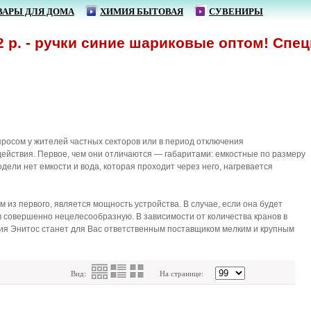
ВАРЫ ДЛЯ ДОМА
ХИМИЯ БЫТОВАЯ
СУВЕНИРЫ
. - ручки синие шариковые оптом! Спецпр
просом у жителей частных секторов или в период отключения
действия. Первое, чем они отличаются — габаритами: емкостные по размеру
дели нет емкости и вода, которая проходит через него, нагревается
з первого, является мощность устройства. В случае, если она будет
в совершенно нецелесообразную. В зависимости от количества кранов в
ния Энитос станет для Вас ответственным поставщиком мелким и крупным
Вид:
На странице: