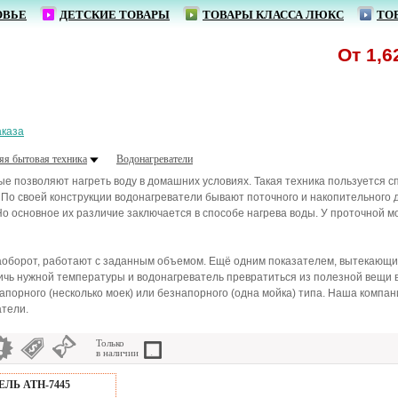
ОВЬЕ
ДЕТСКИЕ ТОВАРЫ
ТОВАРЫ КЛАССА ЛЮКС
ТО
От 1,62 р
аказа
яя бытовая техника
Водонагреватели
е позволяют нагреть воду в домашних условиях. Такая техника пользуется с
По своей конструкции водонагреватели бывают поточного и накопительного 
Но основное их различие заключается в способе нагрева воды. У проточной мо
оборот, работают с заданным объемом. Ещё одним показателем, вытекающим и
тичь нужной температуры и водонагреватель превратиться из полезной вещи 
апорного (несколько моек) или безнапорного (одна мойка) типа. Наша компа
атели.
Только
в наличии
ЕЛЬ ATH-7445