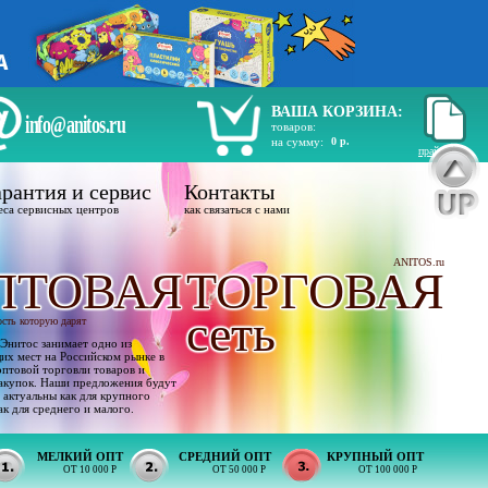
ВАША КОРЗИНА:
info@anitos.ru
товаров:
на сумму:
0 р.
прайс лист
рантия и сервис
Контакты
еса сервисных центров
как связаться с нами
ANITOS.ru
ПТОВАЯ
ТОРГОВАЯ
сеть
ость которую дарят
Энитос занимает одно из
х мест на Российском рынке в
оптовой торговли товаров и
акупок. Наши предложения будут
 актуальны как для крупного
ак для среднего и малого.
МЕЛКИЙ ОПТ
СРЕДНИЙ ОПТ
КРУПНЫЙ ОПТ
ОТ 10 000 Р
ОТ 50 000 Р
ОТ 100 000 Р