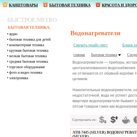
КАНЦТОВАРЫ
БЫТОВАЯ ТЕХНИКА
КРАСОТА И ЗДОР
БЫСТРОЕ МЕНЮ
БЫТОВАЯ ТЕХНИКА:
Водонагреватели
•
аудио
•
бытовая техника для детей
•
компьютерная техника
Скачать прайс-лист
Бланк з
•
крупная бытовая техника
главная
Бытовая техника
Средн
•
мелкая бытовая техника
•
средняя бытовая техника
Водонагреватели — приборы, которы
•
торговое оборудование
централизованного водоснабжения. 
•
фото и видео техника
не отличаются от обувной коробки. 
•
электроника
целиком.
Накопительные водонагреватели, на
недостаточной, вода не успеет дос
квартире водонагреватели бывают з
оптом товаров таких как водонагрев
Сортировать по:
ATH-7445 (SILVER) ВОДОНАГРЕВАТ
(SILVER)