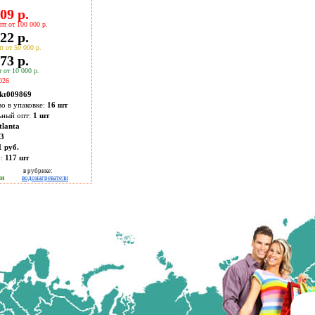
09 р.
пт от 100 000 р.
22 р.
т от 50 000 р.
73 р.
 от 10 000 р.
026
kt009869
во в упаковке:
16 шт
ьный опт:
1 шт
tlanta
53
1 руб.
о:
117
шт
в рубрике:
ии
водонагреватели