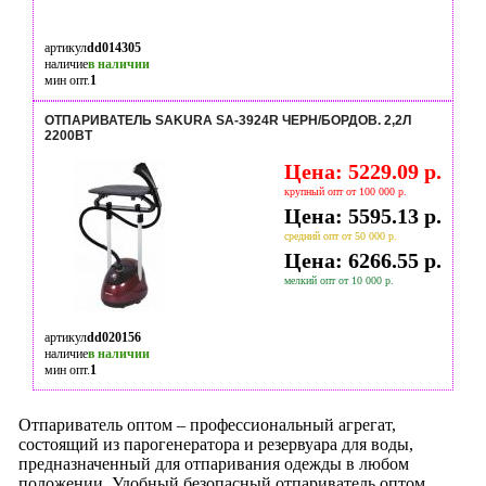
артикул
dd014305
наличие
в наличии
мин опт.
1
ОТПАРИВАТЕЛЬ SAKURA SA-3924R ЧЕРН/БОРДОВ. 2,2Л
2200ВТ
Цена: 5229.09 р.
крупный опт от 100 000 р.
Цена: 5595.13 р.
средний опт от 50 000 р.
Цена: 6266.55 р.
мелкий опт от 10 000 р.
артикул
dd020156
наличие
в наличии
мин опт.
1
Отпариватель оптом – профессиональный агрегат,
состоящий из парогенератора и резервуара для воды,
предназначенный для отпаривания одежды в любом
положении. Удобный безопасный отпариватель оптом