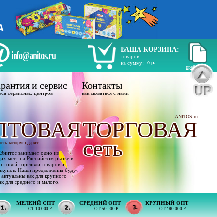
ВАША КОРЗИНА:
info@anitos.ru
товаров:
на сумму:
0 р.
прайс лист
рантия и сервис
Контакты
еса сервисных центров
как связаться с нами
ANITOS.ru
ПТОВАЯ
ТОРГОВАЯ
сеть
ость которую дарят
Энитос занимает одно из
х мест на Российском рынке в
оптовой торговли товаров и
акупок. Наши предложения будут
 актуальны как для крупного
ак для среднего и малого.
МЕЛКИЙ ОПТ
СРЕДНИЙ ОПТ
КРУПНЫЙ ОПТ
ОТ 10 000 Р
ОТ 50 000 Р
ОТ 100 000 Р