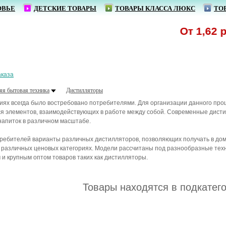
ОВЬЕ
ДЕТСКИЕ ТОВАРЫ
ТОВАРЫ КЛАССА ЛЮКС
ТО
От 1,62 р. 
аказа
яя бытовая техника
Дистилляторы
ях всегда было востребовано потребителями. Для организации данного проц
ся элементов, взаимодействующих в работе между собой. Современные дисти
напиток в различном масштабе.
ебителей варианты различных дистилляторов, позволяющих получать в домаш
 различных ценовых категориях. Модели рассчитаны под разнообразные тех
и крупным оптом товаров таких как дистилляторы.
Товары находятся в подкатег