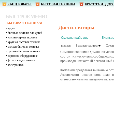
КАНЦТОВАРЫ
БЫТОВАЯ ТЕХНИКА
КРАСОТА И ЗДОР
БЫСТРОЕ МЕНЮ
БЫТОВАЯ ТЕХНИКА:
Дистилляторы
•
аудио
•
бытовая техника для детей
•
компьютерная техника
Скачать прайс-лист
Бланк з
•
крупная бытовая техника
главная
Бытовая техника
Средн
•
мелкая бытовая техника
•
средняя бытовая техника
Самогоноварение в домашних услови
•
торговое оборудование
состоит из нескольких сообщающих
•
фото и видео техника
производящих чистый алкогольный 
•
электроника
Компания предлагает вниманию потр
Ассортимент товаров представлен в
ответственным поставщиком мелким 