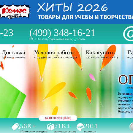
-23
(499) 348-16-21
РФ, г. Москва, Варшавское шоссе, д. 59«А»
Доставка
Условия работы
Как купить
Га
доставка заказов
сотрудничество и кооперация
путеводитель по сайту
адр
О
легк
Компания 
лидирующи
сегменте 
оптовых з
одинаково
бизнеса, т
ЗА НЕДЕЛЮ (06.08)
56K+
71K+
2011
обновлено товаров
изменилось цен
новинок