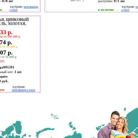
мин опт: 1
о:
870
шт
доступно:
871
шт
в рубрике:
пепельницы
в рубрике:
п
ии
в наличии
s quire
s quire
АЯ, ЦИНКОВЫЙ
ЛЬ, ЗОЛОТАЯ,
33 р.
пт от 100 000 р.
74 р.
т от 50 000 р.
07 р.
 от 10 000 р.
026
ga001201
ьный опт:
1 шт
.quire
9 руб.
в рубрике:
ует
пепельницы s quire