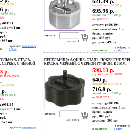
621.39 р.
т от 50 000 р.
средний опт от 50 000 р.
6 р.
695.96 р.
 от 10 000 р.
мелкий опт от 10 000 р.
026
от 06.08.2026
ga001191
артикул:
ga001194
ьный опт:
1 шт
минимальный опт:
1 шт
.quire
бренд :
s.quire
купить:
руб.
ррц:
835 руб.
о:
987
шт
мин опт: 1
доступно:
495
шт
в рубрике:
пепельницы
в рубрике:
п
ии
s quire
в наличии
s quire
ОЛЬНАЯ, СТАЛЬ,
ПЕПЕЛЬНИЦА S.QUIRE, СТАЛЬ, ПОКРЫТИЕ ЧЕ
 СЕРЕБР. С ЧЁРНОЙ
КРАСКА, ЧЕРНЫЙ, С ЧЕРНОЙ РУЧКОЙ, 110 ММ
598.13 р.
3 р.
крупный опт от 100 000 р.
пт от 100 000 р.
640 р.
.
средний опт от 50 000 р.
т от 50 000 р.
716.8 р.
 р.
мелкий опт от 10 000 р.
 от 10 000 р.
от 06.08.2026
026
артикул:
ga001196
ga001195
минимальный опт:
1 шт
ьный опт:
1 шт
бренд :
s.quire
.quire
купить:
ррц:
860 руб.
руб.
мин опт: 1
доступно:
393
шт
о:
577
шт
в рубрике:
п
в рубрике:
пепельницы
в наличии
s quire