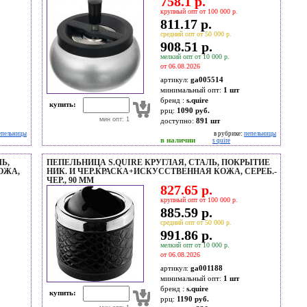
758.1 р.
крупный опт от 100 000 р.
811.17 р.
средний опт от 50 000 р.
908.51 р.
мелкий опт от 10 000 р.
от 06.08.2026
артикул:
ga005514
минимальный опт:
1 шт
бренд :
s.quire
купить:
ррц:
1090 руб.
мин опт: 1
доступно:
891
шт
епельницы
в рубрике:
пепельницы
в наличии
s quire
Ь,
ПЕПЕЛЬНИЦА S.QUIRE КРУГЛАЯ, СТАЛЬ, ПОКРЫТИЕ
ОЖА,
НИК. И ЧЕР.КРАСКА+ИСКУССТВЕННАЯ КОЖА, СЕРЕБ.-
ЧЕР., 90 ММ
827.65 р.
крупный опт от 100 000 р.
885.59 р.
средний опт от 50 000 р.
991.86 р.
мелкий опт от 10 000 р.
от 06.08.2026
артикул:
ga001188
минимальный опт:
1 шт
бренд :
s.quire
купить:
ррц:
1190 руб.