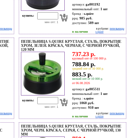
артикул:
ga001192
минимальный опт:
1 шт
бренд :
s.quire
купить:
ррц:
985 руб.
мин опт: 1
доступно:
589
шт
епельницы
в рубрике:
пепельницы
в наличии
s quire
ЫТИЕ
ПЕПЕЛЬНИЦА S.QUIRE КРУГЛАЯ, СТАЛЬ, ПОКРЫТИЕ
КОЙ,
ХРОМ, ЗЕЛЕН. КРАСКА, ЧЕРНАЯ, С ЧЕРНОЙ РУЧКОЙ,
120 ММ
737.23 р.
крупный опт от 100 000 р.
788.84 р.
средний опт от 50 000 р.
883.5 р.
мелкий опт от 10 000 р.
от 06.08.2026
артикул:
ga005511
минимальный опт:
1 шт
бренд :
s.quire
купить:
ррц:
1060 руб.
мин опт: 1
доступно:
910
шт
епельницы
в рубрике:
пепельницы
в наличии
s quire
ПЕПЕЛЬНИЦА S.QUIRE КРУГЛАЯ, СТАЛЬ, ПОКРЫТИЕ
.С
ХРОМ, ЧЕРН. КРАСКА, СЕРАЯ, С ЧЕРНОЙ РУЧКОЙ, 130
ММ