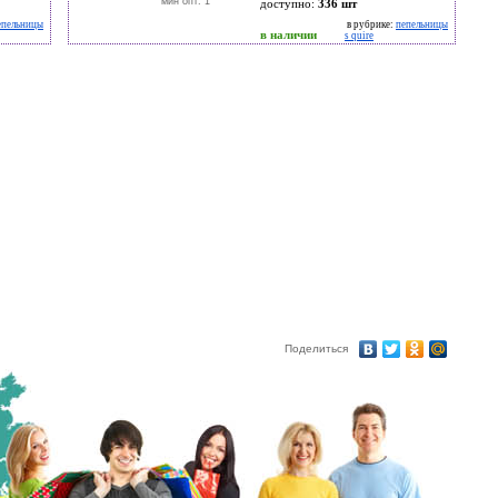
мин опт: 1
доступно:
336
шт
епельницы
в рубрике:
пепельницы
в наличии
s quire
Поделиться