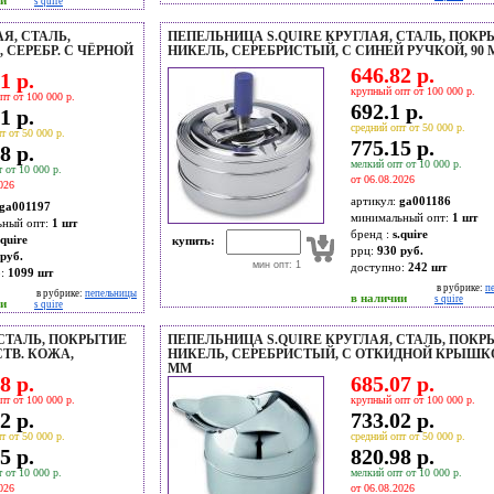
ии
s quire
Я, СТАЛЬ,
ПЕПЕЛЬНИЦА S.QUIRE КРУГЛАЯ, СТАЛЬ, ПОКР
 СЕРЕБР. С ЧЁРНОЙ
НИКЕЛЬ, СЕРЕБРИСТЫЙ, С СИНЕЙ РУЧКОЙ, 90
646.82 р.
1 р.
крупный опт от 100 000 р.
пт от 100 000 р.
692.1 р.
1 р.
средний опт от 50 000 р.
т от 50 000 р.
775.15 р.
8 р.
мелкий опт от 10 000 р.
 от 10 000 р.
от 06.08.2026
026
артикул:
ga001186
ga001197
минимальный опт:
1 шт
ьный опт:
1 шт
бренд :
s.quire
.quire
купить:
ррц:
930 руб.
руб.
мин опт: 1
доступно:
242
шт
о:
1099
шт
в рубрике:
п
в рубрике:
пепельницы
в наличии
s quire
ии
s quire
 СТАЛЬ, ПОКРЫТИЕ
ПЕПЕЛЬНИЦА S.QUIRE КРУГЛАЯ, СТАЛЬ, ПОКР
ТВ. КОЖА,
НИКЕЛЬ, СЕРЕБРИСТЫЙ, С ОТКИДНОЙ КРЫШКО
ММ
8 р.
685.07 р.
пт от 100 000 р.
крупный опт от 100 000 р.
2 р.
733.02 р.
т от 50 000 р.
средний опт от 50 000 р.
5 р.
820.98 р.
 от 10 000 р.
мелкий опт от 10 000 р.
026
от 06.08.2026