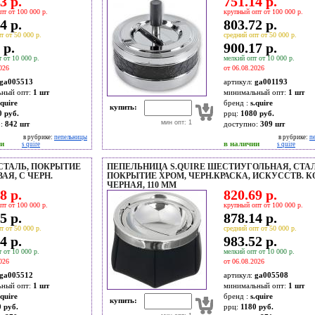
3 р.
751.14 р.
пт от 100 000 р.
крупный опт от 100 000 р.
4 р.
803.72 р.
т от 50 000 р.
средний опт от 50 000 р.
 р.
900.17 р.
 от 10 000 р.
мелкий опт от 10 000 р.
026
от 06.08.2026
ga005513
артикул:
ga001193
ьный опт:
1 шт
минимальный опт:
1 шт
.quire
бренд :
s.quire
купить:
0 руб.
ррц:
1080 руб.
мин опт: 1
о:
842
шт
доступно:
309
шт
в рубрике:
пепельницы
в рубрике:
п
ии
в наличии
s quire
s quire
 СТАЛЬ, ПОКРЫТИЕ
ПЕПЕЛЬНИЦА S.QUIRE ШЕСТИУГОЛЬНАЯ, СТАЛ
АЯ, С ЧЕРН.
ПОКРЫТИЕ ХРОМ, ЧЕРН.КРАСКА, ИСКУССТВ. К
ЧЕРНАЯ, 110 ММ
8 р.
820.69 р.
пт от 100 000 р.
крупный опт от 100 000 р.
5 р.
878.14 р.
т от 50 000 р.
средний опт от 50 000 р.
4 р.
983.52 р.
 от 10 000 р.
мелкий опт от 10 000 р.
026
от 06.08.2026
ga005512
артикул:
ga005508
ьный опт:
1 шт
минимальный опт:
1 шт
.quire
бренд :
s.quire
купить:
 руб.
ррц:
1180 руб.