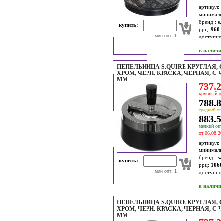
артикул:
минимал
бренд :
s
купить:
ррц:
960 
мин опт: 1
доступн
в налич
ПЕПЕЛЬНИЦА S.QUIRE КРУГЛАЯ,
ХРОМ, ЧЕРН. КРАСКА, ЧЕРНАЯ, С 
ММ
737.2
крупный о
788.8
средний оп
883.5
мелкий опт
от 06.08.2
артикул:
минимал
бренд :
s
купить:
ррц:
106
мин опт: 1
доступн
в налич
ПЕПЕЛЬНИЦА S.QUIRE КРУГЛАЯ,
ХРОМ, ЧЕРН. КРАСКА, ЧЕРНАЯ, С 
ММ