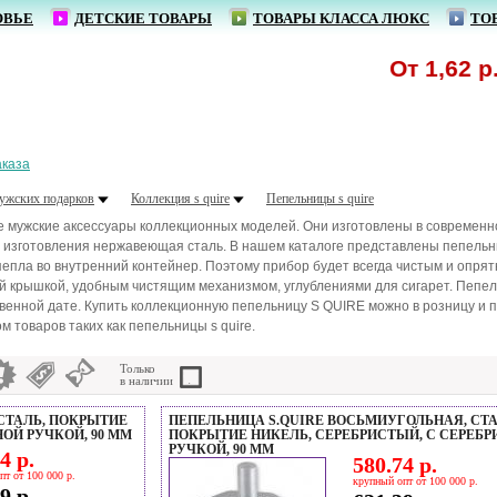
ОВЬЕ
ДЕТСКИЕ ТОВАРЫ
ТОВАРЫ КЛАССА ЛЮКС
ТО
От 1,62 р. - ру
аказа
ужских подарков
Коллекция s quire
Пепельницы s quire
 мужские аксессуары коллекционных моделей. Они изготовлены в современно
 изготовления нержавеющая сталь. В нашем каталоге представлены пепельн
епла во внутренний контейнер. Поэтому прибор будет всегда чистым и опр
й крышкой, удобным чистящим механизмом, углублениями для сигарет. Пепе
твенной дате. Купить коллекционную пепельницу S QUIRE можно в розницу и
 товаров таких как пепельницы s quire.
Только
в наличии
 СТАЛЬ, ПОКРЫТИЕ
ПЕПЕЛЬНИЦА S.QUIRE ВОСЬМИУГОЛЬНАЯ, СТА
НОЙ РУЧКОЙ, 90 ММ
ПОКРЫТИЕ НИКЕЛЬ, СЕРЕБРИСТЫЙ, С СЕРЕБ
РУЧКОЙ, 90 ММ
4 р.
580.74 р.
пт от 100 000 р.
крупный опт от 100 000 р.
9 р.