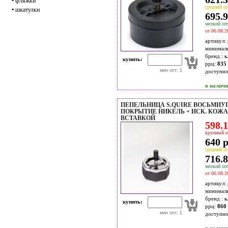
•
фляжки
средний оп
•
шкатулки
695.9
мелкий опт
от 06.08.2
артикул:
минимал
бренд :
s
купить:
ррц:
835 
мин опт: 1
доступн
в налич
ПЕПЕЛЬНИЦА S.QUIRE ВОСЬМИУГ
ПОКРЫТИЕ НИКЕЛЬ + ИСК. КОЖА,
ВСТАВКОЙ
598.1
крупный о
640 р
средний оп
716.8
мелкий опт
от 06.08.2
артикул:
минимал
бренд :
s
купить:
ррц:
860 
мин опт: 1
доступн