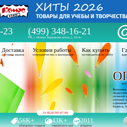
-23
(499) 348-16-21
РФ, г. Москва, Варшавское шоссе, д. 59«А»
Доставка
Условия работы
Как купить
Га
доставка заказов
сотрудничество и кооперация
путеводитель по сайту
адр
О
легк
Компания 
лидирующи
сегменте 
оптовых з
одинаково
бизнеса, т
ЗА НЕДЕЛЮ (07.08)
56K+
43K+
2011
обновлено товаров
изменилось цен
новинок