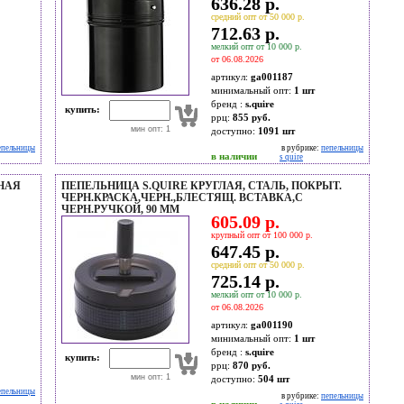
636.28 р.
средний опт от 50 000 р.
712.63 р.
мелкий опт от 10 000 р.
от 06.08.2026
артикул:
ga001187
минимальный опт:
1 шт
бренд :
s.quire
купить:
ррц:
855 руб.
мин опт: 1
доступно:
1091
шт
епельницы
в рубрике:
пепельницы
в наличии
s quire
РНАЯ
ПЕПЕЛЬНИЦА S.QUIRE КРУГЛАЯ, СТАЛЬ, ПОКРЫТ.
ЧЕРН.КРАСКА,ЧЕРН.,БЛЕСТЯЩ. ВСТАВКА,С
ЧЕРН.РУЧКОЙ, 90 ММ
605.09 р.
крупный опт от 100 000 р.
647.45 р.
средний опт от 50 000 р.
725.14 р.
мелкий опт от 10 000 р.
от 06.08.2026
артикул:
ga001190
минимальный опт:
1 шт
бренд :
s.quire
купить:
ррц:
870 руб.
мин опт: 1
доступно:
504
шт
епельницы
в рубрике:
пепельницы