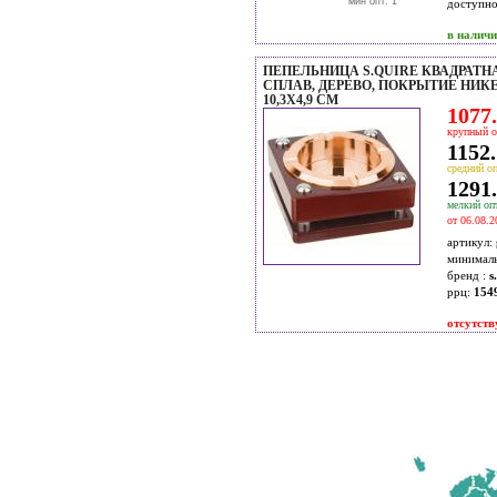
мин опт: 1
доступн
в налич
ПЕПЕЛЬНИЦА S.QUIRE КВАДРАТН
СПЛАВ, ДЕРЕВО, ПОКРЫТИЕ НИКЕ
10,3Х4,9 СМ
1077.
крупный о
1152.
средний оп
1291.
мелкий опт
от 06.08.2
артикул:
минимал
бренд :
s
ррц:
154
отсутств