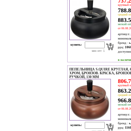
737.2
крупный о
788.8
средний оп
883.5
мелкий опт
от 06.08.2
артикул:
минимал
бренд :
s
купить:
ррц:
106
мин опт: 1
доступн
в налич
ПЕПЕЛЬНИЦА S.QUIRE КРУГЛАЯ,
ХРОМ, БРОНЗОВ. КРАСКА, БРОНЗОВ
РУЧКОЙ, 130 ММ
806.7
крупный о
863.2
средний оп
966.8
мелкий опт
от 06.08.2
артикул:
минимал
бренд :
s
купить:
ррц:
1160