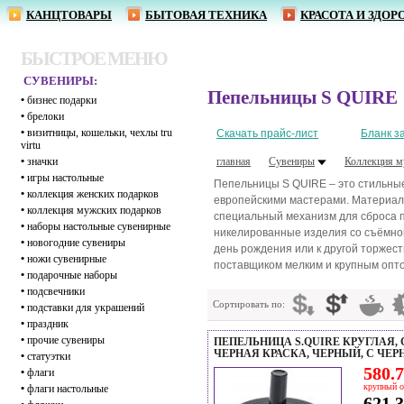
КАНЦТОВАРЫ
БЫТОВАЯ ТЕХНИКА
КРАСОТА И ЗДОР
БЫСТРОЕ МЕНЮ
СУВЕНИРЫ:
Пепельницы S QUIRE
•
бизнес подарки
•
брелоки
•
визитницы, кошельки, чехлы tru
Скачать прайс-лист
Бланк з
virtu
•
значки
главная
Сувениры
Коллекция м
•
игры настольные
Пепельницы S QUIRE – это стильные
•
коллекция женских подарков
европейскими мастерами. Материал
•
коллекция мужских подарков
специальный механизм для сброса п
•
наборы настольные сувенирные
никелированные изделия со съёмно
•
новогодние сувениры
день рождения или к другой торжес
•
ножи сувенирные
поставщиком мелким и крупным оптом
•
подарочные наборы
•
подсвечники
Сортировать по:
•
подставки для украшений
•
праздник
•
прочие сувениры
ПЕПЕЛЬНИЦА S.QUIRE КРУГЛАЯ,
ЧЕРНАЯ КРАСКА, ЧЕРНЫЙ, С ЧЕР
•
статуэтки
580.7
•
флаги
крупный о
•
флаги настольные
621.3