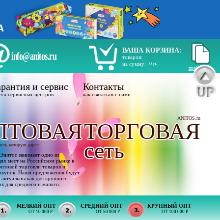
ВАША КОРЗИНА:
info@anitos.ru
товаров:
на сумму:
0 р.
прайс лист
рантия и сервис
Контакты
еса сервисных центров
как связаться с нами
ANITOS.ru
ПТОВАЯ
ТОРГОВАЯ
сеть
ость которую дарят
Энитос занимает одно из
х мест на Российском рынке в
оптовой торговли товаров и
акупок. Наши предложения будут
 актуальны как для крупного
ак для среднего и малого.
МЕЛКИЙ ОПТ
СРЕДНИЙ ОПТ
КРУПНЫЙ ОПТ
ОТ 10 000 Р
ОТ 50 000 Р
ОТ 100 000 Р