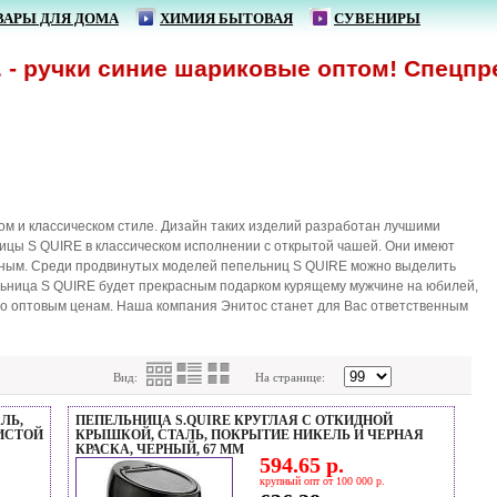
ВАРЫ ДЛЯ ДОМА
ХИМИЯ БЫТОВАЯ
СУВЕНИРЫ
чки синие шариковые оптом! Спецпредложе
м и классическом стиле. Дизайн таких изделий разработан лучшими
ицы S QUIRE в классическом исполнении с открытой чашей. Они имеют
ятным. Среди продвинутых моделей пепельниц S QUIRE можно выделить
льница S QUIRE будет прекрасным подарком курящему мужчине на юбилей,
 по оптовым ценам. Наша компания Энитос станет для Вас ответственным
Вид:
На странице:
ЛЬ,
ПЕПЕЛЬНИЦА S.QUIRE КРУГЛАЯ C ОТКИДНОЙ
РИСТОЙ
КРЫШКОЙ, СТАЛЬ, ПОКРЫТИЕ НИКЕЛЬ И ЧЕРНАЯ
КРАСКА, ЧЕРНЫЙ, 67 ММ
594.65 р.
крупный опт от 100 000 р.