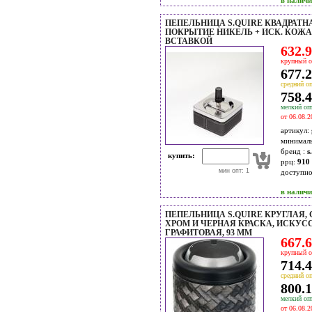
в налич
ПЕПЕЛЬНИЦА S.QUIRE КВАДРАТНА
ПОКРЫТИЕ НИКЕЛЬ + ИСК. КОЖА,
ВСТАВКОЙ
632.9
крупный о
677.2
средний оп
758.4
мелкий опт
от 06.08.2
артикул:
минимал
бренд :
s
купить:
ррц:
910 
мин опт: 1
доступн
в налич
ПЕПЕЛЬНИЦА S.QUIRE КРУГЛАЯ,
ХРОМ И ЧЕРНАЯ КРАСКА, ИСКУСС
ГРАФИТОВАЯ, 93 ММ
667.6
крупный о
714.4
средний оп
800.1
мелкий опт
от 06.08.2