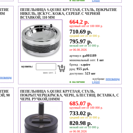
в наличии
s quire
ЫТИЕ
ПЕПЕЛЬНИЦА S.QUIRE КРУГЛАЯ, СТАЛЬ, ПОКРЫТИЕ
 ММ
НИКЕЛЬ, ИСКУС. КОЖА, СЕРЕБР. С ЧЕРНОЙ
ВСТАВКОЙ, 110 ММ
664.2 р.
крупный опт от 100 000 р.
710.69 р.
средний опт от 50 000 р.
795.97 р.
мелкий опт от 10 000 р.
от 06.08.2026
артикул:
ga001189
минимальный опт:
1 шт
бренд :
s.quire
купить:
ррц:
955 руб.
мин опт: 1
доступно:
523
шт
епельницы
в рубрике:
пепельницы
в наличии
s quire
ЫТИЕ
ПЕПЕЛЬНИЦА S.QUIRE КРУГЛАЯ, СТАЛЬ,
Й, 90
ПОКРЫТ.ЧЕРН.КРАСКА, ЧЕРН., БЛЕСТЯЩ. ВСТАВКА, С
ЧЕРН. РУЧКОЙ,110ММ
685.07 р.
крупный опт от 100 000 р.
733.02 р.
средний опт от 50 000 р.
820.98 р.
мелкий опт от 10 000 р.
от 06.08.2026