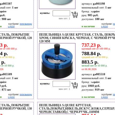
ga005507
артикул:
ga001198
ьный опт:
1 шт
минимальный опт:
1 шт
.quire
бренд :
s.quire
купить:
руб.
ррц:
985 руб.
мин опт: 1
о:
900
шт
доступно:
180
шт
в рубрике:
пепельницы
в рубрике:
п
ии
в наличии
s quire
s quire
 СТАЛЬ, ПОКРЫТИЕ
ПЕПЕЛЬНИЦА S.QUIRE КРУГЛАЯ, СТАЛЬ, ПОКР
ЧЕРНОЙ РУЧКОЙ, 120
ХРОМ, СИНЯЯ КРАСКА, ЧЕРНАЯ, С ЧЕРНОЙ РУЧ
120 ММ
3 р.
737.23 р.
пт от 100 000 р.
крупный опт от 100 000 р.
4 р.
788.84 р.
т от 50 000 р.
средний опт от 50 000 р.
 р.
883.5 р.
 от 10 000 р.
мелкий опт от 10 000 р.
026
от 06.08.2026
ga005509
артикул:
ga005510
ьный опт:
1 шт
минимальный опт:
1 шт
.quire
бренд :
s.quire
купить:
0 руб.
ррц:
1060 руб.
мин опт: 1
о:
875
шт
доступно:
919
шт
в рубрике:
пепельницы
в рубрике:
п
ии
в наличии
s quire
s quire
 СТАЛЬ, ПОКРЫТИЕ
ПЕПЕЛЬНИЦА S.QUIRE КРУГЛАЯ,
ЧЕРНОЙ РУЧКОЙ, 130
СТАЛЬ,ПОКРЫТ.НИКЕЛЬ,ИСКУС.КОЖА,СЕРЕБР
ЧЕРН.ВСТАВКОЙ,С ЧЕРН.РУЧК.,110ММ