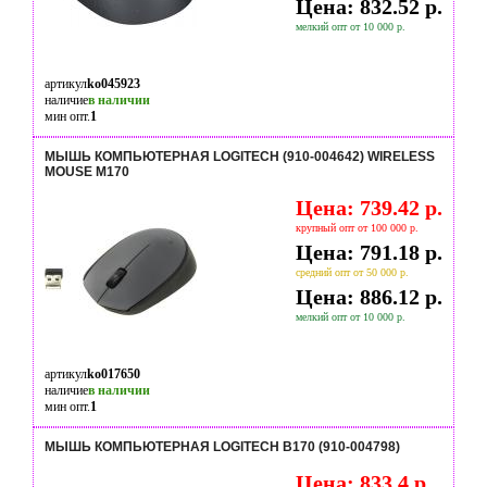
Цена: 832.52 р.
мелкий опт от 10 000 р.
артикул
ko045923
наличие
в наличии
мин опт.
1
МЫШЬ КОМПЬЮТЕРНАЯ LOGITECH (910-004642) WIRELESS
MOUSE M170
Цена: 739.42 р.
крупный опт от 100 000 р.
Цена: 791.18 р.
средний опт от 50 000 р.
Цена: 886.12 р.
мелкий опт от 10 000 р.
артикул
ko017650
наличие
в наличии
мин опт.
1
МЫШЬ КОМПЬЮТЕРНАЯ LOGITECH B170 (910-004798)
Цена: 833.4 р.