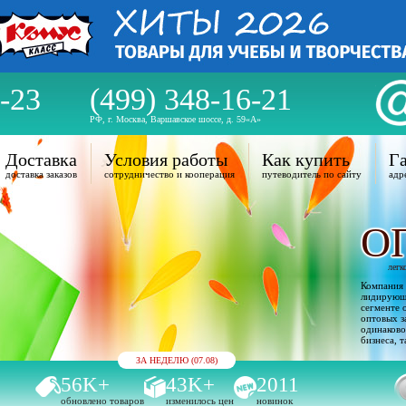
-23
(499) 348-16-21
РФ, г. Москва, Варшавское шоссе, д. 59«А»
Доставка
Условия работы
Как купить
Га
доставка заказов
сотрудничество и кооперация
путеводитель по сайту
адр
О
легк
Компания 
лидирующи
сегменте 
оптовых з
одинаково
бизнеса, т
ЗА НЕДЕЛЮ (07.08)
56K+
43K+
2011
обновлено товаров
изменилось цен
новинок