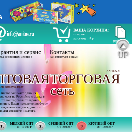
ВАША КОРЗИНА:
info@anitos.ru
товаров:
на сумму:
0 р.
прайс лист
рантия и сервис
Контакты
еса сервисных центров
как связаться с нами
ANITOS.ru
ПТОВАЯ
ТОРГОВАЯ
сеть
ость которую дарят
Энитос занимает одно из
х мест на Российском рынке в
оптовой торговли товаров и
акупок. Наши предложения будут
 актуальны как для крупного
ак для среднего и малого.
МЕЛКИЙ ОПТ
СРЕДНИЙ ОПТ
КРУПНЫЙ ОПТ
ОТ 10 000 Р
ОТ 50 000 Р
ОТ 100 000 Р