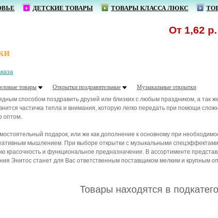
ОВЬЕ
ДЕТСКИЕ ТОВАРЫ
ТОВАРЫ КЛАССА ЛЮКС
ТО
От 1,62 р. -
ки
аказа
еловые товары
Открытки поздравительные
Музыкальные открытки
дным способом поздравить друзей или близких с любым праздником, а так же
нится частичка тепла и внимания, которую легко передать при помощи сло
р оптом.
самостоятельный подарок, или же как дополнение к основному при необходим
еативным мышлением. При выборе открытки с музыкальными спецэффектами в
ою красочность и функциональное предназначение. В ассортименте представ
ния Энитос станет для Вас ответственным поставщиком мелким и крупным опт
Товары находятся в подкатег