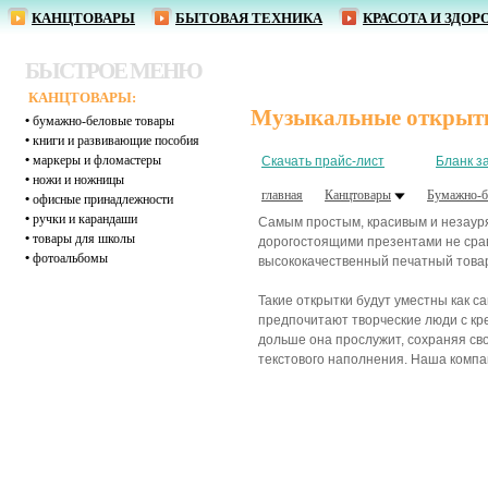
КАНЦТОВАРЫ
БЫТОВАЯ ТЕХНИКА
КРАСОТА И ЗДОР
БЫСТРОЕ МЕНЮ
КАНЦТОВАРЫ:
Музыкальные открыт
•
бумажно-беловые товары
•
книги и развивающие пособия
•
маркеры и фломастеры
Скачать прайс-лист
Бланк з
•
ножи и ножницы
главная
Канцтовары
Бумажно-б
•
офисные принадлежности
•
ручки и карандаши
Самым простым, красивым и незауря
•
товары для школы
дорогостоящими презентами не срав
•
фотоальбомы
высококачественный печатный това
Такие открытки будут уместны как 
предпочитают творческие люди с кр
дольше она прослужит, сохраняя св
текстового наполнения. Наша компа