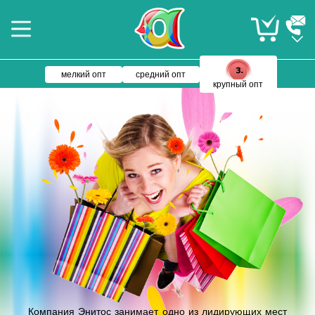
мелкий опт
средний опт
крупный опт
Компания Энитос занимает одно из лидирующих мест