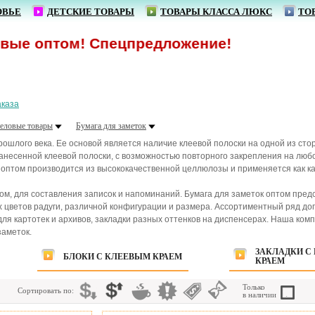
ОВЬЕ
ДЕТСКИЕ ТОВАРЫ
ТОВАРЫ КЛАССА ЛЮКС
ТО
ом! Спецпредложение!
аказа
еловые товары
Бумага для заметок
рошлого века. Ее основой является наличие клеевой полоски на одной из сто
есенной клеевой полоски, с возможностью повторного закрепления на любой 
к оптом производится из высококачественной целлюлозы и применяется как к
ном, для составления записок и напоминаний. Бумага для заметок оптом пре
х цветов радуги, различной конфигурации и размера. Ассортиментный ряд д
 для картотек и архивов, закладки разных оттенков на диспенсерах. Наша к
заметок.
ЗАКЛАДКИ С
БЛОКИ С КЛЕЕВЫМ КРАЕМ
КРАЕМ
Только
Сортировать по:
в наличии