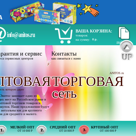
ВАША КОРЗИНА:
info@anitos.ru
товаров:
на сумму:
0 р.
прайс лист
рантия и сервис
Контакты
еса сервисных центров
как связаться с нами
ANITOS.ru
ПТОВАЯ
ТОРГОВАЯ
сеть
ость которую дарят
Энитос занимает одно из
х мест на Российском рынке в
оптовой торговли товаров и
акупок. Наши предложения будут
 актуальны как для крупного
ак для среднего и малого.
МЕЛКИЙ ОПТ
СРЕДНИЙ ОПТ
КРУПНЫЙ ОПТ
ОТ 10 000 Р
ОТ 50 000 Р
ОТ 100 000 Р