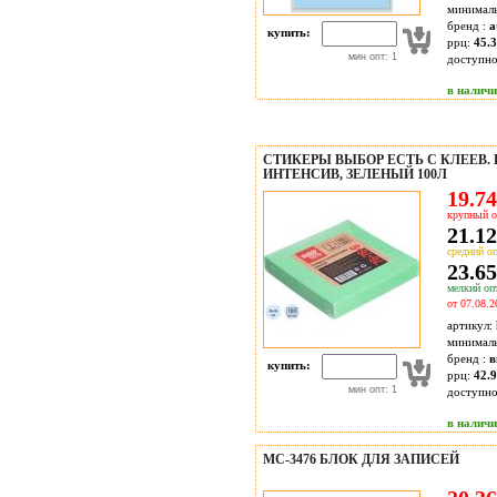
минимал
бренд :
a
купить:
ррц:
45.3
мин опт: 1
доступн
в налич
СТИКЕРЫ ВЫБОР ЕСТЬ С КЛЕЕВ. К
ИНТЕНСИВ, ЗЕЛЕНЫЙ 100Л
19.74
крупный о
21.12
средний оп
23.65
мелкий опт
от 07.08.2
артикул:
минимал
бренд :
в
купить:
ррц:
42.9
мин опт: 1
доступн
в налич
МС-3476 БЛОК ДЛЯ ЗАПИСЕЙ