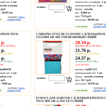
ьный опт:
1 шт
количество в упаковке:
1 ш
ttache economy
минимальный опт:
1 шт
купить:
 руб.
бренд :
attache
мин опт: 1
о:
10195
шт
вес :
0,006 кг
ррц:
75.8 руб.
в рубрике:
блоки с
ии
клеевым краем
доступно:
48106
шт
в рубрике:
за
в наличии
клеевым крае
РАЕМ 76Х76,
СТИКЕРЫ ATTACHE ECONOMY С КЛЕЕВ.КРАЕМ
51X51ММ 100 ЛИСТОВ НЕОНОВЫЙ СИНИЙ
 р.
20.34 р.
пт от 100 000 р.
крупный опт от 100 000 р.
 р.
21.76 р.
т от 50 000 р.
средний опт от 50 000 р.
 р.
24.37 р.
 от 10 000 р.
мелкий опт от 10 000 р.
026
от 07.08.2026
ko096458
артикул:
ko067125
ьный опт:
1 шт
минимальный опт:
1 шт
ыбор есть
бренд :
attache economy
купить:
 руб.
ррц:
56.7 руб.
мин опт: 1
о:
7040
шт
доступно:
10338
шт
в рубрике:
блоки с
в рубрике:
б
ии
в наличии
клеевым краем
клеевым крае
БУМАГА ДЛЯ ЗАМЕТОК С КЛЕЕВЫМ КРАЕМ E
76X51 ММ, 100 Л, ПАСТЕЛ СИНИЙ