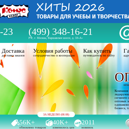
-23
(499) 348-16-21
РФ, г. Москва, Варшавское шоссе, д. 59«А»
Доставка
Условия работы
Как купить
Га
доставка заказов
сотрудничество и кооперация
путеводитель по сайту
адр
О
легк
Компания 
лидирующи
сегменте 
оптовых з
одинаково
бизнеса, т
ЗА НЕДЕЛЮ (08.08)
56K+
40K+
2011
обновлено товаров
изменилось цен
новинок