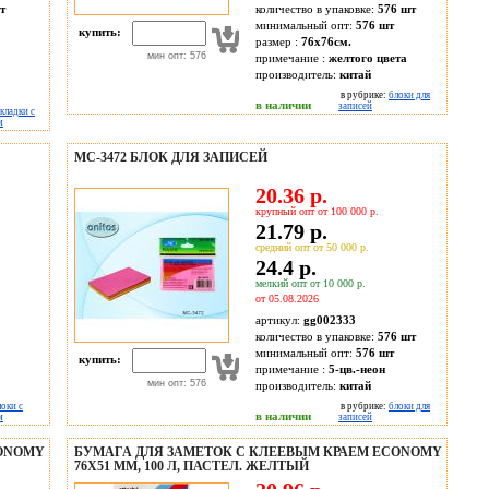
т
количество в упаковке:
576 шт
минимальный опт:
576 шт
купить:
размер :
76х76см.
мин опт: 576
примечание :
желтого цвета
производитель:
китай
в рубрике:
блоки для
в наличии
записей
кладки с
м
МС-3472 БЛОК ДЛЯ ЗАПИСЕЙ
20.36 р.
крупный опт от 100 000 р.
21.79 р.
средний опт от 50 000 р.
24.4 р.
мелкий опт от 10 000 р.
от 05.08.2026
артикул:
gg002333
количество в упаковке:
576 шт
минимальный опт:
576 шт
купить:
примечание :
5-цв.-неон
мин опт: 576
производитель:
китай
локи с
в рубрике:
блоки для
в наличии
м
записей
CONOMY
БУМАГА ДЛЯ ЗАМЕТОК С КЛЕЕВЫМ КРАЕМ ECONOMY
76X51 ММ, 100 Л, ПАСТЕЛ. ЖЕЛТЫЙ