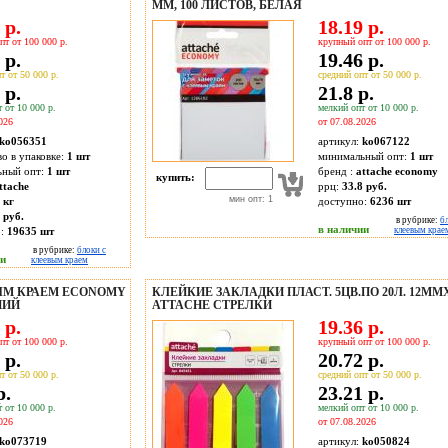
ММ, 100 ЛИСТОВ, БЕЛАЯ
 р.
18.19 р.
пт от 100 000 р.
крупный опт от 100 000 р.
 р.
19.46 р.
т от 50 000 р.
средний опт от 50 000 р.
 р.
21.8 р.
 от 10 000 р.
мелкий опт от 10 000 р.
026
от 07.08.2026
ko056351
артикул:
ko067122
во в упаковке:
1 шт
минимальный опт:
1 шт
ьный опт:
1 шт
бренд :
attache economy
купить:
ttache
ррц:
33.8 руб.
мин опт: 1
 кг
доступно:
6236
шт
 руб.
в рубрике:
б
в наличии
о:
19635
шт
клеевым крае
в рубрике:
блоки с
ии
клеевым краем
ЫМ КРАЕМ ECONOMY
КЛЕЙКИЕ ЗАКЛАДКИ ПЛАСТ. 5ЦВ.ПО 20Л. 12ММ
НИЙ
ATTACHE СТРЕЛКИ
 р.
19.36 р.
пт от 100 000 р.
крупный опт от 100 000 р.
 р.
20.72 р.
т от 50 000 р.
средний опт от 50 000 р.
р.
23.21 р.
 от 10 000 р.
мелкий опт от 10 000 р.
026
от 07.08.2026
ko073719
артикул:
ko050824