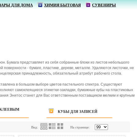
ВАРЫ ДЛЯ ДОМА
ХИМИЯ БЫТОВАЯ
СУВЕНИРЫ
рон. Бумага представляет из себя собранные блоки из листов небольшого
поверхности - бумаге, пластике, дереве, металле. Удаляются листочки, не
анцелярская принадлежность, обязательный атрибут рабочего стола.
дставлена в большом выборе цветов пастельного спектра. Существуют
ополняют самоклеящиеся этикетки-закладки, бумажные кубы на пластиковых
омпания Энитос станет для Вас ответственным поставщиком мелким и крупным
 КЛЕЕВЫМ
КУБЫ ДЛЯ ЗАПИСЕЙ
Вид:
На странице: