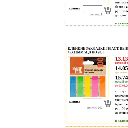
минимал
бренд :
a
купить:
ррц:
35.5
мин опт: 1
доступн
в налич
КЛЕЙКИЕ ЗАКЛАДКИ ПЛАСТ. ВЫБ
45Х12ММ 5ЦВ ПО 20Л
13.13
крупный о
14.05
средний оп
15.74
мелкий опт
от 07.08.2
артикул:
количест
минимал
купить:
бренд :
в
мин опт: 300
ррц:
53 р
доступн
в налич