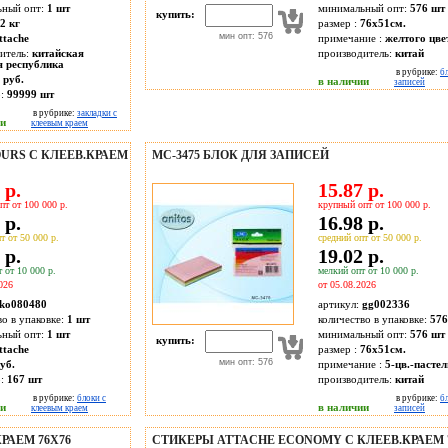
ьный опт:
1 шт
минимальный опт:
576 шт
купить:
2 кг
размер :
76х51см.
мин опт: 576
ttache
примечание :
желтого цве
итель:
китайская
производитель:
китай
я республика
в рубрике:
б
 руб.
в наличии
записей
о:
99999
шт
в рубрике:
закладки с
ии
клеевым краем
URS С КЛЕЕВ.КРАЕМ
МС-3475 БЛОК ДЛЯ ЗАПИСЕЙ
 р.
15.87 р.
пт от 100 000 р.
крупный опт от 100 000 р.
 р.
16.98 р.
т от 50 000 р.
средний опт от 50 000 р.
 р.
19.02 р.
 от 10 000 р.
мелкий опт от 10 000 р.
026
от 05.08.2026
ko080480
артикул:
gg002336
во в упаковке:
1 шт
количество в упаковке:
576
ьный опт:
1 шт
минимальный опт:
576 шт
купить:
ttache
размер :
76х51см.
мин опт: 576
уб.
примечание :
5-цв.-пастел
о:
167
шт
производитель:
китай
в рубрике:
блоки с
в рубрике:
б
ии
в наличии
клеевым краем
записей
РАЕМ 76Х76
СТИКЕРЫ ATTACHE ECONOMY С КЛЕЕВ.КРАЕМ 