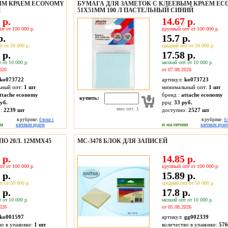
ЫМ КРАЕМ ECONOMY
БУМАГА ДЛЯ ЗАМЕТОК С КЛЕЕВЫМ КРАЕМ E
Й
51X51ММ 100 Л ПАСТЕЛЬНЫЙ СИНИЙ
 р.
14.67 р.
пт от 100 000 р.
крупный опт от 100 000 р.
р.
15.7 р.
т от 50 000 р.
средний опт от 50 000 р.
 р.
17.58 р.
 от 10 000 р.
мелкий опт от 10 000 р.
026
от 07.08.2026
ko073722
артикул:
ko073723
ьный опт:
1 шт
минимальный опт:
1 шт
ttache economy
бренд :
attache economy
купить:
уб.
ррц:
33 руб.
мин опт: 1
о:
2239
шт
доступно:
2527
шт
в рубрике:
блоки с
в рубрике:
б
ии
в наличии
клеевым краем
клеевым крае
О 20Л. 12ММХ45
МС-3478 БЛОК ДЛЯ ЗАПИСЕЙ
 р.
14.85 р.
пт от 100 000 р.
крупный опт от 100 000 р.
 р.
15.89 р.
т от 50 000 р.
средний опт от 50 000 р.
 р.
17.8 р.
 от 10 000 р.
мелкий опт от 10 000 р.
026
от 05.08.2026
ko001597
артикул:
gg002339
во в упаковке:
1 шт
количество в упаковке:
576