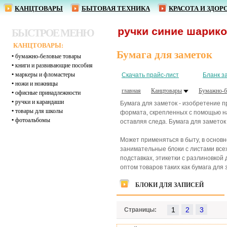
КАНЦТОВАРЫ
БЫТОВАЯ ТЕХНИКА
КРАСОТА И ЗДОР
От 1,62 р. - ручки синие шариковые опт
БЫСТРОЕ МЕНЮ
КАНЦТОВАРЫ:
Бумага для заметок
•
бумажно-беловые товары
•
книги и развивающие пособия
•
маркеры и фломастеры
Скачать прайс-лист
Бланк з
•
ножи и ножницы
главная
Канцтовары
Бумажно-б
•
офисные принадлежности
•
ручки и карандаши
Бумага для заметок - изобретение п
•
товары для школы
формата, скрепленных с помощью нан
•
фотоальбомы
оставляя следа. Бумага для замето
Может применяться в быту, в основ
занимательные блоки с листами все
подставках, этикетки с разлиновкой
оптом товаров таких как бумага для 
БЛОКИ ДЛЯ ЗАПИСЕЙ
1
Страницы: