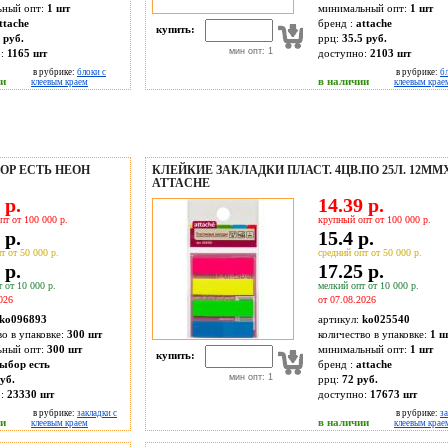
ьный опт:
1 шт
минимальный опт:
1 шт
ttache
бренд :
attache
купить:
 руб.
ррц:
35.5 руб.
мин опт: 1
о:
1165
шт
доступно:
2103
шт
в рубрике:
блоки с
в рубрике:
б
ии
в наличии
клеевым краем
клеевым крае
ОР ЕСТЬ НЕОН
КЛЕЙКИЕ ЗАКЛАДКИ ПЛАСТ. 4ЦВ.ПО 25Л. 12ММ
ATTACHE
 р.
14.39 р.
пт от 100 000 р.
крупный опт от 100 000 р.
 р.
15.4 р.
т от 50 000 р.
средний опт от 50 000 р.
 р.
17.25 р.
 от 10 000 р.
мелкий опт от 10 000 р.
026
от 07.08.2026
ko096893
артикул:
ko025540
во в упаковке:
300 шт
количество в упаковке:
1 ш
ьный опт:
300 шт
минимальный опт:
1 шт
купить:
ыбор есть
бренд :
attache
мин опт: 1
уб.
ррц:
72 руб.
о:
23330
шт
доступно:
17673
шт
в рубрике:
закладки с
в рубрике:
за
ии
в наличии
клеевым краем
клеевым крае