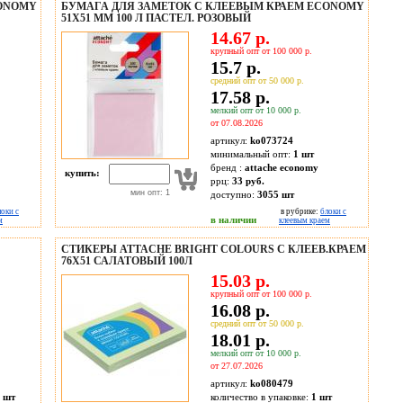
CONOMY
БУМАГА ДЛЯ ЗАМЕТОК С КЛЕЕВЫМ КРАЕМ ECONOMY
51X51 ММ 100 Л ПАСТЕЛ. РОЗОВЫЙ
14.67 р.
крупный опт от 100 000 р.
15.7 р.
средний опт от 50 000 р.
17.58 р.
мелкий опт от 10 000 р.
от 07.08.2026
артикул:
ko073724
минимальный опт:
1 шт
бренд :
attache economy
купить:
ррц:
33 руб.
мин опт: 1
доступно:
3055
шт
локи с
в рубрике:
блоки с
в наличии
м
клеевым краем
СТИКЕРЫ ATTACHE BRIGHT COLOURS С КЛЕЕВ.КРАЕМ
76Х51 САЛАТОВЫЙ 100Л
15.03 р.
крупный опт от 100 000 р.
16.08 р.
средний опт от 50 000 р.
18.01 р.
мелкий опт от 10 000 р.
от 27.07.2026
артикул:
ko080479
 шт
количество в упаковке:
1 шт