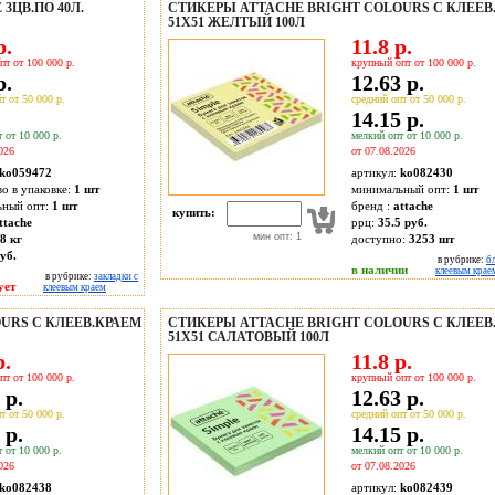
ЦВ.ПО 40Л.
СТИКЕРЫ ATTACHE BRIGHT COLOURS С КЛЕЕВ
51Х51 ЖЕЛТЫЙ 100Л
р.
11.8 р.
пт от 100 000 р.
крупный опт от 100 000 р.
р.
12.63 р.
т от 50 000 р.
средний опт от 50 000 р.
14.15 р.
 от 10 000 р.
мелкий опт от 10 000 р.
026
от 07.08.2026
ko059472
артикул:
ko082430
во в упаковке:
1 шт
минимальный опт:
1 шт
ьный опт:
1 шт
бренд :
attache
купить:
ttache
ррц:
35.5 руб.
мин опт: 1
8 кг
доступно:
3253
шт
уб.
в рубрике:
б
в наличии
клеевым крае
в рубрике:
закладки с
ует
клеевым краем
URS С КЛЕЕВ.КРАЕМ
СТИКЕРЫ ATTACHE BRIGHT COLOURS С КЛЕЕВ
51Х51 САЛАТОВЫЙ 100Л
р.
11.8 р.
пт от 100 000 р.
крупный опт от 100 000 р.
 р.
12.63 р.
т от 50 000 р.
средний опт от 50 000 р.
 р.
14.15 р.
 от 10 000 р.
мелкий опт от 10 000 р.
026
от 07.08.2026
ko082438
артикул:
ko082439