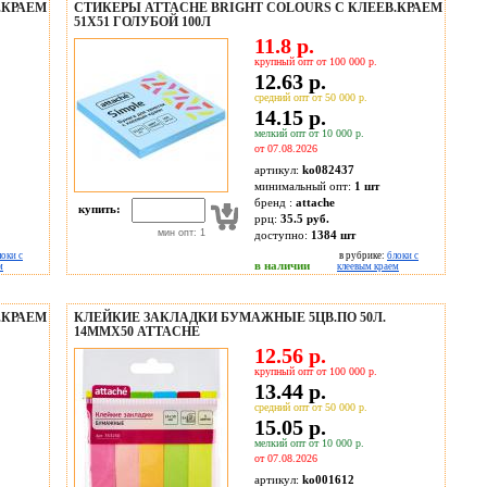
.КРАЕМ
СТИКЕРЫ ATTACHE BRIGHT COLOURS С КЛЕЕВ.КРАЕМ
51Х51 ГОЛУБОЙ 100Л
11.8 р.
крупный опт от 100 000 р.
12.63 р.
средний опт от 50 000 р.
14.15 р.
мелкий опт от 10 000 р.
от 07.08.2026
артикул:
ko082437
минимальный опт:
1 шт
бренд :
attache
купить:
ррц:
35.5 руб.
мин опт: 1
доступно:
1384
шт
локи с
в рубрике:
блоки с
в наличии
м
клеевым краем
.КРАЕМ
КЛЕЙКИЕ ЗАКЛАДКИ БУМАЖНЫЕ 5ЦВ.ПО 50Л.
14ММХ50 ATTACHE
12.56 р.
крупный опт от 100 000 р.
13.44 р.
средний опт от 50 000 р.
15.05 р.
мелкий опт от 10 000 р.
от 07.08.2026
артикул:
ko001612