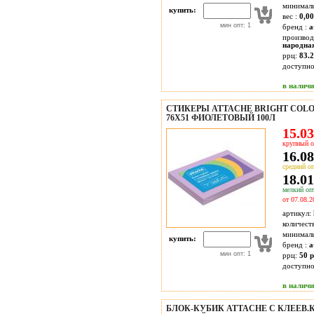
минимал
купить:
вес :
0,00
мин опт: 1
бренд :
a
производ
народна
ррц:
83.2
доступн
в налич
СТИКЕРЫ ATTACHE BRIGHT COLO
76Х51 ФИОЛЕТОВЫЙ 100Л
15.03
крупный о
16.08
средний оп
18.01
мелкий опт
от 07.08.2
артикул:
количест
минимал
купить:
бренд :
a
мин опт: 1
ррц:
50 р
доступн
в налич
БЛОК-КУБИК ATTACHE С КЛЕЕВ.К