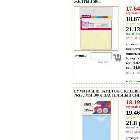
ЖЕЛТЫЙ 50Л.
17.64
крупный о
18.87
средний оп
21.13
мелкий опт
от 07.08.2
артикул:
количест
минимал
купить:
бренд :
a
мин опт: 1
вес :
0.02
ррц:
54.8
доступн
в налич
БУМАГА ДЛЯ ЗАМЕТОК С КЛЕЕВ
76X76 ММ 100 Л ПАСТЕЛЬНЫЙ СИ
18.19
крупный о
19.46
средний оп
21.8 
мелкий опт
от 07.08.2
артикул: