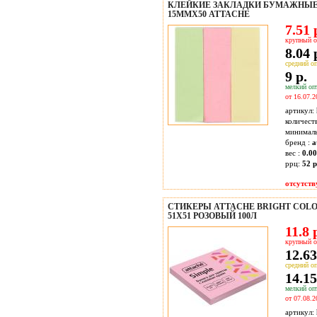
КЛЕЙКИЕ ЗАКЛАДКИ БУМАЖНЫЕ 3
15ММХ50 ATTACHE
7.51 
крупный о
8.04 
средний оп
9 р.
мелкий опт
от 16.07.2
артикул:
количест
минимал
бренд :
a
вес :
0.00
ррц:
52 р
отсутств
СТИКЕРЫ ATTACHE BRIGHT COLO
51Х51 РОЗОВЫЙ 100Л
11.8 
крупный о
12.63
средний оп
14.15
мелкий опт
от 07.08.2
артикул: