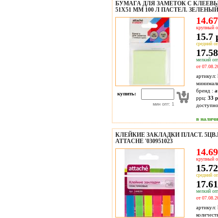
БУМАГА ДЛЯ ЗАМЕТОК С КЛЕЕВ
51X51 ММ 100 Л ПАСТЕЛ. ЗЕЛЕНЫ
14.67
крупный о
15.7 
средний оп
17.58
мелкий опт
от 07.08.2
артикул:
минимал
бренд :
a
купить:
ррц:
33 р
мин опт: 1
доступн
в налич
КЛЕЙКИЕ ЗАКЛАДКИ ПЛАСТ. 5ЦВ.П
ATTACHE '030951023
14.69
крупный о
15.72
средний оп
17.61
мелкий опт
от 07.08.2
артикул:
количест