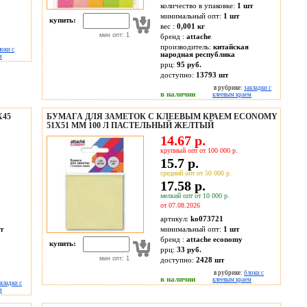
количество в упаковке:
1 шт
минимальный опт:
1 шт
купить:
вес :
0,001 кг
мин опт: 1
бренд :
attache
производитель:
китайская
локи с
народная республика
м
ррц:
95 руб.
доступно:
13793
шт
в рубрике:
закладки с
в наличии
клеевым краем
Х45
БУМАГА ДЛЯ ЗАМЕТОК С КЛЕЕВЫМ КРАЕМ ECONOMY
51X51 ММ 100 Л ПАСТЕЛЬНЫЙ ЖЕЛТЫЙ
14.67 р.
крупный опт от 100 000 р.
15.7 р.
средний опт от 50 000 р.
17.58 р.
мелкий опт от 10 000 р.
от 07.08.2026
артикул:
ko073721
т
минимальный опт:
1 шт
бренд :
attache economy
купить:
ррц:
33 руб.
мин опт: 1
доступно:
2428
шт
в рубрике:
блоки с
в наличии
клеевым краем
кладки с
м