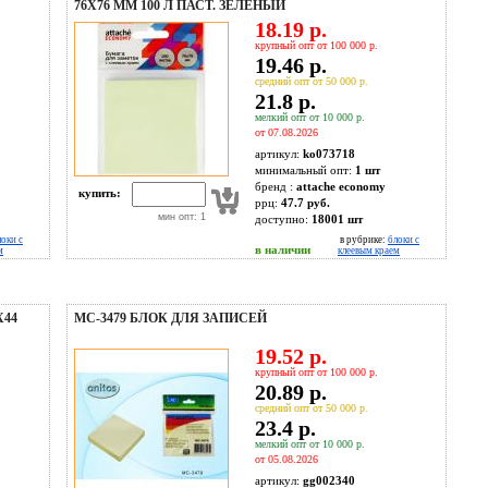
76X76 ММ 100 Л ПАСТ. ЗЕЛЕНЫЙ
18.19 р.
крупный опт от 100 000 р.
19.46 р.
средний опт от 50 000 р.
21.8 р.
мелкий опт от 10 000 р.
от 07.08.2026
артикул:
ko073718
минимальный опт:
1 шт
бренд :
attache economy
купить:
ррц:
47.7 руб.
мин опт: 1
доступно:
18001
шт
локи с
в рубрике:
блоки с
в наличии
м
клеевым краем
Х44
МС-3479 БЛОК ДЛЯ ЗАПИСЕЙ
19.52 р.
крупный опт от 100 000 р.
20.89 р.
средний опт от 50 000 р.
23.4 р.
мелкий опт от 10 000 р.
от 05.08.2026
артикул:
gg002340