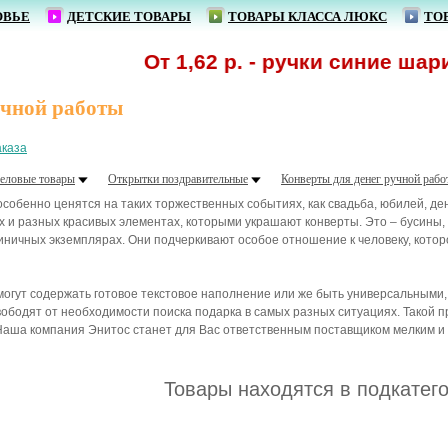
ОВЬЕ
ДЕТСКИЕ ТОВАРЫ
ТОВАРЫ КЛАССА ЛЮКС
ТО
От 1,62 р. - ручки синие шарик
учной работы
аказа
еловые товары
Открытки поздравительные
Конверты для денег ручной рабо
особенно ценятся на таких торжественных событиях, как свадьба, юбилей, де
 и разных красивых элементах, которыми украшают конверты. Это – бусины, л
ничных экземплярах. Они подчеркивают особое отношение к человеку, кото
могут содержать готовое текстовое наполнение или же быть универсальными,
вободят от необходимости поиска подарка в самых разных ситуациях. Такой 
Наша компания Энитос станет для Вас ответственным поставщиком мелким и к
Товары находятся в подкатег