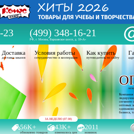
-23
(499) 348-16-21
РФ, г. Москва, Варшавское шоссе, д. 59«А»
Доставка
Условия работы
Как купить
Га
доставка заказов
сотрудничество и кооперация
путеводитель по сайту
адр
О
легк
Компания 
лидирующи
сегменте 
оптовых з
одинаково
бизнеса, т
ЗА НЕДЕЛЮ (07.08)
56K+
43K+
2011
обновлено товаров
изменилось цен
новинок