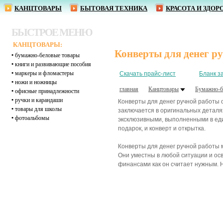
КАНЦТОВАРЫ
БЫТОВАЯ ТЕХНИКА
КРАСОТА И ЗДОР
БЫСТРОЕ МЕНЮ
КАНЦТОВАРЫ:
Конверты для денег р
•
бумажно-беловые товары
•
книги и развивающие пособия
•
маркеры и фломастеры
Скачать прайс-лист
Бланк з
•
ножи и ножницы
главная
Канцтовары
Бумажно-б
•
офисные принадлежности
•
ручки и карандаши
Конверты для денег ручной работы 
•
товары для школы
заключается в оригинальных деталях
•
фотоальбомы
эксклюзивными, выполненными в еди
подарок, и конверт и открытка.
Конверты для денег ручной работы 
Они уместны в любой ситуации и ос
финансами как он считает нужным. 