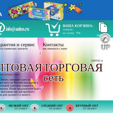
ВАША КОРЗИНА:
info@anitos.ru
товаров:
на сумму:
0 р.
прайс лист
рантия и сервис
Контакты
еса сервисных центров
как связаться с нами
ANITOS.ru
ПТОВАЯ
ТОРГОВАЯ
сеть
ость которую дарят
Энитос занимает одно из
х мест на Российском рынке в
оптовой торговли товаров и
акупок. Наши предложения будут
 актуальны как для крупного
ак для среднего и малого.
МЕЛКИЙ ОПТ
СРЕДНИЙ ОПТ
КРУПНЫЙ ОПТ
ОТ 10 000 Р
ОТ 50 000 Р
ОТ 100 000 Р