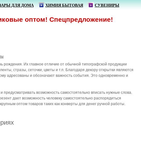
ВАРЫ ДЛЯ ДОМА
ХИМИЯ БЫТОВАЯ
СУВЕНИРЫ
овые оптом! Спецпредложение!
ты
нь рождения. Их главное отличие от обычной типографской продукции
енты, стразы, сеточки, цветы и т.п. Благодаря декору открытки являются
рому адресованы и обозначают важность события. Это одновременно и
 и предусматривать возможность самостоятельно вписать нужные слова.
презент дает возможность человеку самостоятельно распорядиться
рупным оптом товаров таких как конверты для денег ручной работы.
ориях