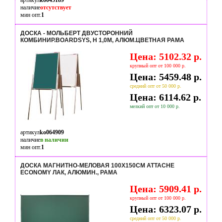
артикул
ko045189
наличие
отсутствует
мин опт.
1
ДОСКА - МОЛЬБЕРТ ДВУСТОРОННИЙ
КОМБИНИР.BOARDSYS, H 1,0М, АЛЮМ.ЦВЕТНАЯ РАМА
Цена: 5102.32 р.
крупный опт от 100 000 р.
Цена: 5459.48 р.
средний опт от 50 000 р.
Цена: 6114.62 р.
мелкий опт от 10 000 р.
артикул
ko064909
наличие
в наличии
мин опт.
1
ДОСКА МАГНИТНО-МЕЛОВАЯ 100Х150СМ ATTACHE
ECONOMY ЛАК, АЛЮМИН., РАМА
Цена: 5909.41 р.
крупный опт от 100 000 р.
Цена: 6323.07 р.
средний опт от 50 000 р.