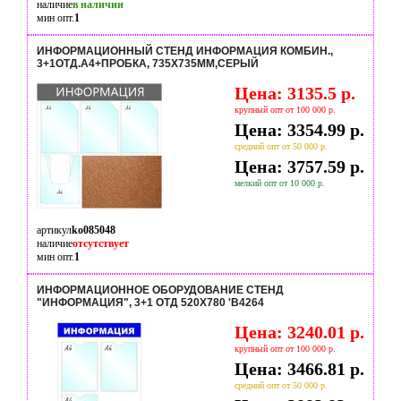
наличие
в наличии
мин опт.
1
ИНФОРМАЦИОННЫЙ СТЕНД ИНФОРМАЦИЯ КОМБИН.,
3+1ОТД.А4+ПРОБКА, 735Х735ММ,СЕРЫЙ
Цена: 3135.5 р.
крупный опт от 100 000 р.
Цена: 3354.99 р.
средний опт от 50 000 р.
Цена: 3757.59 р.
мелкий опт от 10 000 р.
артикул
ko085048
наличие
отсутствует
мин опт.
1
ИНФОРМАЦИОННОЕ ОБОРУДОВАНИЕ СТЕНД
"ИНФОРМАЦИЯ", 3+1 ОТД 520Х780 'B4264
Цена: 3240.01 р.
крупный опт от 100 000 р.
Цена: 3466.81 р.
средний опт от 50 000 р.