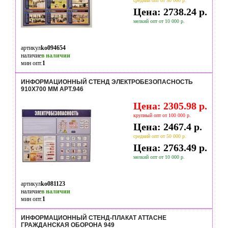
средний опт от 50 000 р.
Цена: 2738.24 р.
мелкий опт от 10 000 р.
артикул
ko094654
наличие
в наличии
мин опт.
1
ИНФОРМАЦИОННЫЙ СТЕНД ЭЛЕКТРОБЕЗОПАСНОСТЬ
910Х700 ММ АРТ.946
Цена: 2305.98 р.
крупный опт от 100 000 р.
Цена: 2467.4 р.
средний опт от 50 000 р.
Цена: 2763.49 р.
мелкий опт от 10 000 р.
артикул
ko081123
наличие
в наличии
мин опт.
1
ИНФОРМАЦИОННЫЙ СТЕНД-ПЛАКАТ ATTACHE
ГРАЖДАНСКАЯ ОБОРОНА 949