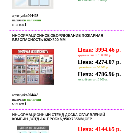
мелкий опт от 10 000 р.
артикул
ko004463
наличие
в наличии
мин опт.
1
ИНФОРМАЦИОННОЕ ОБОРУДОВАНИЕ ПОЖАРНАЯ
БЕЗОПАСНОСТЬ 920Х800 ММ
Цена: 3994.46 р.
крупный опт от 100 000 р.
Цена: 4274.07 р.
средний опт от 50 000 р.
Цена: 4786.96 р.
мелкий опт от 10 000 р.
артикул
ko004448
наличие
в наличии
мин опт.
1
ИНФОРМАЦИОННЫЙ СТЕНД ДОСКА ОБЪЯВЛЕНИЙ
КОМБИН.,3ОТД.А4+ПРОБКА,950Х735ММ,СЕР.
Цена: 4144.65 р.