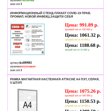
наличие
в наличии
мин опт.
1
ИНФОРМАЦИОННЫЙ СТЕНД-ПЛАКАТ COVID-19 ПРАВ.
ПРОФИЛ. НОВОЙ ИНФЕКЦ.ЗАЩИТИ СЕБЯ
Цена: 991.89 р.
крупный опт от 100 000 р.
Цена: 1061.32 р.
средний опт от 50 000 р.
Цена: 1188.68 р.
мелкий опт от 10 000 р.
артикул
ko089082
наличие
отсутствует
мин опт.
1
РАМКА МАГНИТНАЯ НАСТЕННАЯ ATTACHE А4 ПЭТ, СЕРАЯ,
5 ШТ/УП
Цена: 1075.26 р.
крупный опт от 100 000 р.
Цена: 1150.53 р.
средний опт от 50 000 р.