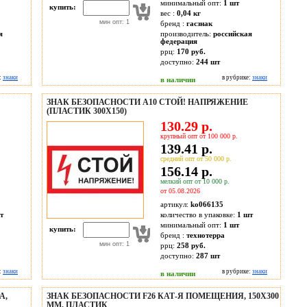
минимальный опт:
1 шт
купить:
вес :
0,04 кг
мин опт: 1
бренд :
гасзнак
я
производитель:
российская
федерация
ррц:
170 руб.
доступно:
244
шт
:
знаки
в рубрике:
знаки
в наличии
ЗНАК БЕЗОПАСНОСТИ A10 СТОЙ! НАПРЯЖЕНИЕ
(ПЛАСТИК 300Х150)
130.29 р.
крупный опт от 100 000 р.
139.41 р.
средний опт от 50 000 р.
156.14 р.
мелкий опт от 10 000 р.
от 05.08.2026
артикул:
ko066135
т
количество в упаковке:
1 шт
минимальный опт:
1 шт
купить:
бренд :
технотерра
мин опт: 1
ррц:
258 руб.
доступно:
287
шт
:
знаки
в рубрике:
знаки
в наличии
А,
ЗНАК БЕЗОПАСНОСТИ F26 КАТ-Я ПОМЕЩЕНИЯ, 150X300
ММ, ПЛАСТИК