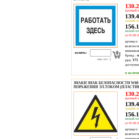
130.2
крупный о
139.4
средний оп
156.1
мелкий опт
от 05.08.2
артикул:
количест
минимал
купить:
бренд :
т
мин опт: 1
ррц:
375 
доступн
в налич
ЗНАКИ ЗНАК БЕЗОПАСНОСТИ W0
ПОРАЖЕНИЯ ЭЛ.ТОКОМ (ПЛАСТИК,
130.2
крупный о
139.4
средний оп
156.1
мелкий опт
от 05.08.2
артикул:
количест
минимал