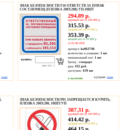
ЗНАК БЕЗОПАСНОСТИ F16 ОТВЕТСТВ ЗА П/ПОЖ
СОСТ.ПОМЕЩ (ПЛЕНКА 200Х200) УП.10ШТ
294.89 р.
крупный опт от 100 000 р.
315.53 р.
средний опт от 50 000 р.
353.39 р.
мелкий опт от 10 000 р.
от 05.08.2026
артикул:
ko063740
т
количество в упаковке:
1 шт
минимальный опт:
1 шт
купить:
бренд :
стандарт
мин опт: 1
ррц:
432 руб.
доступно:
639
шт
:
знаки
в рубрике:
знаки
в наличии
,
ЗНАК БЕЗОПАСНОСТИ P01 ЗАПРЕЩАЕТСЯ КУРИТЬ,
ПЛЕНКА 200Х200, 10ШТ/УП
387.31 р.
крупный опт от 100 000 р.
414.42 р.
средний опт от 50 000 р.
464.15 р.