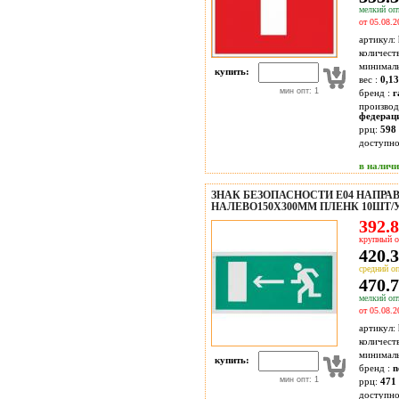
мелкий опт
от 05.08.2
артикул:
количест
минимал
купить:
вес :
0,13
мин опт: 1
бренд :
г
производ
федерац
ррц:
598 
доступн
в налич
ЗНАК БЕЗОПАСНОСТИ E04 НАПРА
НАЛЕВО150X300ММ ПЛЕНК 10ШТ/
392.8
крупный о
420.3
средний оп
470.7
мелкий опт
от 05.08.2
артикул:
количест
минимал
купить:
бренд :
n
мин опт: 1
ррц:
471 
доступн