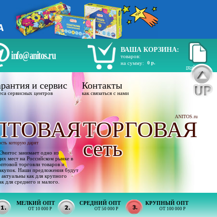
ВАША КОРЗИНА:
info@anitos.ru
товаров:
на сумму:
0 р.
прайс лист
рантия и сервис
Контакты
еса сервисных центров
как связаться с нами
ANITOS.ru
ПТОВАЯ
ТОРГОВАЯ
сеть
ость которую дарят
Энитос занимает одно из
х мест на Российском рынке в
оптовой торговли товаров и
акупок. Наши предложения будут
 актуальны как для крупного
ак для среднего и малого.
МЕЛКИЙ ОПТ
СРЕДНИЙ ОПТ
КРУПНЫЙ ОПТ
ОТ 10 000 Р
ОТ 50 000 Р
ОТ 100 000 Р