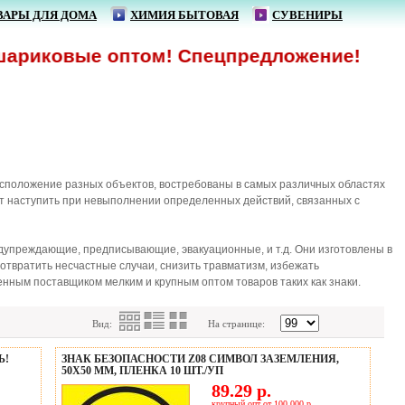
ВАРЫ ДЛЯ ДОМА
ХИМИЯ БЫТОВАЯ
СУВЕНИРЫ
вые оптом! Спецпредложение!
сположение разных объектов, востребованы в самых различных областях
ут наступить при невыполнении определенных действий, связанных с
дупреждающие, предписывающие, эвакуационные, и т.д. Они изготовлены в
отвратить несчастные случаи, снизить травматизм, избежать
нным поставщиком мелким и крупным оптом товаров таких как знаки.
Вид:
На странице:
Ь!
ЗНАК БЕЗОПАСНОСТИ Z08 СИМВОЛ ЗАЗЕМЛЕНИЯ,
50X50 ММ, ПЛЕНКА 10 ШТ./УП
89.29 р.
крупный опт от 100 000 р.