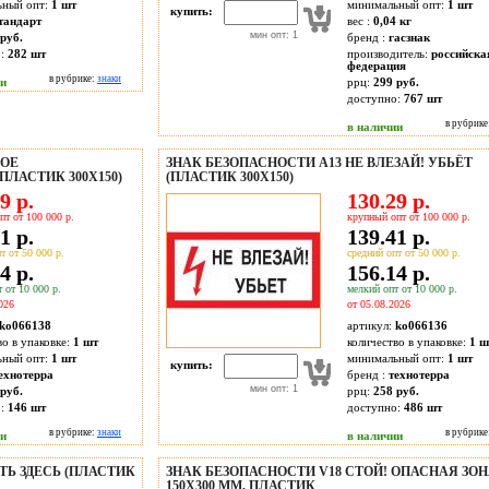
ьный опт:
1 шт
минимальный опт:
1 шт
купить:
тандарт
вес :
0,04 кг
мин опт: 1
руб.
бренд :
гасзнак
о:
282
шт
производитель:
российска
федерация
в рубрике:
знаки
ии
ррц:
299 руб.
доступно:
767
шт
в рубрике
в наличии
КОЕ
ЗНАК БЕЗОПАСНОСТИ A13 НЕ ВЛЕЗАЙ! УБЬЁТ
ЛАСТИК 300Х150)
(ПЛАСТИК 300Х150)
9 р.
130.29 р.
пт от 100 000 р.
крупный опт от 100 000 р.
1 р.
139.41 р.
т от 50 000 р.
средний опт от 50 000 р.
4 р.
156.14 р.
 от 10 000 р.
мелкий опт от 10 000 р.
026
от 05.08.2026
ko066138
артикул:
ko066136
во в упаковке:
1 шт
количество в упаковке:
1 ш
ьный опт:
1 шт
минимальный опт:
1 шт
купить:
ехнотерра
бренд :
технотерра
мин опт: 1
руб.
ррц:
258 руб.
о:
146
шт
доступно:
486
шт
в рубрике:
знаки
в рубрике
ии
в наличии
ТЬ ЗДЕСЬ (ПЛАСТИК
ЗНАК БЕЗОПАСНОСТИ V18 СТОЙ! ОПАСНАЯ ЗОН
150X300 ММ, ПЛАСТИК