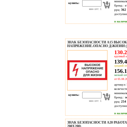
минимал
купить:
бренд :
с
мин опт: 1
ррц:
362 
доступн
в налич
ЗНАК БЕЗОПАСНОСТИ A15 ВЫСО
НАПРЯЖЕНИЕ.ОПАСНО Д/ЖИЗНИ (П
130.2
крупный о
139.4
средний оп
156.1
мелкий опт
от 05.08.2
артикул:
количест
минимал
купить:
бренд :
т
мин опт: 1
ррц:
254 
доступн
в налич
ЗНАК БЕЗОПАСНОСТИ A20 РАБОТА
200Х200)