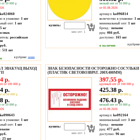
 от 10 000 р.
мелкий опт от 10 000 р.
026
от 05.08.2026
ko024060
артикул:
ko096814
во в упаковке:
1 шт
количество в упаковке:
1 ш
ьный опт:
1 шт
минимальный опт:
1 шт
купить:
5 кг
бренд :
noname
мин опт: 1
асзнак
ррц:
466 руб.
итель:
российская
доступно:
165
шт
ия
в рубрике
руб.
в наличии
о:
511
шт
в рубрике:
знаки
ии
ВЛ ЭВАКУАЦ ВЫХОД
ЗНАК БЕЗОПАСНОСТИ ОСТОРОЖНО СОСУЛЬКИ
УП
(ПЛАСТИК СВЕТОВОЗВРАТ. 200X400ММ)
4 р.
397.55 р.
пт от 100 000 р.
крупный опт от 100 000 р.
4 р.
425.38 р.
т от 50 000 р.
средний опт от 50 000 р.
8 р.
476.43 р.
 от 10 000 р.
мелкий опт от 10 000 р.
026
от 05.08.2026
ko090643
артикул:
ko092164
во в упаковке:
1 шт
минимальный опт:
1 шт
ьный опт:
1 шт
бренд :
noname
купить:
oname
ррц:
477 руб.
мин опт: 1
руб.
доступно:
96
шт
о:
25
шт