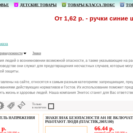
ОВЬЕ
ДЕТСКИЕ ТОВАРЫ
ТОВАРЫ КЛАССА ЛЮКС
ТО
От 1,62 р. - ручки синие шарико
аказа
ринадлежности
Знаки
я людей о возникновении возможной опасности, а также указывающие на ра
изводстве они служат для предотвращения несчастных случаев, которые мог
ой защиты.
тавлены на сайте, относятся к самым разным категориям: запрещающие, пре
ованиями действующих нормативов и Гостов. Их использование поможет пред
ть жизнь и здоровье людей. Наша компания Энитос станет для Вас ответстве
Только
в наличии
АТЕЛЬ НАПРЯЖЕНИЯ
ЗНАКИ ЗНАК БЕЗОПАСНОСТИ A01 НЕ ВКЛЮЧАТ
РАБОТАЮТ ЛЮДИ (ПЛАСТИК,200Х100)
 р.
66.44 р.
пт от 100 000 р.
крупный опт от 100 000 р.