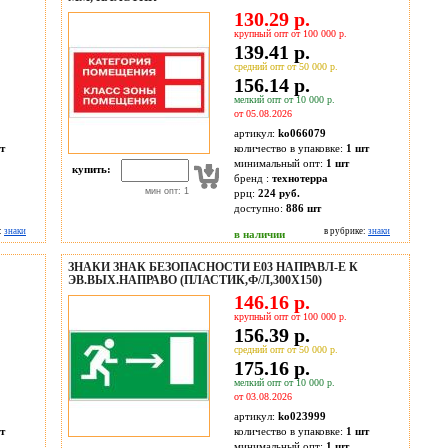
130.29 р.
крупный опт от 100 000 р.
139.41 р.
средний опт от 50 000 р.
156.14 р.
мелкий опт от 10 000 р.
от 05.08.2026
артикул:
ko066079
т
количество в упаковке:
1 шт
минимальный опт:
1 шт
купить:
бренд :
технотерра
мин опт: 1
ррц:
224 руб.
доступно:
886
шт
:
знаки
в рубрике:
знаки
в наличии
ЗНАКИ ЗНАК БЕЗОПАСНОСТИ E03 НАПРАВЛ-Е К
ЭВ.ВЫХ.НАПРАВО (ПЛАСТИК,Ф/Л,300Х150)
146.16 р.
крупный опт от 100 000 р.
156.39 р.
средний опт от 50 000 р.
175.16 р.
мелкий опт от 10 000 р.
от 03.08.2026
артикул:
ko023999
т
количество в упаковке:
1 шт
минимальный опт:
1 шт