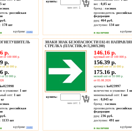
купить:
5 кг
вес :
0,05 кг
мин опт: 1
асзнак
бренд :
гасзнак
итель:
российская
производитель:
российска
ия
федерация
руб.
ррц:
464 руб.
о:
178
шт
доступно:
134
шт
в рубрике:
знаки
в рубрике
ии
в наличии
4 ОГНЕТУШИТЕЛЬ
ЗНАКИ ЗНАК БЕЗОПАСНОСТИ E02-01 НАПРАВ
СТРЕЛКА (ПЛАСТИК,Ф/Л,200Х200)
6 р.
146.16 р.
пт от 100 000 р.
крупный опт от 100 000 р.
9 р.
156.39 р.
т от 50 000 р.
средний опт от 50 000 р.
6 р.
175.16 р.
 от 10 000 р.
мелкий опт от 10 000 р.
026
от 05.08.2026
ko023998
артикул:
ko023997
во в упаковке:
1 шт
количество в упаковке:
1 ш
ьный опт:
1 шт
минимальный опт:
1 шт
купить:
 кг
вес :
0,045 кг
мин опт: 1
асзнак
бренд :
гасзнак
итель:
российская
производитель:
российска
ия
федерация
руб.
ррц:
236 руб.
о:
1133
шт
доступно:
491
шт
в рубрике:
знаки
в рубрике
ии
в наличии