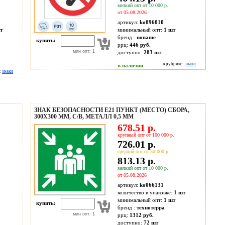
мелкий опт от 10 000 р.
от 05.08.2026
артикул:
ko096010
т
минимальный опт:
1 шт
бренд :
noname
купить:
ррц:
446 руб.
мин опт: 1
доступно:
283
шт
в рубрике:
знаки
в наличии
:
знаки
ЗНАК БЕЗОПАСНОСТИ Е21 ПУНКТ (МЕСТО) СБОРА,
300X300 ММ, С/В, МЕТАЛЛ 0,5 ММ
678.51 р.
крупный опт от 100 000 р.
726.01 р.
средний опт от 50 000 р.
813.13 р.
мелкий опт от 10 000 р.
от 05.08.2026
артикул:
ko066131
количество в упаковке:
1 шт
минимальный опт:
1 шт
купить:
бренд :
технотерра
мин опт: 1
ррц:
1312 руб.
доступно:
72
шт