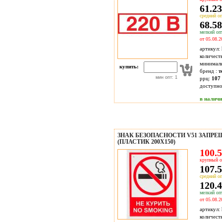
61.23
средний оп
68.58
мелкий опт
от 05.08.2
артикул:
количест
минимал
купить:
бренд :
т
мин опт: 1
ррц:
107 
доступн
в налич
ЗНАК БЕЗОПАСНОСТИ V51 ЗАПРЕ
(ПЛАСТИК 200Х150)
100.5
крупный о
107.5
средний оп
120.4
мелкий опт
от 05.08.2
артикул:
количест