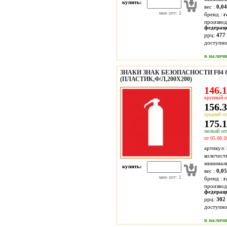
купить:
вес :
0,04
мин опт: 1
бренд :
г
производ
федерац
ррц:
477 
доступн
в налич
ЗНАКИ ЗНАК БЕЗОПАСНОСТИ F0
(ПЛАСТИК,Ф/Л,200Х200)
146.1
крупный о
156.3
средний оп
175.1
мелкий опт
от 05.08.2
артикул:
количест
минимал
купить:
вес :
0,05
мин опт: 1
бренд :
г
производ
федерац
ррц:
302 
доступн
в налич