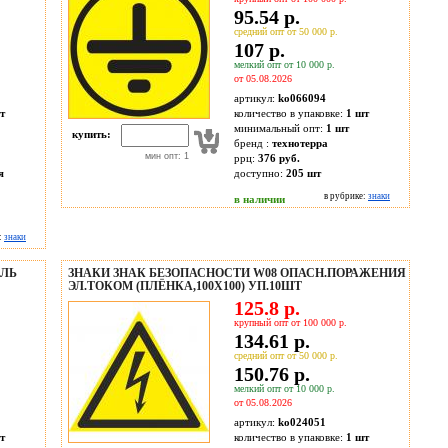
95.54 р.
средний опт от 50 000 р.
107 р.
мелкий опт от 10 000 р.
от 05.08.2026
артикул:
ko066094
т
количество в упаковке:
1 шт
минимальный опт:
1 шт
купить:
бренд :
технотерра
мин опт: 1
ррц:
376 руб.
я
доступно:
205
шт
в рубрике:
знаки
в наличии
:
знаки
ЕЛЬ
ЗНАКИ ЗНАК БЕЗОПАСНОСТИ W08 ОПАСН.ПОРАЖЕНИЯ
ЭЛ.ТОКОМ (ПЛЁНКА,100Х100) УП.10ШТ
125.8 р.
крупный опт от 100 000 р.
134.61 р.
средний опт от 50 000 р.
150.76 р.
мелкий опт от 10 000 р.
от 05.08.2026
артикул:
ko024051
т
количество в упаковке:
1 шт