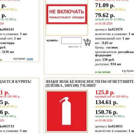
 р.
71.09 р.
т от 50 000 р.
средний опт от 50 000 р.
 р.
79.62 р.
 от 10 000 р.
мелкий опт от 10 000 р.
026
от 05.08.2026
ko066141
артикул:
ko023979
во в упаковке:
1 шт
количество в упаковке:
1 ш
ьный опт:
1 шт
минимальный опт:
1 шт
купить:
ехнотерра
вес :
0,02 кг
мин опт: 1
руб.
бренд :
гасзнак
о:
1136
шт
производитель:
российска
федерация
в рубрике:
знаки
ии
ррц:
130 руб.
доступно:
934
шт
в рубрике
в наличии
ЩАЕТСЯ КУРИТЬ!
ЗНАКИ ЗНАК БЕЗОПАСНОСТИ F04 ОГНЕТУШИТ
(ПЛЁНКА, 100Х100) УП.10ШТ
1 р.
125.8 р.
пт от 100 000 р.
крупный опт от 100 000 р.
5 р.
134.61 р.
т от 50 000 р.
средний опт от 50 000 р.
6 р.
150.76 р.
 от 10 000 р.
мелкий опт от 10 000 р.
026
от 05.08.2026
ko063733
артикул:
ko024055
во в упаковке:
1 шт
количество в упаковке:
1 ш