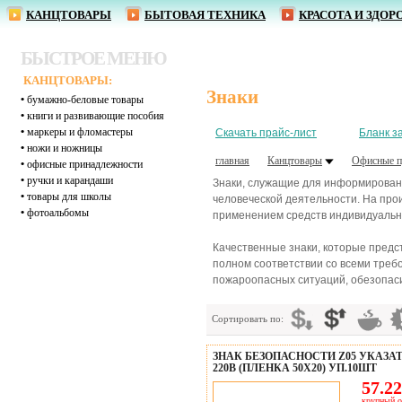
КАНЦТОВАРЫ
БЫТОВАЯ ТЕХНИКА
КРАСОТА И ЗДОР
БЫСТРОЕ МЕНЮ
КАНЦТОВАРЫ:
Знаки
•
бумажно-беловые товары
•
книги и развивающие пособия
•
маркеры и фломастеры
Скачать прайс-лист
Бланк з
•
ножи и ножницы
главная
Канцтовары
Офисные п
•
офисные принадлежности
•
ручки и карандаши
Знаки, служащие для информировани
•
товары для школы
человеческой деятельности. На про
•
фотоальбомы
применением средств индивидуальн
Качественные знаки, которые предс
полном соответствии со всеми треб
пожароопасных ситуаций, обезопаси
Сортировать по:
ЗНАК БЕЗОПАСНОСТИ Z05 УКАЗ
220В (ПЛЕНКА 50Х20) УП.10ШТ
57.22
крупный о