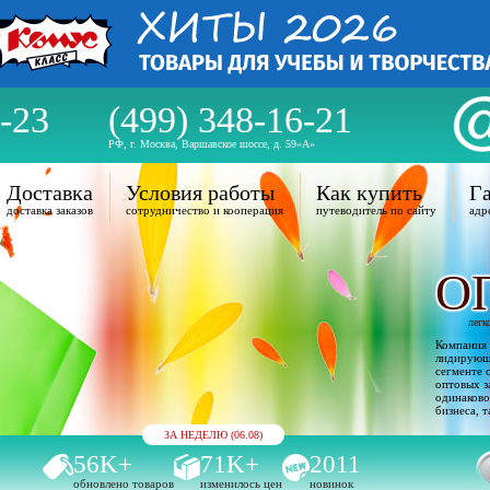
-23
(499) 348-16-21
РФ, г. Москва, Варшавское шоссе, д. 59«А»
Доставка
Условия работы
Как купить
Га
доставка заказов
сотрудничество и кооперация
путеводитель по сайту
адр
О
легк
Компания 
лидирующи
сегменте 
оптовых з
одинаково
бизнеса, т
ЗА НЕДЕЛЮ (06.08)
56K+
71K+
2011
обновлено товаров
изменилось цен
новинок