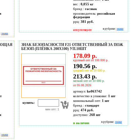
вес :
0,055 кг
бренд :
гасзнак
я
производитель:
российская
федерация
ррц:
381 руб.
в рубрике:
знаки
отсутствует
:
знаки
ЛЯЮЩАЯ
ЗНАК БЕЗОПАСНОСТИ F21 ОТВЕТСТВЕННЫЙ ЗА ПОЖ
БЕЗОП (ПЛЁНКА 200Х100) УП.10ШТ
178.09 р.
крупный опт от 100 000 р.
190.56 р.
средний опт от 50 000 р.
213.43 р.
мелкий опт от 10 000 р.
от 05.08.2026
артикул:
ko063742
т
количество в упаковке:
1 шт
минимальный опт:
1 шт
купить:
бренд :
стандарт
мин опт: 1
ррц:
474 руб.
я
доступно:
268
шт
в рубрике:
знаки
в наличии
:
знаки