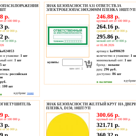
8 ОПАСН.ПОРАЖЕНИЯ
ЗНАК БЕЗОПАСНОСТИ A31 ОТВЕТСТВ.ЗА
0ШТ
ЭЛЕКТРОБЕЗОПАС100X200ММ ПЛЕНКА 10ШТ/УП
8 р.
246.88 р.
пт от 100 000 р.
крупный опт от 100 000 р.
3 р.
264.16 р.
т от 50 000 р.
средний опт от 50 000 р.
2 р.
295.86 р.
 от 10 000 р.
мелкий опт от 10 000 р.
026
от 05.08.2026
ko024053
артикул:
ko090639
во в упаковке:
1 шт
количество в упаковке:
1 ш
ьный опт:
1 шт
минимальный опт:
1 шт
купить:
5 кг
бренд :
noname
мин опт: 1
асзнак
ррц:
296 руб.
итель:
российская
доступно:
86
шт
ия
в рубрике
руб.
в наличии
о:
100
шт
в рубрике:
знаки
ии
4 ОГНЕТУШИТЕЛЬ
ЗНАК БЕЗОПАСНОСТИ ЖЕЛТЫЙ КРУГ НА ДВЕРИ
ПЛЕНКА, D150, 10ШТ/УП
9 р.
300.66 р.
пт от 100 000 р.
крупный опт от 100 000 р.
3 р.
321.71 р.
т от 50 000 р.
средний опт от 50 000 р.
9 р.
360.32 р.