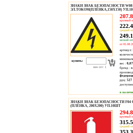
ЗНАКИ ЗНАК БЕЗОПАСНОСТИ W0
ЭЛ.ТОКОМ(ПЛЁНКА,150Х150) УП.1
207.8
крупный о
222.4
средний оп
249.1
мелкий опт
от 05.08.2
артикул:
количест
минимал
купить:
вес :
0,07
мин опт: 1
бренд :
г
производ
федерац
ррц:
527 
доступн
в налич
ЗНАКИ ЗНАК БЕЗОПАСНОСТИ F0
(ПЛЁНКА, 200Х200) УП.10ШТ
294.8
крупный о
315.5
средний оп
353.3