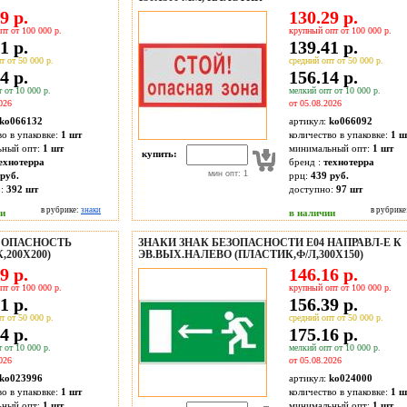
9 р.
130.29 р.
пт от 100 000 р.
крупный опт от 100 000 р.
1 р.
139.41 р.
т от 50 000 р.
средний опт от 50 000 р.
4 р.
156.14 р.
 от 10 000 р.
мелкий опт от 10 000 р.
026
от 05.08.2026
ko066132
артикул:
ko066092
во в упаковке:
1 шт
количество в упаковке:
1 ш
ьный опт:
1 шт
минимальный опт:
1 шт
купить:
ехнотерра
бренд :
технотерра
мин опт: 1
руб.
ррц:
439 руб.
о:
392
шт
доступно:
97
шт
в рубрике:
знаки
в рубрике
ии
в наличии
8 ОПАСНОСТЬ
ЗНАКИ ЗНАК БЕЗОПАСНОСТИ E04 НАПРАВЛ-Е К
200Х200)
ЭВ.ВЫХ.НАЛЕВО (ПЛАСТИК,Ф/Л,300Х150)
9 р.
146.16 р.
пт от 100 000 р.
крупный опт от 100 000 р.
1 р.
156.39 р.
т от 50 000 р.
средний опт от 50 000 р.
4 р.
175.16 р.
 от 10 000 р.
мелкий опт от 10 000 р.
026
от 05.08.2026
ko023996
артикул:
ko024000
во в упаковке:
1 шт
количество в упаковке:
1 ш
ьный опт:
1 шт
минимальный опт:
1 шт