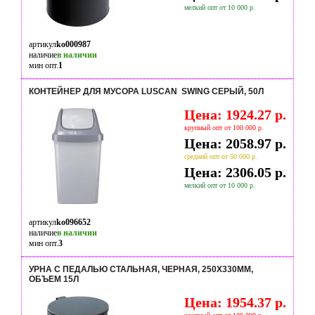
мелкий опт от 10 000 р.
артикул
ko000987
наличие
в наличии
мин опт.
1
КОНТЕЙНЕР ДЛЯ МУСОРА LUSCAN SWING СЕРЫЙ, 50Л
Цена: 1924.27 р.
крупный опт от 100 000 р.
Цена: 2058.97 р.
средний опт от 50 000 р.
Цена: 2306.05 р.
мелкий опт от 10 000 р.
артикул
ko096652
наличие
в наличии
мин опт.
3
УРНА С ПЕДАЛЬЮ СТАЛЬНАЯ, ЧЕРНАЯ, 250Х330ММ,
ОБЪЕМ 15Л
Цена: 1954.37 р.