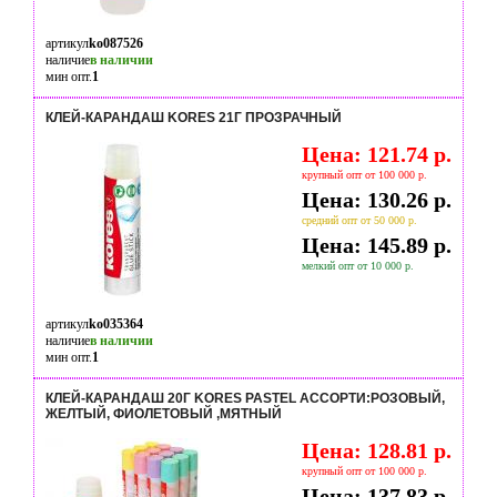
артикул
ko087526
наличие
в наличии
мин опт.
1
КЛЕЙ-КАРАНДАШ KORES 21Г ПРОЗРАЧНЫЙ
Цена: 121.74 р.
крупный опт от 100 000 р.
Цена: 130.26 р.
средний опт от 50 000 р.
Цена: 145.89 р.
мелкий опт от 10 000 р.
артикул
ko035364
наличие
в наличии
мин опт.
1
КЛЕЙ-КАРАНДАШ 20Г KORES PASTEL АССОРТИ:РОЗОВЫЙ,
ЖЕЛТЫЙ, ФИОЛЕТОВЫЙ ,МЯТНЫЙ
Цена: 128.81 р.
крупный опт от 100 000 р.
Цена: 137.83 р.