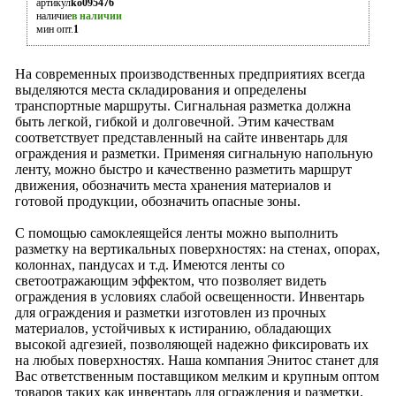
артикул
ko095476
наличие
в наличии
мин опт.
1
На современных производственных предприятиях всегда
выделяются места складирования и определены
транспортные маршруты. Сигнальная разметка должна
быть легкой, гибкой и долговечной. Этим качествам
соответствует представленный на сайте инвентарь для
ограждения и разметки. Применяя сигнальную напольную
ленту, можно быстро и качественно разметить маршрут
движения, обозначить места хранения материалов и
готовой продукции, обозначить опасные зоны.
С помощью самоклеящейся ленты можно выполнить
разметку на вертикальных поверхностях: на стенах, опорах,
колоннах, пандусах и т.д. Имеются ленты со
светоотражающим эффектом, что позволяет видеть
ограждения в условиях слабой освещенности. Инвентарь
для ограждения и разметки изготовлен из прочных
материалов, устойчивых к истиранию, обладающих
высокой адгезией, позволяющей надежно фиксировать их
на любых поверхностях. Наша компания Энитос станет для
Вас ответственным поставщиком мелким и крупным оптом
товаров таких как инвентарь для ограждения и разметки.