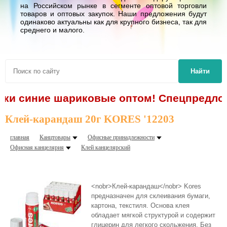
на Российском рынке в сегменте оптовой торговли
товаров и оптовых закупок. Наши предложения будут
одинаково актуальны как для крупного бизнеса, так для
среднего и малого.
Найти
учки синие шариковые оптом! Спецпредлож
Клей-карандаш 20г KORES '12203
главная
Канцтовары
Офисные принадлежности
Офисная канцелярия
Клей канцелярский
<nobr>Клей-карандаш</nobr> Kores
предназначен для склеивания бумаги,
картона, текстиля. Основа клея
обладает мягкой структурой и содержит
глицерин для легкого скольжения. Без