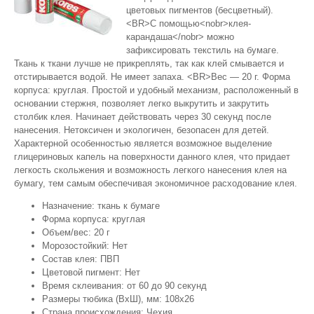
цветовых пигментов (бесцветный).
<BR>С помощью<nobr>клея-
карандаша</nobr> можно
зафиксировать текстиль на бумаге.
Ткань к ткани лучше не прикреплять, так как клей смывается и
отстирывается водой. Не имеет запаха. <BR>Вес — 20 г. Форма
корпуса: круглая. Простой и удобный механизм, расположенный в
основании стержня, позволяет легко выкрутить и закрутить
столбик клея. Начинает действовать через 30 секунд после
нанесения. Нетоксичен и экологичен, безопасен для детей.
Характерной особенностью является возможное выделение
глицериновых капель на поверхности данного клея, что придает
легкость скольжения и возможность легкого нанесения клея на
бумагу, тем самым обеспечивая экономичное расходование клея.
Назначение: ткань к бумаге
Форма корпуса: круглая
Объем/вес: 20 г
Морозостойкий: Нет
Состав клея: ПВП
Цветовой пигмент: Нет
Время склеивания: от 60 до 90 секунд
Размеры тюбика (ВхШ), мм: 108x26
Страна происхождения: Чехия