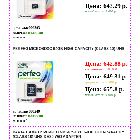
Цена: 643.29 р.
мелкий опт от 10 000 р.
артикул
av006293
наличие
в наличии
мин опт.
1
PERFEO MICROSDXC 64GB HIGH-CAPACITY (CLASS 10) UHS-
1
Цена: 642.88 р.
крупный опт от 100 000 р.
Цена: 649.31 р.
средний опт от 50 000 р.
Цена: 655.8 р.
мелкий опт от 10 000 р.
артикул
av000249
наличие
в наличии
мин опт.
1
КАРТА ПАМЯТИ PERFEO MICROSDXC 64GB HIGH-CAPACITY
(CLASS 10) UHS-3 V30 W/O ADAPTER