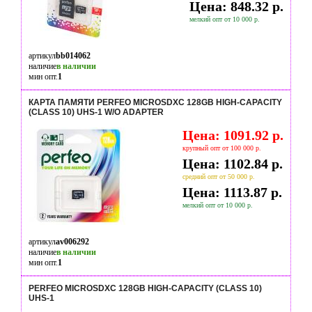
Цена: 848.32 р.
мелкий опт от 10 000 р.
артикул
bb014062
наличие
в наличии
мин опт.
1
КАРТА ПАМЯТИ PERFEO MICROSDXC 128GB HIGH-CAPACITY
(CLASS 10) UHS-1 W/O ADAPTER
Цена: 1091.92 р.
крупный опт от 100 000 р.
Цена: 1102.84 р.
средний опт от 50 000 р.
Цена: 1113.87 р.
мелкий опт от 10 000 р.
артикул
av006292
наличие
в наличии
мин опт.
1
PERFEO MICROSDXC 128GB HIGH-CAPACITY (CLASS 10)
UHS-1