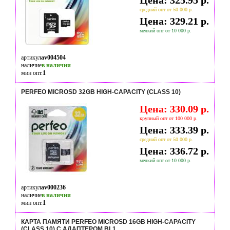
Цена: 325.95 р.
средний опт от 50 000 р.
Цена: 329.21 р.
мелкий опт от 10 000 р.
артикул
av004504
наличие
в наличии
мин опт.
1
PERFEO MICROSD 32GB HIGH-CAPACITY (CLASS 10)
Цена: 330.09 р.
крупный опт от 100 000 р.
Цена: 333.39 р.
средний опт от 50 000 р.
Цена: 336.72 р.
мелкий опт от 10 000 р.
артикул
av000236
наличие
в наличии
мин опт.
1
КАРТА ПАМЯТИ PERFEO MICROSD 16GB HIGH-CAPACITY
(CLASS 10) С АДАПТЕРОМ BL1