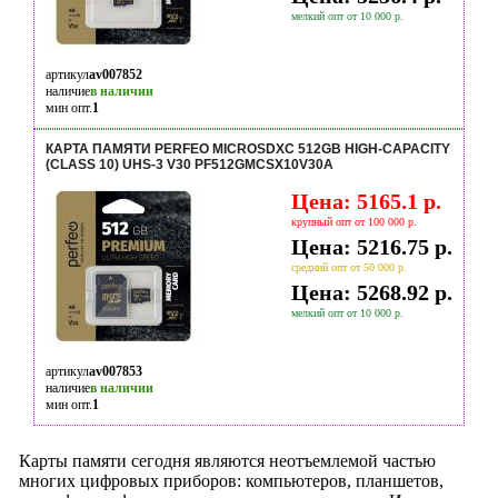
мелкий опт от 10 000 р.
артикул
av007852
наличие
в наличии
мин опт.
1
КАРТА ПАМЯТИ PERFEO MICROSDXC 512GB HIGH-CAPACITY
(CLASS 10) UHS-3 V30 PF512GMCSX10V30A
Цена: 5165.1 р.
крупный опт от 100 000 р.
Цена: 5216.75 р.
средний опт от 50 000 р.
Цена: 5268.92 р.
мелкий опт от 10 000 р.
артикул
av007853
наличие
в наличии
мин опт.
1
Карты памяти сегодня являются неотъемлемой частью
многих цифровых приборов: компьютеров, планшетов,