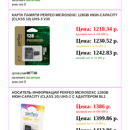
наличие
в наличии
мин опт.
1
КАРТА ПАМЯТИ PERFEO MICROSDXC 128GB HIGH-CAPACITY
(CLASS 10) UHS-3 V30
Цена: 1218.34 р.
крупный опт от 100 000 р.
Цена: 1230.52 р.
средний опт от 50 000 р.
Цена: 1242.83 р.
мелкий опт от 10 000 р.
артикул
av007748
наличие
в наличии
мин опт.
1
НОСИТЕЛЬ ИНФОРМАЦИИ PERFEO MICROSDXC 128GB
HIGH-CAPACITY (CLASS 10) UHS-1 С АДАПТЕРОМ BL1
Цена: 1386 р.
крупный опт от 100 000 р.
Цена: 1399.86 р.
средний опт от 50 000 р.