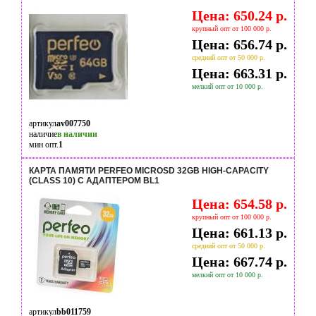
Цена: 650.24 р.
крупный опт от 100 000 р.
Цена: 656.74 р.
средний опт от 50 000 р.
Цена: 663.31 р.
мелкий опт от 10 000 р.
артикул
av007750
наличие
в наличии
мин опт.
1
КАРТА ПАМЯТИ PERFEO MICROSD 32GB HIGH-CAPACITY
(CLASS 10) С АДАПТЕРОМ BL1
Цена: 654.58 р.
крупный опт от 100 000 р.
Цена: 661.13 р.
средний опт от 50 000 р.
Цена: 667.74 р.
мелкий опт от 10 000 р.
артикул
bb011759