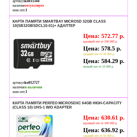
артикул
ko035344
наличие
отсутствует
мин опт.
1
КАРТА ПАМЯТИ SMARTBAY MICROSD 32GB CLASS
10(SB32GBSDCL10-01)+ АДАПТЕР
Цена: 572.77 р.
крупный опт от 100 000 р.
Цена: 578.5 р.
средний опт от 50 000 р.
Цена: 584.29 р.
мелкий опт от 10 000 р.
артикул
ko012727
наличие
в наличии
мин опт.
1
КАРТА ПАМЯТИ PERFEO MICROSDXC 64GB HIGH-CAPACITY
(CLASS 10) UHS-1 W/O ADAPTER
Цена: 630.61 р.
крупный опт от 100 000 р.
Цена: 636.92 р.
средний опт от 50 000 р.