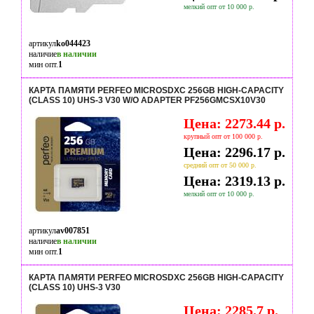
мелкий опт от 10 000 р.
артикул
ko044423
наличие
в наличии
мин опт.
1
КАРТА ПАМЯТИ PERFEO MICROSDXC 256GB HIGH-CAPACITY
(CLASS 10) UHS-3 V30 W/O ADAPTER PF256GMCSX10V30
Цена: 2273.44 р.
крупный опт от 100 000 р.
Цена: 2296.17 р.
средний опт от 50 000 р.
Цена: 2319.13 р.
мелкий опт от 10 000 р.
артикул
av007851
наличие
в наличии
мин опт.
1
КАРТА ПАМЯТИ PERFEO MICROSDXC 256GB HIGH-CAPACITY
(CLASS 10) UHS-3 V30
Цена: 2285.7 р.