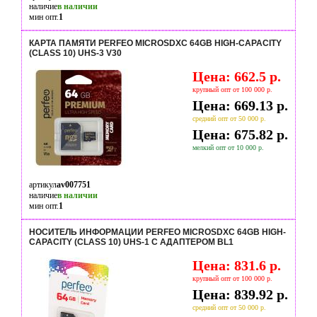
наличие
в наличии
мин опт.
1
КАРТА ПАМЯТИ PERFEO MICROSDXC 64GB HIGH-CAPACITY
(CLASS 10) UHS-3 V30
Цена: 662.5 р.
крупный опт от 100 000 р.
Цена: 669.13 р.
средний опт от 50 000 р.
Цена: 675.82 р.
мелкий опт от 10 000 р.
артикул
av007751
наличие
в наличии
мин опт.
1
НОСИТЕЛЬ ИНФОРМАЦИИ PERFEO MICROSDXC 64GB HIGH-
CAPACITY (CLASS 10) UHS-1 С АДАПТЕРОМ BL1
Цена: 831.6 р.
крупный опт от 100 000 р.
Цена: 839.92 р.
средний опт от 50 000 р.