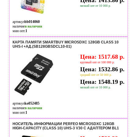
Цена: 1413.86 р.
мелкий опт от 10 000 р.
артикул
bb014060
наличие
в наличии
мин опт.
1
КАРТА ПАМЯТИ SMARTBUY MICROSDXC 128GB CLASS 10
UHS-I +АД.(SB128GBSDCL10-01)
Цена: 1517.68 р.
крупный опт от 100 000 р.
Цена: 1532.86 р.
средний опт от 50 000 р.
Цена: 1548.19 р.
мелкий опт от 10 000 р.
артикул
ko052485
наличие
в наличии
мин опт.
1
НОСИТЕЛЬ ИНФОРМАЦИИ PERFEO MICROSDXC 128GB
HIGH-CAPACITY (CLASS 10) UHS-3 V30 С АДАПТЕРОМ BL1