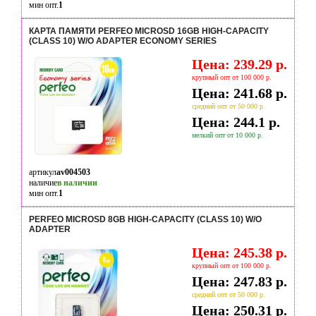
мин опт.
1
КАРТА ПАМЯТИ PERFEO MICROSD 16GB HIGH-CAPACITY
(CLASS 10) W/O ADAPTER ECONOMY SERIES
Цена: 239.29 р.
крупный опт от 100 000 р.
Цена: 241.68 р.
средний опт от 50 000 р.
Цена: 244.1 р.
мелкий опт от 10 000 р.
артикул
av004503
наличие
в наличии
мин опт.
1
PERFEO MICROSD 8GB HIGH-CAPACITY (CLASS 10) W/O
ADAPTER
Цена: 245.38 р.
крупный опт от 100 000 р.
Цена: 247.83 р.
средний опт от 50 000 р.
Цена: 250.31 р.