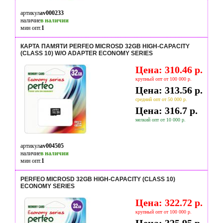
артикул
av000233
наличие
в наличии
мин опт.
1
КАРТА ПАМЯТИ PERFEO MICROSD 32GB HIGH-CAPACITY
(CLASS 10) W/O ADAPTER ECONOMY SERIES
Цена: 310.46 р.
крупный опт от 100 000 р.
Цена: 313.56 р.
средний опт от 50 000 р.
Цена: 316.7 р.
мелкий опт от 10 000 р.
артикул
av004505
наличие
в наличии
мин опт.
1
PERFEO MICROSD 32GB HIGH-CAPACITY (CLASS 10)
ECONOMY SERIES
Цена: 322.72 р.
крупный опт от 100 000 р.