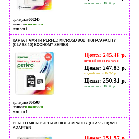
мелкий опт от 10 000 р.
артикул
av000245
наличие
в наличии
мин опт.
1
КАРТА ПАМЯТИ PERFEO MICROSD 8GB HIGH-CAPACITY
(CLASS 10) ECONOMY SERIES
Цена: 245.38 р.
крупный опт от 100 000 р.
Цена: 247.83 р.
средний опт от 50 000 р.
Цена: 250.31 р.
мелкий опт от 10 000 р.
артикул
av004508
наличие
в наличии
мин опт.
1
PERFEO MICROSD 16GB HIGH-CAPACITY (CLASS 10) W/O
ADAPTER
Цена: 251.57 р.