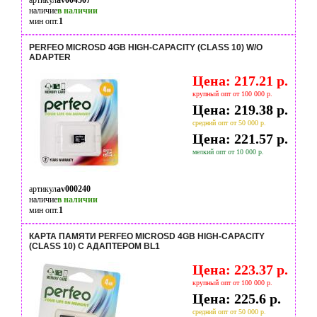
артикул
av004507
наличие
в наличии
мин опт.
1
PERFEO MICROSD 4GB HIGH-CAPACITY (CLASS 10) W/O
ADAPTER
Цена: 217.21 р.
крупный опт от 100 000 р.
Цена: 219.38 р.
средний опт от 50 000 р.
Цена: 221.57 р.
мелкий опт от 10 000 р.
артикул
av000240
наличие
в наличии
мин опт.
1
КАРТА ПАМЯТИ PERFEO MICROSD 4GB HIGH-CAPACITY
(CLASS 10) С АДАПТЕРОМ BL1
Цена: 223.37 р.
крупный опт от 100 000 р.
Цена: 225.6 р.
средний опт от 50 000 р.