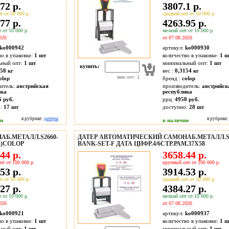
72 р.
3807.1 р.
т от 50 000 р.
средний опт от 50 000 р.
77 р.
4263.95 р.
 от 10 000 р.
мелкий опт от 10 000 р.
026
от 07.08.2026
ko000942
артикул:
ko000930
во в упаковке:
1 шт
количество в упаковке:
1 ш
ьный опт:
1 шт
минимальный опт:
1 шт
купить:
58 кг
вес :
0,3154 кг
мин опт: 1
olop
бренд :
colop
итель:
австрийская
производитель:
австрийск
ика
республика
6 руб.
ррц:
4950 руб.
о:
17
шт
доступно:
28
шт
в рубрике:
датеры
в рубрике
ии
в наличии
Б.МЕТАЛЛ.S2660-
ДАТЕР АВТОМАТИЧЕСКИЙ САМОНАБ.МЕТАЛЛ.S2
85)COLOP
BANK-SET-F ДАТА ЦИФР.4/6СТР.РАМ.37Х58
44 р.
3658.44 р.
пт от 100 000 р.
крупный опт от 100 000 р.
53 р.
3914.53 р.
т от 50 000 р.
средний опт от 50 000 р.
27 р.
4384.27 р.
 от 10 000 р.
мелкий опт от 10 000 р.
026
от 07.08.2026
ko000921
артикул:
ko000937
во в упаковке:
1 шт
количество в упаковке:
1 ш
ьный опт:
1 шт
минимальный опт:
1 шт