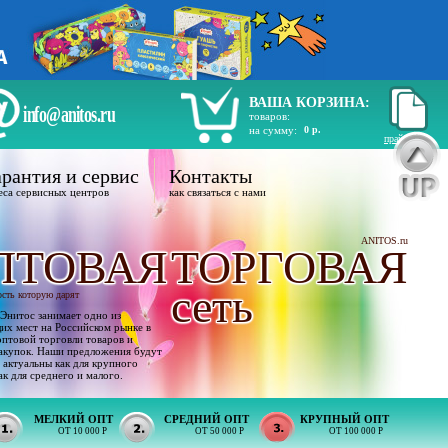
ВАША КОРЗИНА:
info@anitos.ru
товаров:
на сумму:
0 р.
прайс лист
рантия и сервис
Контакты
еса сервисных центров
как связаться с нами
ANITOS.ru
ПТОВАЯ
ТОРГОВАЯ
сеть
ость которую дарят
Энитос занимает одно из
х мест на Российском рынке в
оптовой торговли товаров и
акупок. Наши предложения будут
 актуальны как для крупного
ак для среднего и малого.
МЕЛКИЙ ОПТ
СРЕДНИЙ ОПТ
КРУПНЫЙ ОПТ
ОТ 10 000 Р
ОТ 50 000 Р
ОТ 100 000 Р