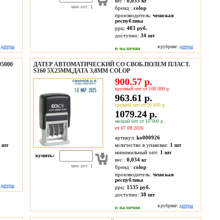
вес :
0,033 кг
мин опт: 1
бренд :
colop
производитель:
чешская
республика
ррц:
483 руб.
доступно:
34
шт
:
датеры
в рубрике:
датеры
в наличии
5000
ДАТЕР АВТОМАТИЧЕСКИЙ СО СВОБ.ПОЛЕМ ПЛАСТ.
S160 5Х25ММ,ДАТА 3,8ММ COLOP
900.57 р.
крупный опт от 100 000 р.
963.61 р.
средний опт от 50 000 р.
1079.24 р.
мелкий опт от 10 000 р.
от 07.08.2026
артикул:
ko000926
 шт
количество в упаковке:
1 шт
минимальный опт:
1 шт
купить:
вес :
0,034 кг
мин опт: 1
бренд :
colop
производитель:
чешская
республика
:
датеры
ррц:
1535 руб.
доступно:
38
шт
в рубрике:
датеры
в наличии