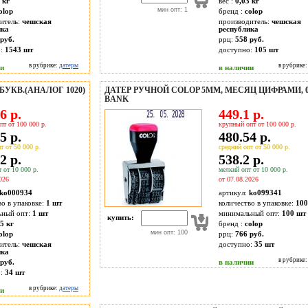
 кг
вес :
0,03 кг
мин опт: 1
olop
бренд :
colop
итель:
чешская
производитель:
чешская
ика
республика
руб.
ррц:
558 руб.
о:
1543
шт
доступно:
105
шт
в рубрике:
датеры
в рубрике
ии
в наличии
БУКВ.(АНАЛОГ 1020)
ДАТЕР РУЧНОЙ COLOP 5ММ, МЕСЯЦ ЦИФРАМИ, 0
BANK
6 р.
449.1 р.
пт от 100 000 р.
крупный опт от 100 000 р.
5 р.
480.54 р.
т от 50 000 р.
средний опт от 50 000 р.
2 р.
538.2 р.
 от 10 000 р.
мелкий опт от 10 000 р.
026
от 07.08.2026
ko000934
артикул:
ko099341
во в упаковке:
1 шт
количество в упаковке:
100
ьный опт:
1 шт
минимальный опт:
100 шт
купить:
5 кг
бренд :
colop
мин опт: 100
olop
ррц:
766 руб.
итель:
чешская
доступно:
35
шт
ика
в рубрике
руб.
в наличии
о:
34
шт
в рубрике:
датеры
ии