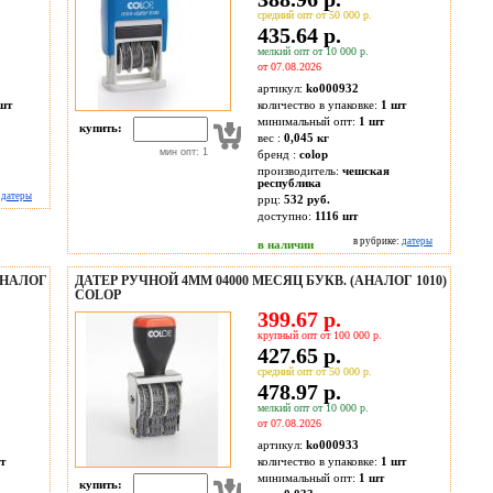
средний опт от 50 000 р.
435.64 р.
мелкий опт от 10 000 р.
от 07.08.2026
артикул:
ko000932
шт
количество в упаковке:
1 шт
минимальный опт:
1 шт
купить:
вес :
0,045 кг
мин опт: 1
бренд :
colop
производитель:
чешская
республика
:
датеры
ррц:
532 руб.
доступно:
1116
шт
в рубрике:
датеры
в наличии
АНАЛОГ
ДАТЕР РУЧНОЙ 4ММ 04000 МЕСЯЦ БУКВ. (АНАЛОГ 1010)
COLOP
399.67 р.
крупный опт от 100 000 р.
427.65 р.
средний опт от 50 000 р.
478.97 р.
мелкий опт от 10 000 р.
от 07.08.2026
артикул:
ko000933
т
количество в упаковке:
1 шт
минимальный опт:
1 шт
купить: