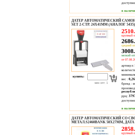
доступн
в налич
ДАТЕР АВТОМАТИЧЕСКИЙ САМОНА
SET 2-СТР. 24Х41ММ (АНАЛОГ 543
2510.
крупный о
2686.
средний оп
3008.
мелкий опт
от 07.08.2
артикул:
количест
минимал
купить:
вес :
0,26
мин опт: 1
бренд :
c
производ
республ
ррц:
379
доступн
в налич
ДАТЕР АВТОМАТИЧЕСКИЙ СО СВ
МЕТАЛ.S2460BANK 58Х27ММ, ДАТ
2858.
крупный о