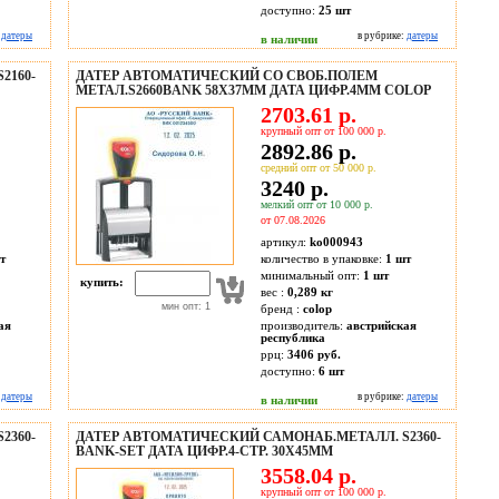
доступно:
25
шт
:
датеры
в рубрике:
датеры
в наличии
2160-
ДАТЕР АВТОМАТИЧЕСКИЙ СО СВОБ.ПОЛЕМ
МЕТАЛ.S2660BANK 58Х37ММ ДАТА ЦИФР.4ММ COLOP
2703.61 р.
крупный опт от 100 000 р.
2892.86 р.
средний опт от 50 000 р.
3240 р.
мелкий опт от 10 000 р.
от 07.08.2026
артикул:
ko000943
т
количество в упаковке:
1 шт
минимальный опт:
1 шт
купить:
вес :
0,289 кг
мин опт: 1
бренд :
colop
ая
производитель:
австрийская
республика
ррц:
3406 руб.
доступно:
6
шт
:
датеры
в рубрике:
датеры
в наличии
2360-
ДАТЕР АВТОМАТИЧЕСКИЙ САМОНАБ.МЕТАЛЛ. S2360-
BANK-SET ДАТА ЦИФР.4-СТР. 30Х45ММ
3558.04 р.
крупный опт от 100 000 р.