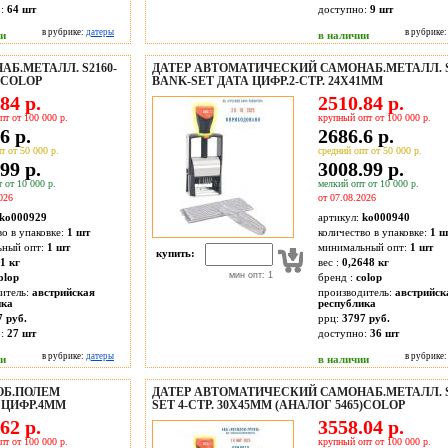
о:
64
шт
доступно:
9
шт
в рубрике:
датеры
в рубрике
ии
в наличии
Б.МЕТАЛЛ. S2160-
ДАТЕР АВТОМАТИЧЕСКИЙ САМОНАБ.МЕТАЛЛ. S
5)COLOP
BANK-SET ДАТА ЦИФР.2-СТР. 24Х41ММ
84 р.
2510.84 р.
пт от 100 000 р.
крупный опт от 100 000 р.
6 р.
2686.6 р.
т от 50 000 р.
средний опт от 50 000 р.
99 р.
3008.99 р.
 от 10 000 р.
мелкий опт от 10 000 р.
026
от 07.08.2026
ko000929
артикул:
ko000940
во в упаковке:
1 шт
количество в упаковке:
1 ш
ьный опт:
1 шт
минимальный опт:
1 шт
купить:
1 кг
вес :
0,2648 кг
мин опт: 1
olop
бренд :
colop
итель:
австрийская
производитель:
австрийск
ика
республика
7 руб.
ррц:
3797 руб.
о:
27
шт
доступно:
36
шт
в рубрике:
датеры
в рубрике
ии
в наличии
ОБ.ПОЛЕМ
ДАТЕР АВТОМАТИЧЕСКИЙ САМОНАБ.МЕТАЛЛ. S
А ЦИФР.4ММ
SET 4-СТР. 30Х45ММ (АНАЛОГ 5465)COLOP
62 р.
3558.04 р.
пт от 100 000 р.
крупный опт от 100 000 р.