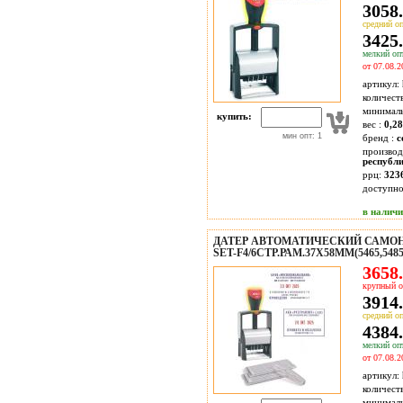
3058.
средний оп
3425.
мелкий опт
от 07.08.2
артикул:
количест
минимал
купить:
вес :
0,28
мин опт: 1
бренд :
c
производ
республ
ррц:
323
доступн
в налич
ДАТЕР АВТОМАТИЧЕСКИЙ САМОНА
SET-F4/6СТР.РАМ.37Х58ММ(5465,54
3658.
крупный о
3914.
средний оп
4384.
мелкий опт
от 07.08.2
артикул:
количест
минимал