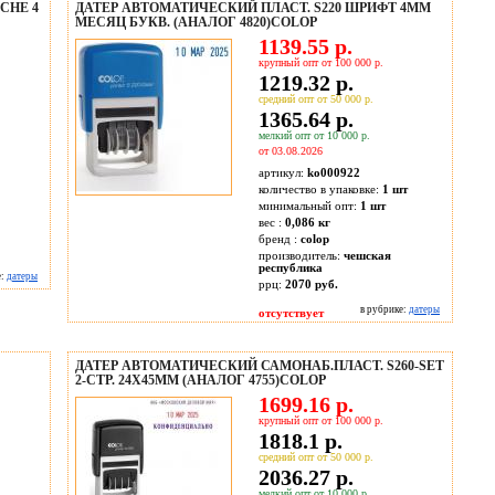
CHE 4
ДАТЕР АВТОМАТИЧЕСКИЙ ПЛАСТ. S220 ШРИФТ 4ММ
МЕСЯЦ БУКВ. (АНАЛОГ 4820)COLOP
1139.55 р.
крупный опт от 100 000 р.
1219.32 р.
средний опт от 50 000 р.
1365.64 р.
мелкий опт от 10 000 р.
от 03.08.2026
артикул:
ko000922
количество в упаковке:
1 шт
минимальный опт:
1 шт
вес :
0,086 кг
бренд :
colop
производитель:
чешская
республика
е:
датеры
ррц:
2070 руб.
в рубрике:
датеры
отсутствует
ДАТЕР АВТОМАТИЧЕСКИЙ САМОНАБ.ПЛАСТ. S260-SET
2-СТР. 24Х45ММ (АНАЛОГ 4755)COLOP
1699.16 р.
крупный опт от 100 000 р.
1818.1 р.
средний опт от 50 000 р.
2036.27 р.
мелкий опт от 10 000 р.