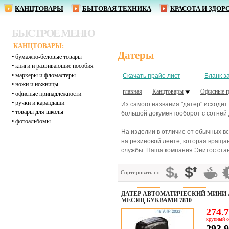
КАНЦТОВАРЫ
БЫТОВАЯ ТЕХНИКА
КРАСОТА И ЗДОР
БЫСТРОЕ МЕНЮ
КАНЦТОВАРЫ:
Датеры
•
бумажно-беловые товары
•
книги и развивающие пособия
•
маркеры и фломастеры
Скачать прайс-лист
Бланк з
•
ножи и ножницы
главная
Канцтовары
Офисные п
•
офисные принадлежности
•
ручки и карандаши
Из самого названия "датер" исходит
•
товары для школы
большой документооборот с сотней д
•
фотоальбомы
На изделии в отличие от обычных вс
на резиновой ленте, которая враща
службы. Наша компания Энитос стан
Сортировать по:
ДАТЕР АВТОМАТИЧЕСКИЙ МИНИ 
МЕСЯЦ БУКВАМИ 7810
274.7
крупный о
293.9