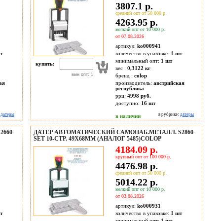
3807.1 р.
средний опт от 50 000 р.
4263.95 р.
мелкий опт от 10 000 р.
от 07.08.2026
артикул:
ko000941
т
количество в упаковке:
1 шт
минимальный опт:
1 шт
купить:
вес :
0,3122 кг
мин опт: 1
бренд :
colop
ая
производитель:
австрийская
республика
ррц:
4998 руб.
доступно:
16
шт
:
датеры
в рубрике:
датеры
в наличии
660-
ДАТЕР АВТОМАТИЧЕСКИЙ САМОНАБ.МЕТАЛЛ. S2860-
SET 10-СТР. 49Х68ММ (АНАЛОГ 5485)COLOP
4184.09 р.
крупный опт от 100 000 р.
4476.98 р.
средний опт от 50 000 р.
5014.22 р.
мелкий опт от 10 000 р.
от 03.08.2026
артикул:
ko000931
т
количество в упаковке:
1 шт
минимальный опт:
1 шт