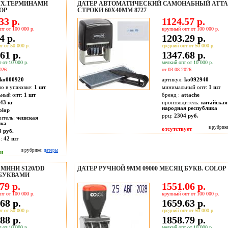
БУХ.ТЕРМИНАМИ
ДАТЕР АВТОМАТИЧЕСКИЙ САМОНАБНЫЙ ATTA
LOP
СТРОКИ 60Х40ММ 8727
33 р.
1124.57 р.
пт от 100 000 р.
крупный опт от 100 000 р.
4 р.
1203.29 р.
т от 50 000 р.
средний опт от 50 000 р.
61 р.
1347.68 р.
 от 10 000 р.
мелкий опт от 10 000 р.
026
от 03.08.2026
ko000920
артикул:
ko092940
во в упаковке:
1 шт
минимальный опт:
1 шт
ьный опт:
1 шт
бренд :
attache
43 кг
производитель:
китайская
народная республика
olop
ррц:
2304 руб.
итель:
чешская
ика
в рубрик
отсутствует
8 руб.
о:
42
шт
в рубрике:
датеры
ии
МИНИ S120/DD
ДАТЕР РУЧНОЙ 9ММ 09000 МЕСЯЦ БУКВ. COLOP
 БУКВАМИ
79 р.
1551.06 р.
пт от 100 000 р.
крупный опт от 100 000 р.
68 р.
1659.63 р.
т от 50 000 р.
средний опт от 50 000 р.
88 р.
1858.79 р.
 от 10 000 р.
мелкий опт от 10 000 р.