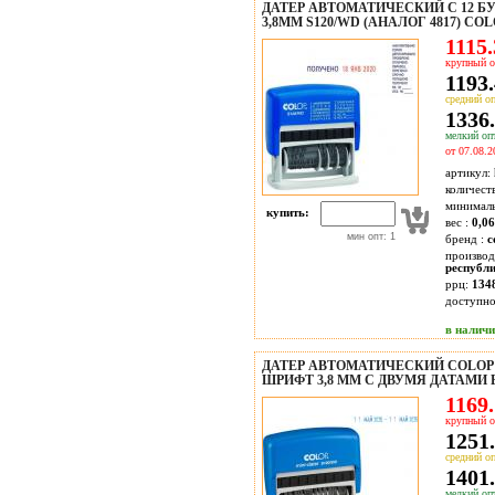
ДАТЕР АВТОМАТИЧЕСКИЙ С 12 
3,8ММ S120/WD (АНАЛОГ 4817) CO
1115.
крупный о
1193.
средний оп
1336.
мелкий опт
от 07.08.2
артикул:
количест
минимал
купить:
вес :
0,06
мин опт: 1
бренд :
c
производ
республ
ррц:
134
доступн
в налич
ДАТЕР АВТОМАТИЧЕСКИЙ COLOP 
ШРИФТ 3,8 ММ С ДВУМЯ ДАТАМИ
1169.
крупный о
1251.
средний оп
1401.
мелкий опт