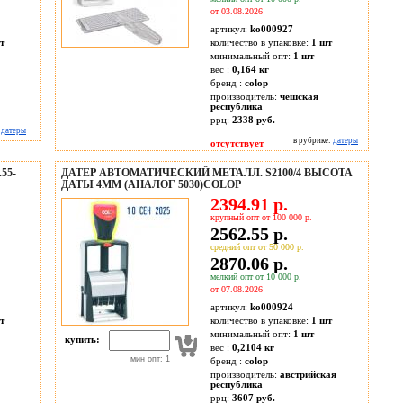
от 03.08.2026
артикул:
ko000927
т
количество в упаковке:
1 шт
минимальный опт:
1 шт
вес :
0,164 кг
бренд :
colop
производитель:
чешская
республика
ррц:
2338 руб.
:
датеры
в рубрике:
датеры
отсутствует
55-
ДАТЕР АВТОМАТИЧЕСКИЙ МЕТАЛЛ. S2100/4 ВЫСОТА
ДАТЫ 4ММ (АНАЛОГ 5030)COLOP
2394.91 р.
крупный опт от 100 000 р.
2562.55 р.
средний опт от 50 000 р.
2870.06 р.
мелкий опт от 10 000 р.
от 07.08.2026
артикул:
ko000924
т
количество в упаковке:
1 шт
минимальный опт:
1 шт
купить:
вес :
0,2104 кг
мин опт: 1
бренд :
colop
производитель:
австрийская
республика
ррц:
3607 руб.