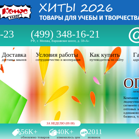
-23
(499) 348-16-21
РФ, г. Москва, Варшавское шоссе, д. 59«А»
Доставка
Условия работы
Как купить
Га
доставка заказов
сотрудничество и кооперация
путеводитель по сайту
адр
О
легк
Компания 
лидирующи
сегменте 
оптовых з
одинаково
бизнеса, т
ЗА НЕДЕЛЮ (09.08)
56K+
40K+
2011
обновлено товаров
изменилось цен
новинок