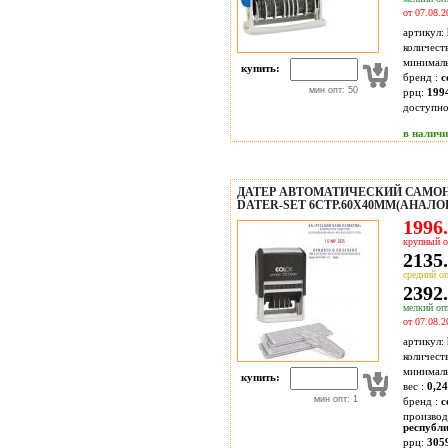
от 07.08.2
артикул:
количест
минимал
купить:
бренд :
c
мин опт: 50
ррц:
199
доступн
в налич
ДАТЕР АВТОМАТИЧЕСКИЙ САМОНА
DATER-SET 6СТР.60Х40ММ(АНАЛОГ 
1996.
крупный о
2135.
средний оп
2392.
мелкий опт
от 07.08.2
артикул:
количест
минимал
купить:
вес :
0,24
мин опт: 1
бренд :
c
производ
республ
ррц:
305