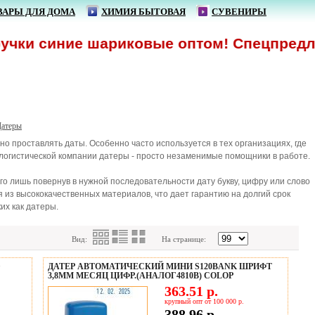
ВАРЫ ДЛЯ ДОМА
ХИМИЯ БЫТОВАЯ
СУВЕНИРЫ
синие шариковые оптом! Спецпредложение!
Датеры
о проставлять даты. Особенно часто используется в тех организациях, где
, логистической компании датеры - просто незаменимые помощники в работе.
го лишь повернув в нужной последовательности дату букву, цифру или слово
 из высококачественных материалов, что дает гарантию на долгий срок
их как датеры.
Вид:
На странице:
D
ДАТЕР АВТОМАТИЧЕСКИЙ МИНИ S120BANK ШРИФТ
3,8ММ МЕСЯЦ ЦИФР.(АНАЛОГ4810B) COLOP
363.51 р.
крупный опт от 100 000 р.
388.96 р.