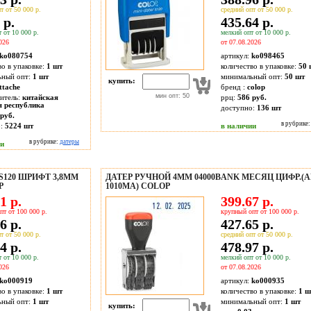
т от 50 000 р.
средний опт от 50 000 р.
 р.
435.64 р.
 от 10 000 р.
мелкий опт от 10 000 р.
026
от 07.08.2026
ko080754
артикул:
ko098465
во в упаковке:
1 шт
количество в упаковке:
50 
ьный опт:
1 шт
минимальный опт:
50 шт
купить:
ttache
бренд :
colop
мин опт: 50
итель:
китайская
ррц:
586 руб.
я республика
доступно:
136
шт
руб.
в рубрике
о:
5224
шт
в наличии
в рубрике:
датеры
ии
120 ШРИФТ 3,8ММ
ДАТЕР РУЧНОЙ 4ММ 04000BANK МЕСЯЦ ЦИФР.(
P
1010МА) COLOP
1 р.
399.67 р.
пт от 100 000 р.
крупный опт от 100 000 р.
6 р.
427.65 р.
т от 50 000 р.
средний опт от 50 000 р.
4 р.
478.97 р.
 от 10 000 р.
мелкий опт от 10 000 р.
026
от 07.08.2026
ko000919
артикул:
ko000935
во в упаковке:
1 шт
количество в упаковке:
1 ш
ьный опт:
1 шт
минимальный опт:
1 шт
купить: