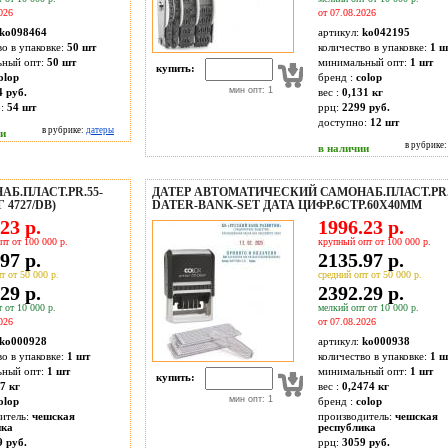
026
от 07.08.2026
ko098464
артикул:
ko042195
во в упаковке:
50 шт
количество в упаковке:
1 ш
ьный опт:
50 шт
минимальный опт:
1 шт
купить:
olop
бренд :
colop
мин опт: 1
4 руб.
вес :
0,131 кг
о:
54
шт
ррц:
2299 руб.
доступно:
12
шт
в рубрике:
датеры
ии
в рубрике
в наличии
Б.ПЛАСТ.PR.55-
ДАТЕР АВТОМАТИЧЕСКИЙ САМОНАБ.ПЛАСТ.PR.
4727/DB)
DATER-BANK-SET ДАТА ЦИФР.6СТР.60Х40ММ
23 р.
1996.23 р.
пт от 100 000 р.
крупный опт от 100 000 р.
97 р.
2135.97 р.
т от 50 000 р.
средний опт от 50 000 р.
29 р.
2392.29 р.
 от 10 000 р.
мелкий опт от 10 000 р.
026
от 07.08.2026
ko000928
артикул:
ko000938
во в упаковке:
1 шт
количество в упаковке:
1 ш
ьный опт:
1 шт
минимальный опт:
1 шт
купить:
7 кг
вес :
0,2474 кг
мин опт: 1
olop
бренд :
colop
итель:
чешская
производитель:
чешская
ика
республика
9 руб.
ррц:
3059 руб.