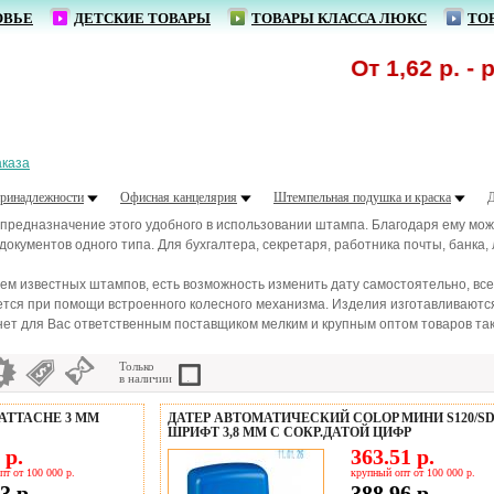
ОВЬЕ
ДЕТСКИЕ ТОВАРЫ
ТОВАРЫ КЛАССА ЛЮКС
ТО
От 1,62 р. - ручки 
аказа
ринадлежности
Офисная канцелярия
Штемпельная подушка и краска
 предназначение этого удобного в использовании штампа. Благодаря ему можн
окументов одного типа. Для бухгалтера, секретаря, работника почты, банка
ем известных штампов, есть возможность изменить дату самостоятельно, все
ется при помощи встроенного колесного механизма. Изделия изготавливаются
ет для Вас ответственным поставщиком мелким и крупным оптом товаров так
Только
в наличии
ATTACHE 3 ММ
ДАТЕР АВТОМАТИЧЕСКИЙ COLOP МИНИ S120/S
ШРИФТ 3,8 ММ С СОКР.ДАТОЙ ЦИФР
 р.
363.51 р.
пт от 100 000 р.
крупный опт от 100 000 р.
3 р.
388.96 р.