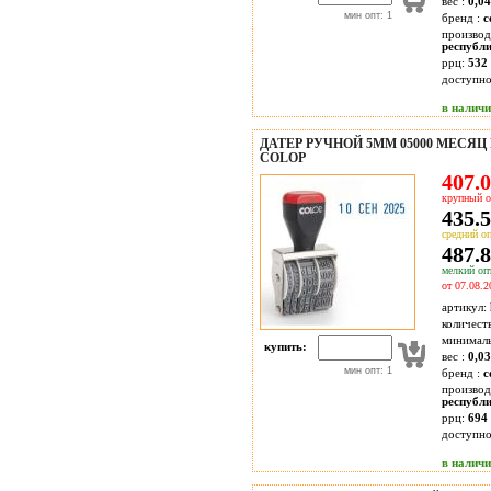
вес :
0,04
мин опт: 1
бренд :
c
производ
республ
ррц:
532 
доступн
в налич
ДАТЕР РУЧНОЙ 5ММ 05000 МЕСЯЦ 
COLOP
407.0
крупный о
435.5
средний оп
487.8
мелкий опт
от 07.08.2
артикул:
количест
минимал
купить:
вес :
0,03
мин опт: 1
бренд :
c
производ
республ
ррц:
694 
доступн
в налич