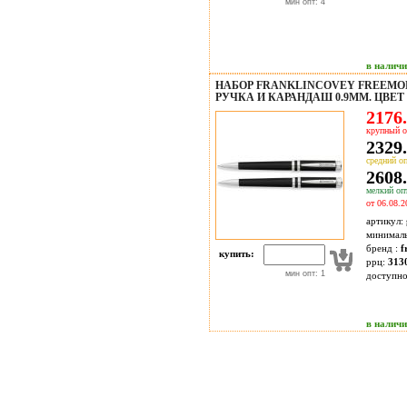
мин опт: 4
в налич
НАБОР FRANKLINCOVEY FREEMO
РУЧКА И КАРАНДАШ 0.9ММ. ЦВЕТ 
2176.
крупный о
2329.
средний оп
2608.
мелкий опт
от 06.08.2
артикул:
минимал
бренд :
f
купить:
ррц:
313
мин опт: 1
доступн
в налич