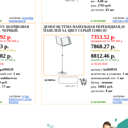
мин опт: 1
вес :
0,86 кг
ррц:
2703 руб.
доступно:
62
шт
в рубрике:
батарейки
в рубрике:
л
ии
в наличии
пальчиковые аа
рабочая оде
NT: ШАРИКОВАЯ
ДЕМОСИСТЕМА НАПОЛЬНАЯ ПЕРЕКИДНАЯ,10
- ЧЕРНЫЙ.
ПАНЕЛЕЙ А4, ЦВЕТ СЕРЫЙ 153081-03
92 р.
7353.52 р.
пт от 100 000 р.
крупный опт от 100 000 р.
3 р.
7868.27 р.
т от 50 000 р.
средний опт от 50 000 р.
82 р.
8812.46 р.
 от 10 000 р.
мелкий опт от 10 000 р.
026
от 06.08.2026
ga000638
артикул:
ko068959
ьный опт:
1 шт
количество в упаковке:
1 ш
ranklincovey
минимальный опт:
1 шт
купить:
0 руб.
бренд :
noname
мин опт: 1
о:
77
шт
ррц:
10861 руб.
доступно:
8
шт
в рубрике:
ручки
в рубрике:
franklincovey серии
демонстраци
ии
в наличии
freemont
системы