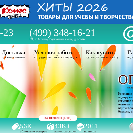
-23
(499) 348-16-21
РФ, г. Москва, Варшавское шоссе, д. 59«А»
Доставка
Условия работы
Как купить
Га
доставка заказов
сотрудничество и кооперация
путеводитель по сайту
адр
О
легк
Компания 
лидирующи
сегменте 
оптовых з
одинаково
бизнеса, т
ЗА НЕДЕЛЮ (07.08)
56K+
43K+
2011
обновлено товаров
изменилось цен
новинок