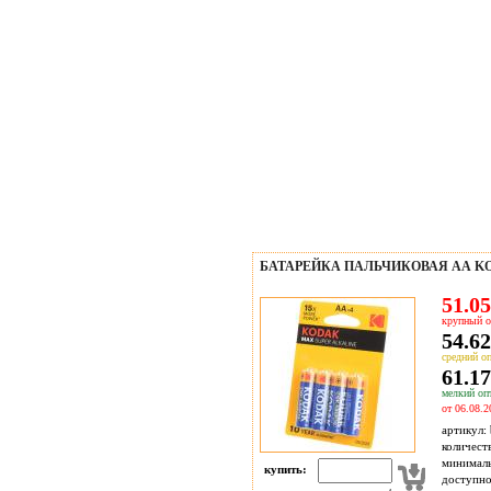
БАТАРЕЙКА ПАЛЬЧИКОВАЯ АА KO
51.05
крупный о
54.62
средний оп
61.17
мелкий опт
от 06.08.2
артикул:
количест
минимал
купить:
доступн