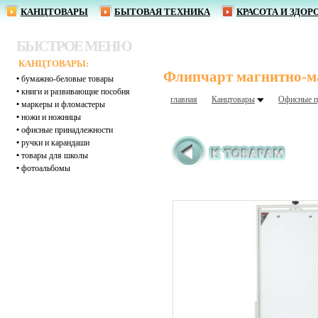
КАНЦТОВАРЫ
БЫТОВАЯ ТЕХНИКА
КРАСОТА И ЗДОР
БЫСТРОЕ МЕНЮ
КАНЦТОВАРЫ:
Флипчарт магнитно-ма
•
бумажно-беловые товары
•
книги и развивающие пособия
главная
Канцтовары
Офисные п
•
маркеры и фломастеры
•
ножи и ножницы
•
офисные принадлежности
•
ручки и карандаши
•
товары для школы
•
фотоальбомы