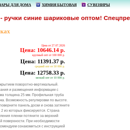
ВАРЫ ДЛЯ ДОМА
ХИМИЯ БЫТОВАЯ
СУВЕНИРЫ
ручки синие шариковые оптом! Спецпредло
иках
Цена от 27.07.2026
Цена: 10646.14 р.
крупный опт от 100 000 р.
Цена: 11391.37 р.
средний опт от 50 000 р.
Цена: 12758.33 р.
мелкий опт от 10 000 р.
крытием поворотно-вертикальный.
ирания и размещения информации с
ама толщина 25 мм. Профильная труба
ка. Возможность регулировки по высоте.
поверните панель доски и снова затяните
, 2 из которых фиксируются. Страна
даления пленки потяните за верхний
чей поверхности. При необходимости
комендуем ознакомиться с инструкцией