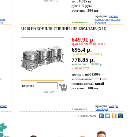
мин опт: 1
вес :
0,005 кг
ррц:
199 руб.
доступно:
304
шт
в рубрике:
прочие
етняя
товары для красоты и
в наличии
жда
здоровья
31018 НАБОР ДЛЯ СПЕЦИЙ 4ПР 120МЛ.MB (Х24)
649.91 р.
крупный опт от 100 000 р.
695.4 р.
средний опт от 50 000 р.
778.85 р.
мелкий опт от 10 000 р.
от 06.08.2026
артикул:
mb015909
т
минимальный опт:
1 шт
производитель:
китай
купить:
доступно:
100
шт
мин опт: 1
онные
в рубрике:
наборы
в наличии
для специй
Поделиться