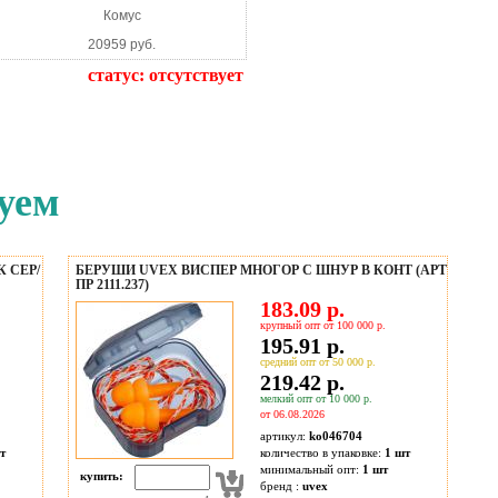
Комус
20959 руб.
статус:
отсутствует
уем
 СЕР/
БЕРУШИ UVEX ВИСПЕР МНОГОР С ШНУР В КОНТ (АРТ
ПР 2111.237)
183.09 р.
крупный опт от 100 000 р.
195.91 р.
средний опт от 50 000 р.
219.42 р.
мелкий опт от 10 000 р.
от 06.08.2026
артикул:
ko046704
т
количество в упаковке:
1 шт
минимальный опт:
1 шт
купить:
бренд :
uvex