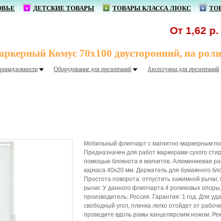
ОВЬЕ
ДЕТСКИЕ ТОВАРЫ
ТОВАРЫ КЛАССА ЛЮКС
ТО
От 1,62 р. - 
ркерный Комус 70х100 двусторонний, на рол
ринадлежности
Оборудование для презентаций
Аксессуары для презентаций
Мобильный флипчарт с магнитно-маркерным по
Предназначен для работ маркерами сухого ст
помощью блокнота и магнитов. Алюминиевая р
каркаса 40x20 мм. Держатель для бумажного бло
Простота поворота: отпустить зажимной рычаг, 
рычаг. У данного флипчарта 4 роликовых опоры
производитель: Россия. Гарантия: 1 год. Для у
свободный угол, пленка легко отойдет от рабо
проведите вдоль рамы канцелярским ножом. Ре