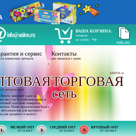
ВАША КОРЗИНА:
info@anitos.ru
товаров:
на сумму:
0 р.
прайс лист
рантия и сервис
Контакты
еса сервисных центров
как связаться с нами
ANITOS.ru
ПТОВАЯ
ТОРГОВАЯ
сеть
ость которую дарят
Энитос занимает одно из
х мест на Российском рынке в
оптовой торговли товаров и
акупок. Наши предложения будут
 актуальны как для крупного
ак для среднего и малого.
МЕЛКИЙ ОПТ
СРЕДНИЙ ОПТ
КРУПНЫЙ ОПТ
ОТ 10 000 Р
ОТ 50 000 Р
ОТ 100 000 Р