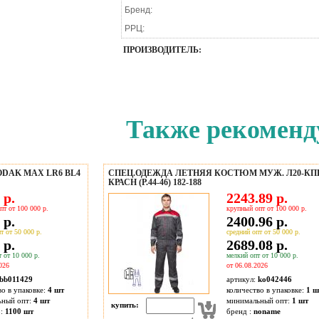
Бренд:
РРЦ:
ПРОИЗВОДИТЕЛЬ:
Также рекоменд
DAK MAX LR6 BL4
СПЕЦ.ОДЕЖДА ЛЕТНЯЯ КОСТЮМ МУЖ. Л20-КПК
КРАСН (Р.44-46) 182-188
 р.
2243.89 р.
пт от 100 000 р.
крупный опт от 100 000 р.
 р.
2400.96 р.
т от 50 000 р.
средний опт от 50 000 р.
 р.
2689.08 р.
 от 10 000 р.
мелкий опт от 10 000 р.
026
от 06.08.2026
bb011429
артикул:
ko042446
во в упаковке:
4 шт
количество в упаковке:
1 ш
ьный опт:
4 шт
минимальный опт:
1 шт
купить:
о:
1100
шт
бренд :
noname