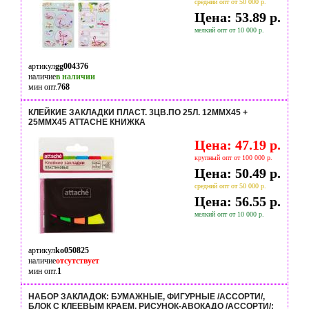
средний опт от 50 000 р.
Цена: 53.89 р.
мелкий опт от 10 000 р.
артикул
gg004376
наличие
в наличии
мин опт.
768
КЛЕЙКИЕ ЗАКЛАДКИ ПЛАСТ. 3ЦВ.ПО 25Л. 12ММХ45 +
25ММХ45 ATTACHE КНИЖКА
Цена: 47.19 р.
крупный опт от 100 000 р.
Цена: 50.49 р.
средний опт от 50 000 р.
Цена: 56.55 р.
мелкий опт от 10 000 р.
артикул
ko050825
наличие
отсутствует
мин опт.
1
НАБОР ЗАКЛАДОК: БУМАЖНЫЕ, ФИГУРНЫЕ /АССОРТИ/,
БЛОК С КЛЕЕВЫМ КРАЕМ, РИСУНОК-АВОКАДО /АССОРТИ/;