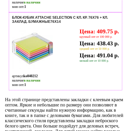
наличие
в наличии
мин опт.
1
БЛОК-КУБИК ATTACHE SELECTION С КЛ. КР. 76Х76 + КЛ.
ЗАКЛАД. БУМАЖНЫЕ76Х14
Цена: 409.75 р.
крупный опт от 100 000 р.
Цена: 438.43 р.
средний опт от 50 000 р.
Цена: 491.04 р.
мелкий опт от 10 000 р.
артикул
ko040212
наличие
в наличии
мин опт.
1
На этой странице представлены закладки с клеевым краем
оптом. Яркие и небольшие по размеру они позволяют в
считанные секунды найти нужную информацию, как в
книге, так и в папке с деловыми бумагами. Для любителей
классического стиля представлены закладки неброского
белого цвета. Они больше подойдут для деловых встреч,