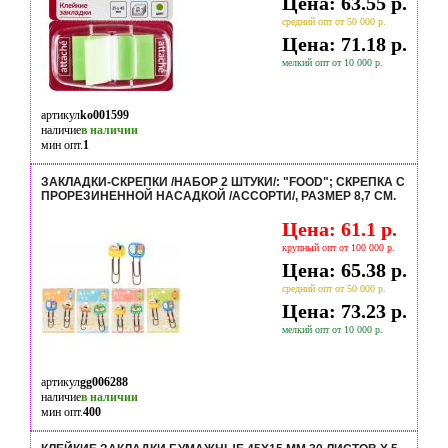
Цена: 63.55 р.
средний опт от 50 000 р.
Цена: 71.18 р.
мелкий опт от 10 000 р.
артикул
ko001599
наличие
в наличии
мин опт.
1
ЗАКЛАДКИ-СКРЕПКИ /НАБОР 2 ШТУКИ/: "FOOD"; СКРЕПКА С
ПРОРЕЗИНЕННОЙ НАСАДКОЙ /АССОРТИ/, РАЗМЕР 8,7 СМ.
Цена: 61.1 р.
крупный опт от 100 000 р.
Цена: 65.38 р.
средний опт от 50 000 р.
Цена: 73.23 р.
мелкий опт от 10 000 р.
артикул
gg006288
наличие
в наличии
мин опт.
400