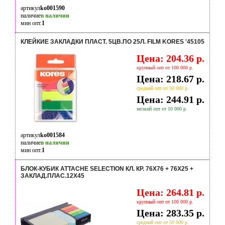
артикул
ko001590
наличие
в наличии
мин опт.
1
КЛЕЙКИЕ ЗАКЛАДКИ ПЛАСТ. 5ЦВ.ПО 25Л. FILM KORES '45105
Цена: 204.36 р.
крупный опт от 100 000 р.
Цена: 218.67 р.
средний опт от 50 000 р.
Цена: 244.91 р.
мелкий опт от 10 000 р.
артикул
ko001584
наличие
в наличии
мин опт.
1
БЛОК-КУБИК ATTACHE SELECTION КЛ. КР. 76Х76 + 76Х25 +
ЗАКЛАД.ПЛАС.12Х45
Цена: 264.81 р.
крупный опт от 100 000 р.
Цена: 283.35 р.
средний опт от 50 000 р.