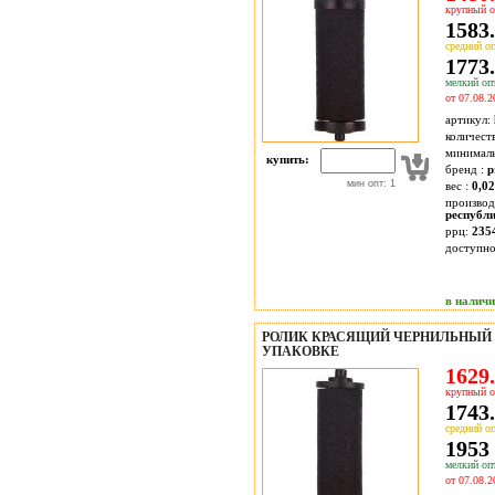
крупный о
1583.
средний оп
1773.
мелкий опт
от 07.08.2
артикул:
количест
минимал
купить:
бренд :
p
мин опт: 1
вес :
0,02
производ
республ
ррц:
235
доступн
в налич
РОЛИК КРАСЯЩИЙ ЧЕРНИЛЬНЫЙ Д
УПАКОВКЕ
1629.
крупный о
1743.
средний оп
1953 
мелкий опт
от 07.08.2