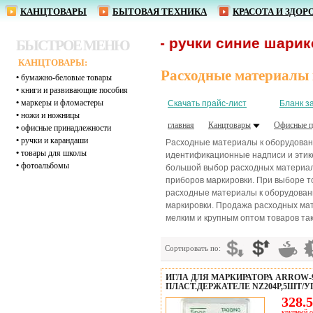
КАНЦТОВАРЫ
БЫТОВАЯ ТЕХНИКА
КРАСОТА И ЗДОР
От 1,62 р. - ручки синие шариковые 
БЫСТРОЕ МЕНЮ
КАНЦТОВАРЫ:
Расходные материалы 
•
бумажно-беловые товары
•
книги и развивающие пособия
•
маркеры и фломастеры
Скачать прайс-лист
Бланк з
•
ножи и ножницы
главная
Канцтовары
Офисные п
•
офисные принадлежности
•
ручки и карандаши
Расходные материалы к оборудовани
•
товары для школы
идентификационные надписи и этике
•
фотоальбомы
большой выбор расходных материало
приборов маркировки. При выборе т
расходные материалы к оборудован
маркировки. Продажа расходных мат
мелким и крупным оптом товаров та
Сортировать по:
ИГЛА ДЛЯ МАРКИРАТОРА ARROW-9S
ПЛАСТ.ДЕРЖАТЕЛЕ NZ204P,5ШТ/У
328.5
крупный о