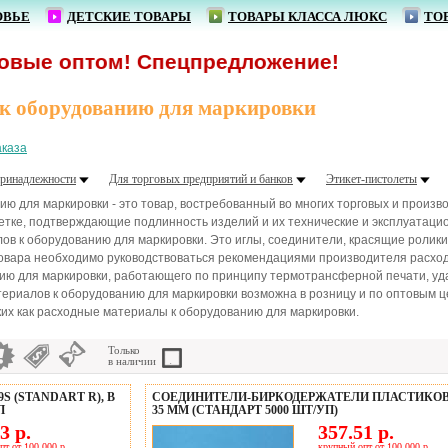
ОВЬЕ
ДЕТСКИЕ ТОВАРЫ
ТОВАРЫ КЛАССА ЛЮКС
ТО
оптом! Спецпредложение!
к оборудованию для маркировки
аказа
ринадлежности
Для торговых предприятий и банков
Этикет-пистолеты
ю для маркировки - это товар, востребованный во многих торговых и произв
тке, подтверждающие подлинность изделий и их технические и эксплуатацио
в к оборудованию для маркировки. Это иглы, соединители, красящие ролики
овара необходимо руководствоваться рекомендациями производителя расход
ию для маркировки, работающего по принципу термотрансферной печати, уд
ериалов к оборудованию для маркировки возможна в розницу и по оптовым 
ких как расходные материалы к оборудованию для маркировки.
Только
в наличии
 (STANDART R), В
СОЕДИНИТЕЛИ-БИРКОДЕРЖАТЕЛИ ПЛАСТИКО
П
35 ММ (СТАНДАРТ 5000 ШТ/УП)
3 р.
357.51 р.
пт от 100 000 р.
крупный опт от 100 000 р.