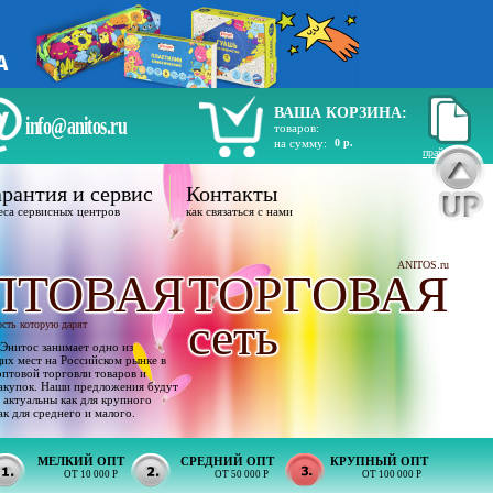
ВАША КОРЗИНА:
info@anitos.ru
товаров:
на сумму:
0 р.
прайс лист
рантия и сервис
Контакты
еса сервисных центров
как связаться с нами
ANITOS.ru
ПТОВАЯ
ТОРГОВАЯ
сеть
ость которую дарят
Энитос занимает одно из
х мест на Российском рынке в
оптовой торговли товаров и
акупок. Наши предложения будут
 актуальны как для крупного
ак для среднего и малого.
МЕЛКИЙ ОПТ
СРЕДНИЙ ОПТ
КРУПНЫЙ ОПТ
ОТ 10 000 Р
ОТ 50 000 Р
ОТ 100 000 Р