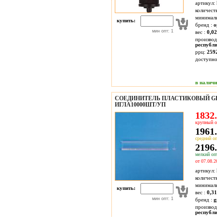
артикул:
количест
минимал
купить:
бренд :
o
мин опт: 1
вес :
0,02
производ
республ
ррц:
259
доступн
в налич
СОЕДИНИТЕЛЬ ПЛАСТИКОВЫЙ GP
ИГЛА10000ШТ/УП
1832.
крупный о
1961.
средний оп
2196.
мелкий опт
от 07.08.2
артикул:
количест
минимал
купить:
вес :
0,31
мин опт: 1
бренд :
g
производ
республ