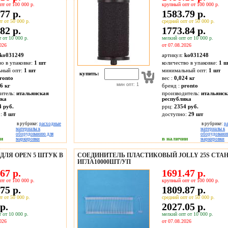
пт от 100 000 р.
крупный опт от 100 000 р.
77 р.
1583.79 р.
т от 50 000 р.
средний опт от 50 000 р.
82 р.
1773.84 р.
 от 10 000 р.
мелкий опт от 10 000 р.
026
от 07.08.2026
ko031249
артикул:
ko031248
во в упаковке:
1 шт
количество в упаковке:
1 ш
ьный опт:
1 шт
минимальный опт:
1 шт
купить:
ronto
вес :
0,024 кг
мин опт: 1
6 кг
бренд :
pronto
итель:
итальянская
производитель:
итальянск
ика
республика
4 руб.
ррц:
2354 руб.
о:
8
шт
доступно:
29
шт
в рубрике:
расходные
в рубрике:
р
материалы к
материалы к
оборудованию для
оборудовани
ии
в наличии
маркировки
маркировки
ЛЯ OPEN 5 ШТУК В
СОЕДИНИТЕЛЬ ПЛАСТИКОВЫЙ JOLLY 25S СТА
ИГЛА10000ШТ/УП
67 р.
1691.47 р.
пт от 100 000 р.
крупный опт от 100 000 р.
75 р.
1809.87 р.
т от 50 000 р.
средний опт от 50 000 р.
р.
2027.05 р.
 от 10 000 р.
мелкий опт от 10 000 р.
026
от 07.08.2026