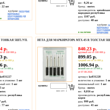
купить:
руб.
вес :
0,26 кг
мин опт: 1
о:
22
шт
бренд :
motex
производитель:
китайская
в рубрике:
расходные
народная республика
материалы к
оборудованию для
ррц:
1107 руб.
ии
маркировки
доступно:
48
шт
в рубрике:
р
материалы к
оборудовани
в наличии
маркировки
 ТОНКАЯ 5ШТ./УП.
ИГЛА ДЛЯ МАРКИРАТОРА MTX-05 R ТОЛСТАЯ 5ШТ
4 р.
840.23 р.
пт от 100 000 р.
крупный опт от 100 000 р.
3 р.
899.05 р.
т от 50 000 р.
средний опт от 50 000 р.
6 р.
1006.94 р.
 от 10 000 р.
мелкий опт от 10 000 р.
026
от 07.08.2026
ko031227
артикул:
ko031228
во в упаковке:
1 шт
количество в упаковке:
1 ш
ьный опт:
1 шт
минимальный опт:
1 шт
купить:
5 кг
бренд :
motex
мин опт: 1
otex
вес :
0,016 кг
итель:
республика
производитель:
республик
корея
7 руб.
ррц:
999 руб.
о:
77
шт
доступно:
41
шт
в рубрике:
расходные
в рубрике:
р