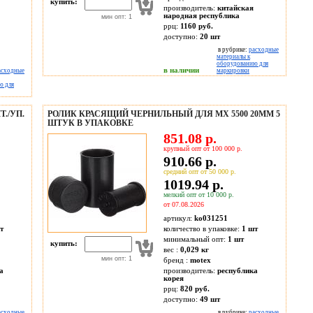
купить:
производитель:
китайская
народная республика
мин опт: 1
ррц:
1160 руб.
доступно:
20
шт
в рубрике:
расходные
материалы к
оборудованию для
в наличии
асходные
маркировки
ю для
./УП.
РОЛИК КРАСЯЩИЙ ЧЕРНИЛЬНЫЙ ДЛЯ MX 5500 20ММ 5
ШТУК В УПАКОВКЕ
851.08 р.
крупный опт от 100 000 р.
910.66 р.
средний опт от 50 000 р.
1019.94 р.
мелкий опт от 10 000 р.
от 07.08.2026
артикул:
ko031251
т
количество в упаковке:
1 шт
минимальный опт:
1 шт
купить:
вес :
0,029 кг
мин опт: 1
бренд :
motex
а
производитель:
республика
корея
ррц:
820 руб.
доступно:
49
шт
асходные
в рубрике:
расходные