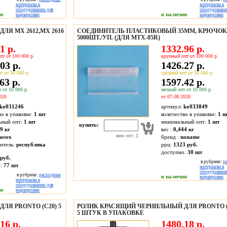
материалы к
материалы к
оборудованию для
оборудовани
ии
в наличии
маркировки
маркировки
Я MX 2612,MX 2616
СОЕДИНИТЕЛЬ ПЛАСТИКОВЫЙ 35ММ, КРЮЧОК
5000ШТ./УП. (ДЛЯ МТХ-05R)
1 р.
1332.96 р.
пт от 100 000 р.
крупный опт от 100 000 р.
03 р.
1426.27 р.
т от 50 000 р.
средний опт от 50 000 р.
63 р.
1597.42 р.
 от 10 000 р.
мелкий опт от 10 000 р.
026
от 07.08.2026
ko031246
артикул:
ko033849
во в упаковке:
1 шт
количество в упаковке:
1 ш
ьный опт:
1 шт
минимальный опт:
1 шт
купить:
9 кг
вес :
0,444 кг
мин опт: 1
otex
бренд :
noname
итель:
республика
ррц:
1323 руб.
доступно:
30
шт
руб.
в рубрике:
р
о:
77
шт
материалы к
оборудовани
в рубрике:
расходные
в наличии
маркировки
материалы к
оборудованию для
ии
маркировки
ЛЯ PRONTO (C20) 5
РОЛИК КРАСЯЩИЙ ЧЕРНИЛЬНЫЙ ДЛЯ PRONTO (
5 ШТУК В УПАКОВКЕ
16 р.
1480.18 р.