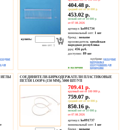
404.48 р.
средний опт от 50 000 р.
453.02 р.
мелкий опт от 10 000 р.
от 07.08.2026
артикул:
ko091734
минимальный опт:
1 шт
бренд :
noname
купить:
производитель:
китайская
народная республика
мин опт: 1
ррц:
456 руб.
доступно:
89
шт
асходные
в рубрике:
расходные
материалы к
ю для
оборудованию для
в наличии
маркировки
 ИГЛЫ
СОЕДИНИТЕЛИ-БИРКОДЕРЖАТЕЛИ ПЛАСТИКОВЫЕ
ПЕТЛЯ LOOP 6 (150 ММ), 5000 ШТ/УП
709.41 р.
крупный опт от 100 000 р.
759.07 р.
средний опт от 50 000 р.
850.16 р.
мелкий опт от 10 000 р.
от 07.08.2026
артикул:
ko091737
т
минимальный опт:
1 шт
бренд :
noname