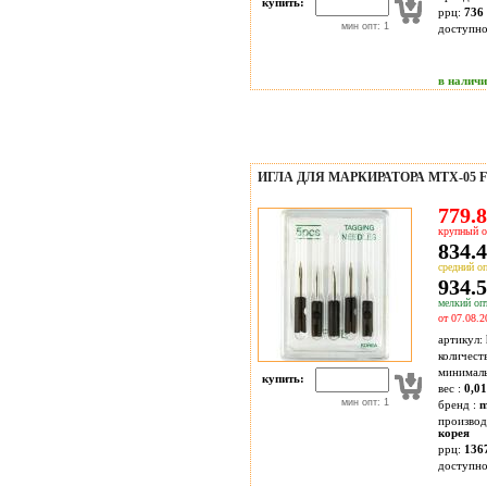
купить:
ррц:
736 
мин опт: 1
доступн
в налич
ИГЛА ДЛЯ МАРКИРАТОРА MTX-05 F
779.8
крупный о
834.4
средний оп
934.5
мелкий опт
от 07.08.2
артикул:
количест
минимал
купить:
вес :
0,01
мин опт: 1
бренд :
m
производ
корея
ррц:
136
доступн