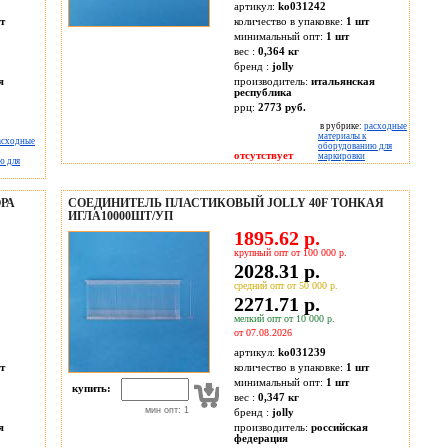
артикул:
ko031242
т
количество в упаковке:
1 шт
минимальный опт:
1 шт
вес :
0,364 кг
бренд :
jolly
я
производитель:
итальянская
республика
ррц:
2773 руб.
в рубрике:
расходные
материалы к
асходные
оборудованию для
отсутствует
маркировки
ю для
РА
СОЕДИНИТЕЛЬ ПЛАСТИКОВЫЙ JOLLY 40F ТОНКАЯ
ИГЛА10000ШТ/УП
1895.62 р.
крупный опт от 100 000 р.
2028.31 р.
средний опт от 50 000 р.
2271.71 р.
мелкий опт от 10 000 р.
от 07.08.2026
артикул:
ko031239
т
количество в упаковке:
1 шт
минимальный опт:
1 шт
купить:
вес :
0,347 кг
мин опт: 1
бренд :
jolly
я
производитель:
российская
федерация