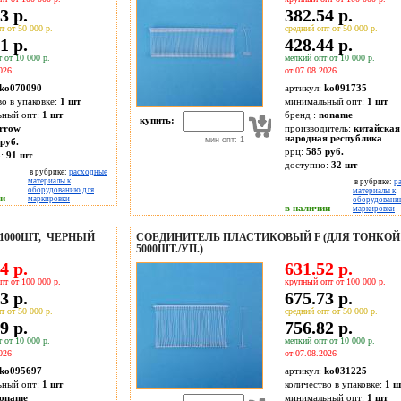
3 р.
382.54 р.
т от 50 000 р.
средний опт от 50 000 р.
1 р.
428.44 р.
 от 10 000 р.
мелкий опт от 10 000 р.
026
от 07.08.2026
ko070090
артикул:
ko091735
во в упаковке:
1 шт
минимальный опт:
1 шт
ьный опт:
1 шт
бренд :
noname
купить:
rrow
производитель:
китайская
народная республика
мин опт: 1
руб.
ррц:
585 руб.
о:
91
шт
доступно:
32
шт
в рубрике:
расходные
материалы к
в рубрике:
р
оборудованию для
материалы к
ии
маркировки
оборудовани
в наличии
маркировки
1000ШТ, ЧЕРНЫЙ
СОЕДИНИТЕЛЬ ПЛАСТИКОВЫЙ F (ДЛЯ ТОНКОЙ
5000ШТ./УП.)
4 р.
631.52 р.
пт от 100 000 р.
крупный опт от 100 000 р.
3 р.
675.73 р.
т от 50 000 р.
средний опт от 50 000 р.
9 р.
756.82 р.
 от 10 000 р.
мелкий опт от 10 000 р.
026
от 07.08.2026
ko095697
артикул:
ko031225
ьный опт:
1 шт
количество в упаковке:
1 ш
oname
минимальный опт:
1 шт