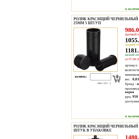
в налич
РОЛИК КРАСЯЩИЙ ЧЕРНИЛЬНЫЙ ДЛ
25ММ 5 ШТ/УП
986.0
крупный о
1055.
средний оп
1181.
мелкий опт
от 07.08.2
артикул:
количест
минимал
купить:
вес :
0,03
мин опт: 1
бренд :
m
производ
корея
ррц:
950 
доступн
в налич
РОЛИК КРАСЯЩИЙ ЧЕРНИЛЬНЫЙ Д
ШТУК В УПАКОВКЕ
1480.