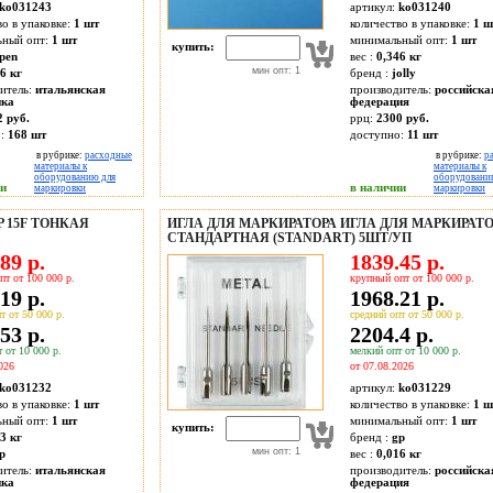
ko031243
артикул:
ko031240
во в упаковке:
1 шт
количество в упаковке:
1 ш
ьный опт:
1 шт
минимальный опт:
1 шт
купить:
pen
вес :
0,346 кг
мин опт: 1
6 кг
бренд :
jolly
итель:
итальянская
производитель:
российска
ика
федерация
2 руб.
ррц:
2300 руб.
о:
168
шт
доступно:
11
шт
в рубрике:
расходные
в рубрике:
р
материалы к
материалы к
оборудованию для
оборудовани
ии
в наличии
маркировки
маркировки
 15F ТОНКАЯ
ИГЛА ДЛЯ МАРКИРАТОРА ИГЛА ДЛЯ МАРКИРАТО
СТАНДАРТНАЯ (STANDART) 5ШТ/УП
89 р.
1839.45 р.
пт от 100 000 р.
крупный опт от 100 000 р.
19 р.
1968.21 р.
т от 50 000 р.
средний опт от 50 000 р.
53 р.
2204.4 р.
 от 10 000 р.
мелкий опт от 10 000 р.
026
от 07.08.2026
ko031232
артикул:
ko031229
во в упаковке:
1 шт
количество в упаковке:
1 ш
ьный опт:
1 шт
минимальный опт:
1 шт
купить:
3 кг
бренд :
gp
мин опт: 1
p
вес :
0,016 кг
итель:
итальянская
производитель:
российска
ика
федерация