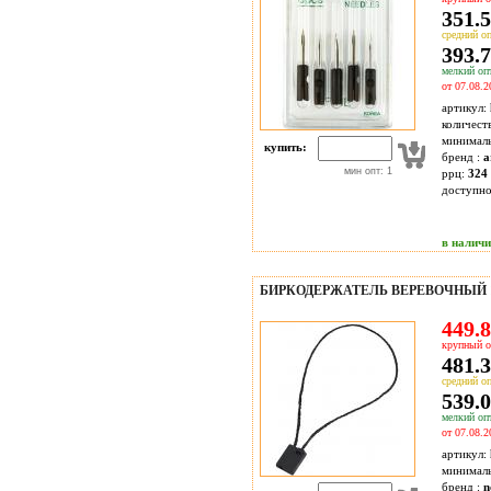
351.5
средний оп
393.7
мелкий опт
от 07.08.2
артикул:
количест
минимал
купить:
бренд :
a
мин опт: 1
ррц:
324 
доступн
в налич
БИРКОДЕРЖАТЕЛЬ ВЕРЕВОЧНЫЙ 
449.8
крупный о
481.3
средний оп
539.0
мелкий опт
от 07.08.2
артикул:
минимал
бренд :
n