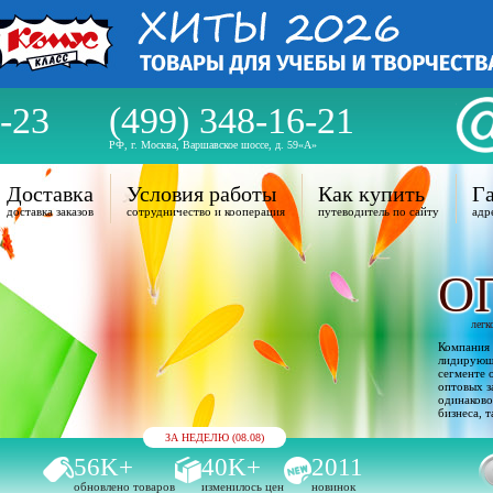
-23
(499) 348-16-21
РФ, г. Москва, Варшавское шоссе, д. 59«А»
Доставка
Условия работы
Как купить
Га
доставка заказов
сотрудничество и кооперация
путеводитель по сайту
адр
О
легк
Компания 
лидирующи
сегменте 
оптовых з
одинаково
бизнеса, т
ЗА НЕДЕЛЮ (08.08)
56K+
40K+
2011
обновлено товаров
изменилось цен
новинок