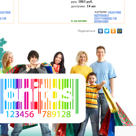
ррц:
1863 руб.
доступно:
14
шт
асходные
в рубрике:
расходные
материалы к
ю для
оборудованию для
в наличии
маркировки
Поделиться