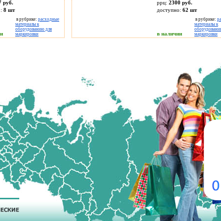
7 руб.
ррц:
2300 руб.
о:
8
шт
доступно:
62
шт
в рубрике:
расходные
в рубрике:
р
материалы к
материалы к
оборудованию для
оборудовани
ии
в наличии
маркировки
маркировки