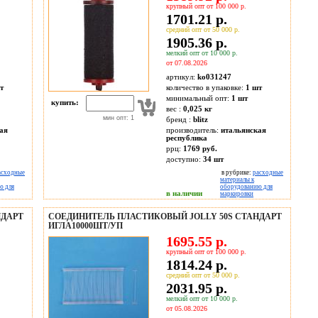
крупный опт от 100 000 р.
1701.21 р.
средний опт от 50 000 р.
1905.36 р.
мелкий опт от 10 000 р.
от 07.08.2026
артикул:
ko031247
т
количество в упаковке:
1 шт
минимальный опт:
1 шт
купить:
вес :
0,025 кг
мин опт: 1
бренд :
blitz
ая
производитель:
итальянская
республика
ррц:
1769 руб.
доступно:
34
шт
асходные
в рубрике:
расходные
материалы к
ю для
оборудованию для
в наличии
маркировки
НДАРТ
СОЕДИНИТЕЛЬ ПЛАСТИКОВЫЙ JOLLY 50S СТАНДАРТ
ИГЛА10000ШТ/УП
1695.55 р.
крупный опт от 100 000 р.
1814.24 р.
средний опт от 50 000 р.
2031.95 р.
мелкий опт от 10 000 р.
от 05.08.2026