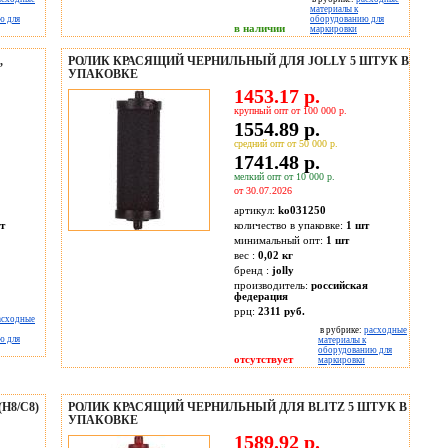
материалы к
ю для
оборудованию для
в наличии
маркировки
,
РОЛИК КРАСЯЩИЙ ЧЕРНИЛЬНЫЙ ДЛЯ JOLLY 5 ШТУК В
УПАКОВКЕ
1453.17 р.
крупный опт от 100 000 р.
1554.89 р.
средний опт от 50 000 р.
1741.48 р.
мелкий опт от 10 000 р.
от 30.07.2026
артикул:
ko031250
т
количество в упаковке:
1 шт
минимальный опт:
1 шт
вес :
0,02 кг
бренд :
jolly
производитель:
российская
федерация
ррц:
2311 руб.
асходные
в рубрике:
расходные
ю для
материалы к
оборудованию для
отсутствует
маркировки
H8/C8)
РОЛИК КРАСЯЩИЙ ЧЕРНИЛЬНЫЙ ДЛЯ BLITZ 5 ШТУК В
УПАКОВКЕ
1589.92 р.