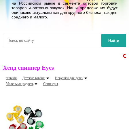
на Российском рынке в сегменте оптовой торговли
товаров и оптовых закупок. Наши предложения будут
одинаково актуальны как для крупного бизнеса, так для
среднего и малого.
Найти
От 
Хенд спиннер Eyes
главная
Детские товары
Игрушки для детей
Маленькая радость
Спиннеры