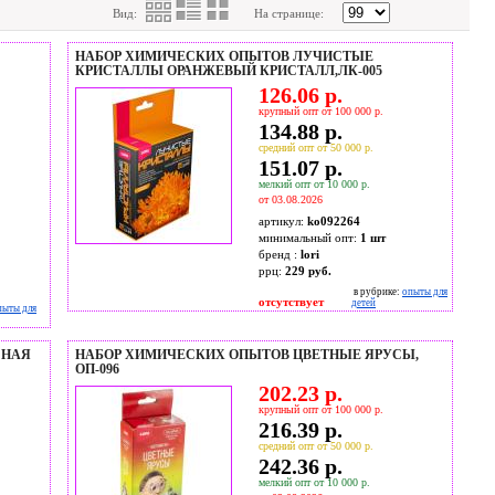
Вид:
На странице:
НАБОР ХИМИЧЕСКИХ ОПЫТОВ ЛУЧИСТЫЕ
КРИСТАЛЛЫ ОРАНЖЕВЫЙ КРИСТАЛЛ,ЛК-005
126.06 р.
крупный опт от 100 000 р.
134.88 р.
средний опт от 50 000 р.
151.07 р.
мелкий опт от 10 000 р.
от 03.08.2026
артикул:
ko092264
минимальный опт:
1 шт
бренд :
lori
ррц:
229 руб.
в рубрике:
опыты для
отсутствует
детей
пыты для
СНАЯ
НАБОР ХИМИЧЕСКИХ ОПЫТОВ ЦВЕТНЫЕ ЯРУСЫ,
ОП-096
202.23 р.
крупный опт от 100 000 р.
216.39 р.
средний опт от 50 000 р.
242.36 р.
мелкий опт от 10 000 р.