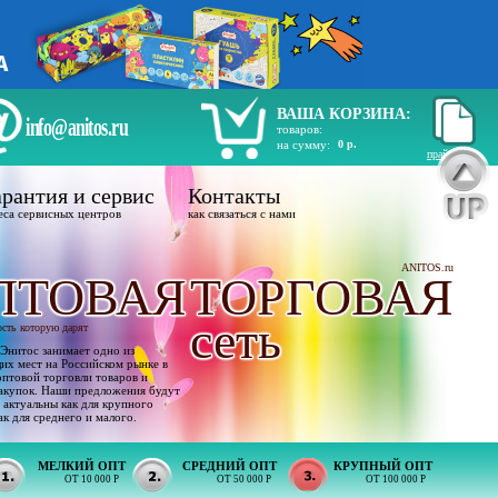
ВАША КОРЗИНА:
info@anitos.ru
товаров:
на сумму:
0 р.
прайс лист
рантия и сервис
Контакты
еса сервисных центров
как связаться с нами
ANITOS.ru
ПТОВАЯ
ТОРГОВАЯ
сеть
ость которую дарят
Энитос занимает одно из
х мест на Российском рынке в
оптовой торговли товаров и
акупок. Наши предложения будут
 актуальны как для крупного
ак для среднего и малого.
МЕЛКИЙ ОПТ
СРЕДНИЙ ОПТ
КРУПНЫЙ ОПТ
ОТ 10 000 Р
ОТ 50 000 Р
ОТ 100 000 Р