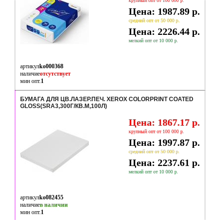
крупный опт от 100 000 р.
Цена: 1987.89 р.
средний опт от 50 000 р.
Цена: 2226.44 р.
мелкий опт от 10 000 р.
артикул
ko000368
наличие
отсутствует
мин опт.
1
БУМАГА ДЛЯ ЦВ.ЛАЗЕР.ПЕЧ. XEROX COLORPRINT COATED
GLOSS(SRA3,300Г/КВ.М,100Л)
Цена: 1867.17 р.
крупный опт от 100 000 р.
Цена: 1997.87 р.
средний опт от 50 000 р.
Цена: 2237.61 р.
мелкий опт от 10 000 р.
артикул
ko082455
наличие
в наличии
мин опт.
1