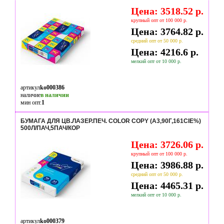
Цена: 3518.52 р.
крупный опт от 100 000 р.
Цена: 3764.82 р.
средний опт от 50 000 р.
Цена: 4216.6 р.
мелкий опт от 10 000 р.
артикул
ko000386
наличие
в наличии
мин опт.
1
БУМАГА ДЛЯ ЦВ.ЛАЗЕР.ПЕЧ. COLOR COPY (А3,90Г,161CIE%)
500Л/ПАЧ,5ПАЧ/КОР
Цена: 3726.06 р.
крупный опт от 100 000 р.
Цена: 3986.88 р.
средний опт от 50 000 р.
Цена: 4465.31 р.
мелкий опт от 10 000 р.
артикул
ko000379