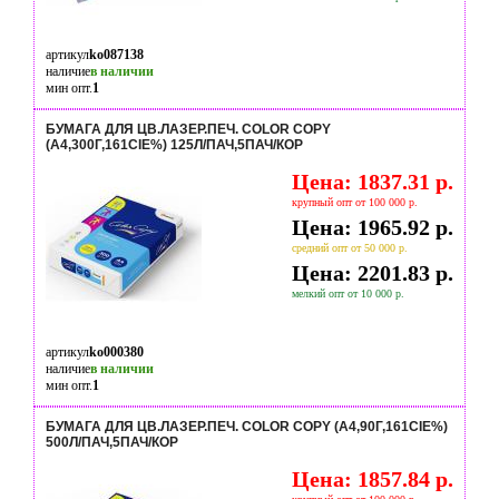
артикул
ko087138
наличие
в наличии
мин опт.
1
БУМАГА ДЛЯ ЦВ.ЛАЗЕР.ПЕЧ. COLOR COPY
(А4,300Г,161CIE%) 125Л/ПАЧ,5ПАЧ/КОР
Цена: 1837.31 р.
крупный опт от 100 000 р.
Цена: 1965.92 р.
средний опт от 50 000 р.
Цена: 2201.83 р.
мелкий опт от 10 000 р.
артикул
ko000380
наличие
в наличии
мин опт.
1
БУМАГА ДЛЯ ЦВ.ЛАЗЕР.ПЕЧ. COLOR COPY (А4,90Г,161CIE%)
500Л/ПАЧ,5ПАЧ/КОР
Цена: 1857.84 р.