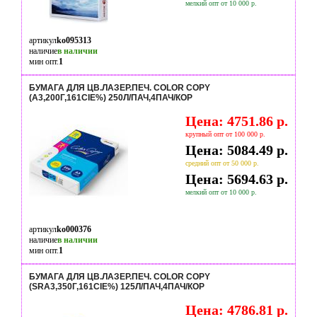
мелкий опт от 10 000 р.
артикул
ko095313
наличие
в наличии
мин опт.
1
БУМАГА ДЛЯ ЦВ.ЛАЗЕР.ПЕЧ. COLOR COPY
(А3,200Г,161CIE%) 250Л/ПАЧ,4ПАЧ/КОР
Цена: 4751.86 р.
крупный опт от 100 000 р.
Цена: 5084.49 р.
средний опт от 50 000 р.
Цена: 5694.63 р.
мелкий опт от 10 000 р.
артикул
ko000376
наличие
в наличии
мин опт.
1
БУМАГА ДЛЯ ЦВ.ЛАЗЕР.ПЕЧ. COLOR COPY
(SRA3,350Г,161CIE%) 125Л/ПАЧ,4ПАЧ/КОР
Цена: 4786.81 р.