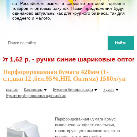
на Российском рынке в сегменте оптовой торговли
товаров и оптовых закупок. Наши предложения будут
одинаково актуальны как для крупного бизнеса, так для
среднего и малого.
Найти
т 1,62 р. - ручки синие шариковые оптом
Перфорированная бумага 420мм (1-
сл.,шаг12 ,бел.95%,НП, Оптима) 1500л/уп
главная
Канцтовары
Бумажно-беловые товары
Бумага
Бумага перфорированная однослойная
Перфорированная бумага Комус
выполнена их офсетного сырья,
гарантирующего высокое качество
продольных отверстий и