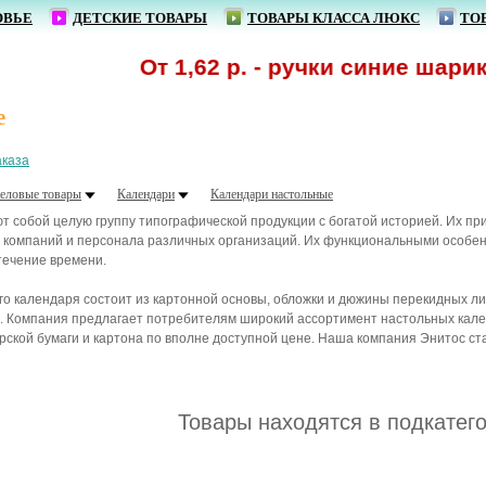
ОВЬЕ
ДЕТСКИЕ ТОВАРЫ
ТОВАРЫ КЛАССА ЛЮКС
ТО
От 1,62 р. - ручки синие шарико
е
аказа
еловые товары
Календари
Календари настольные
 собой целую группу типографической продукции с богатой историей. Их п
ей компаний и персонала различных организаций. Их функциональными особ
течение времени.
го календаря состоит из картонной основы, обложки и дюжины перекидных ли
. Компания предлагает потребителям широкий ассортимент настольных кален
ской бумаги и картона по вполне доступной цене. Наша компания Энитос ст
Товары находятся в подкатег