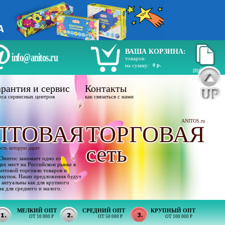
ВАША КОРЗИНА:
info@anitos.ru
товаров:
на сумму:
0 р.
прайс лист
рантия и сервис
Контакты
еса сервисных центров
как связаться с нами
ANITOS.ru
ПТОВАЯ
ТОРГОВАЯ
сеть
ость которую дарят
Энитос занимает одно из
х мест на Российском рынке в
оптовой торговли товаров и
акупок. Наши предложения будут
 актуальны как для крупного
ак для среднего и малого.
МЕЛКИЙ ОПТ
СРЕДНИЙ ОПТ
КРУПНЫЙ ОПТ
ОТ 10 000 Р
ОТ 50 000 Р
ОТ 100 000 Р