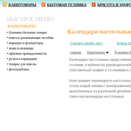
КАНЦТОВАРЫ
БЫТОВАЯ ТЕХНИКА
КРАСОТА И ЗДОР
БЫСТРОЕ МЕНЮ
КАНЦТОВАРЫ:
Календари настольны
•
бумажно-беловые товары
•
книги и развивающие пособия
•
маркеры и фломастеры
Скачать прайс-лист
Бланк з
•
ножи и ножницы
главная
Канцтовары
Бумажно-б
•
офисные принадлежности
•
ручки и карандаши
Календари настольные представляют
•
товары для школы
столами, в кабинетах руководител
•
фотоальбомы
собственный график и отслеживать 
Конструкция перекидного настольно
стола новый элемент (изображение)
выполненных из различной дизайнер
таких как календари настольные.