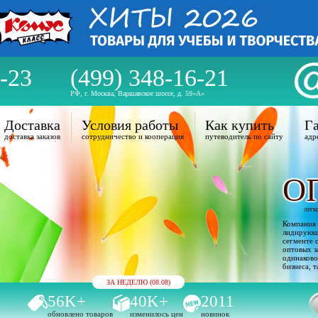
-23
(499) 348-16-21
РФ, г. Москва, Варшавское шоссе, д. 59«А»
Доставка
Условия работы
Как купить
Га
доставка заказов
сотрудничество и кооперация
путеводитель по сайту
адр
О
легк
Компания 
лидирующи
сегменте 
оптовых з
одинаково
бизнеса, т
ЗА НЕДЕЛЮ (08.08)
56K+
40K+
2011
обновлено товаров
изменилось цен
новинок