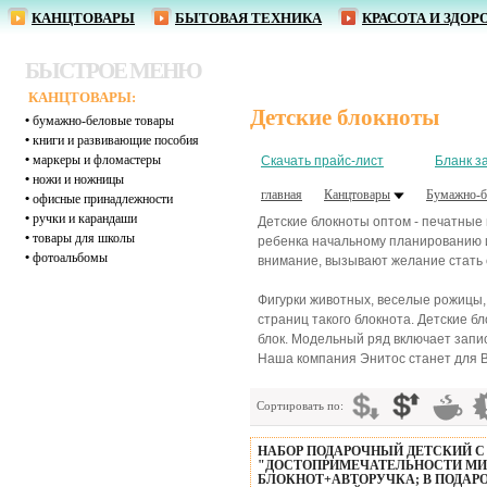
КАНЦТОВАРЫ
БЫТОВАЯ ТЕХНИКА
КРАСОТА И ЗДОР
БЫСТРОЕ МЕНЮ
КАНЦТОВАРЫ:
Детские блокноты
•
бумажно-беловые товары
•
книги и развивающие пособия
•
маркеры и фломастеры
Скачать прайс-лист
Бланк з
•
ножи и ножницы
главная
Канцтовары
Бумажно-б
•
офисные принадлежности
•
ручки и карандаши
Детские блокноты оптом - печатные
•
товары для школы
ребенка начальному планированию и
•
фотоальбомы
внимание, вызывают желание стать
Фигурки животных, веселые рожицы,
страниц такого блокнота. Детские 
блок. Модельный ряд включает запи
Наша компания Энитос станет для В
Сортировать по:
НАБОР ПОДАРОЧНЫЙ ДЕТСКИЙ С
"ДОСТОПРИМЕЧАТЕЛЬНОСТИ МИ
БЛОКНОТ+АВТОРУЧКА; В ПОДАР