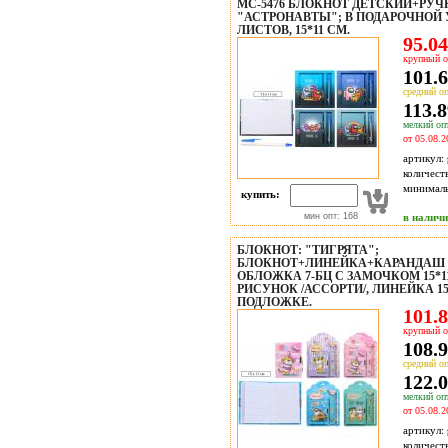
МС-5476 БЛОКНОТ ДЕТСКИЙ+РУ
"АСТРОНАВТЫ"; В ПОДАРОЧНОЙ 
ЛИСТОВ, 15*11 СМ.
95.04
крупный о
101.6
средний оп
113.8
мелкий опт
от 05.08.2
артикул:
количест
минимал
купить:
мин опт: 168
в налич
БЛОКНОТ: "ТИГРЯТА";
БЛОКНОТ+ЛИНЕЙКА+КАРАНДАШ Ч
ОБЛОЖКА 7-БЦ С ЗАМОЧКОМ 15*1
РИСУНОК /АССОРТИ/, ЛИНЕЙКА 1
ПОДЛОЖКЕ.
101.8
крупный о
108.9
средний оп
122.0
мелкий опт
от 05.08.2
артикул:
количест