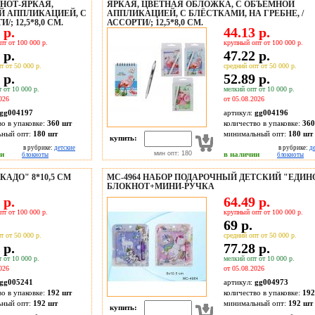
НОТ-ЯРКАЯ,
ЯРКАЯ, ЦВЕТНАЯ ОБЛОЖКА, С ОБЪЁМНОЙ
Й АППЛИКАЦИЕЙ, С
АППЛИКАЦИЕЙ, С БЛЁСТКАМИ, НА ГРЕБНЕ, /
; 12,5*8,0 СМ.
АССОРТИ/; 12,5*8,0 СМ.
 р.
44.13 р.
пт от 100 000 р.
крупный опт от 100 000 р.
 р.
47.22 р.
т от 50 000 р.
средний опт от 50 000 р.
 р.
52.89 р.
 от 10 000 р.
мелкий опт от 10 000 р.
026
от 05.08.2026
gg004197
артикул:
gg004196
во в упаковке:
360 шт
количество в упаковке:
360
ьный опт:
180 шт
минимальный опт:
180 шт
купить:
в рубрике:
детские
в рубрике:
д
ии
мин опт: 180
в наличии
блокноты
блокноты
АДО" 8*10,5 СМ
МС-4964 НАБОР ПОДАРОЧНЫЙ ДЕТСКИЙ "ЕДИН
БЛОКНОТ+МИНИ-РУЧКА
 р.
64.49 р.
пт от 100 000 р.
крупный опт от 100 000 р.
69 р.
т от 50 000 р.
средний опт от 50 000 р.
 р.
77.28 р.
 от 10 000 р.
мелкий опт от 10 000 р.
026
от 05.08.2026
gg005241
артикул:
gg004973
во в упаковке:
192 шт
количество в упаковке:
192
ьный опт:
192 шт
минимальный опт:
192 шт
купить: