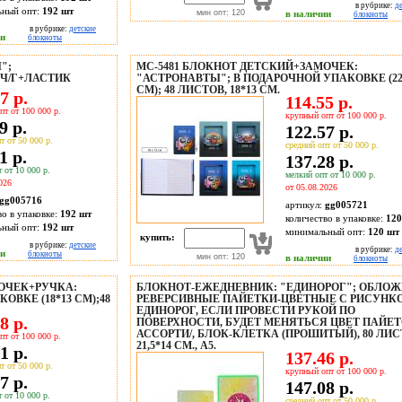
в рубрике:
д
ьный опт:
192 шт
мин опт: 120
в наличии
блокноты
в рубрике:
детские
ии
блокноты
";
МС-5481 БЛОКНОТ ДЕТСКИЙ+ЗАМОЧЕК:
Ч/Г+ЛАСТИК
"АСТРОНАВТЫ"; В ПОДАРОЧНОЙ УПАКОВКЕ (22,
СМ); 48 ЛИСТОВ, 18*13 СМ.
7 р.
114.55 р.
пт от 100 000 р.
крупный опт от 100 000 р.
9 р.
122.57 р.
т от 50 000 р.
средний опт от 50 000 р.
1 р.
137.28 р.
 от 10 000 р.
мелкий опт от 10 000 р.
026
от 05.08.2026
gg005716
артикул:
gg005721
во в упаковке:
192 шт
количество в упаковке:
120
ьный опт:
192 шт
минимальный опт:
120 шт
купить:
в рубрике:
детские
в рубрике:
д
ии
блокноты
мин опт: 120
в наличии
блокноты
МОЧЕК+РУЧКА:
БЛОКНОТ-ЕЖЕДНЕВНИК: "ЕДИНОРОГ"; ОБЛОЖ
ВКЕ (18*13 СМ);48
РЕВЕРСИВНЫЕ ПАЙЕТКИ-ЦВЕТНЫЕ С РИСУНК
ЕДИНОРОГ, ЕСЛИ ПРОВЕСТИ РУКОЙ ПО
8 р.
ПОВЕРХНОСТИ, БУДЕТ МЕНЯТЬСЯ ЦВЕТ ПАЙЕТ
АССОРТИ/, БЛОК-КЛЕТКА (ПРОШИТЫЙ), 80 ЛИС
пт от 100 000 р.
21,5*14 СМ., А5.
1 р.
137.46 р.
т от 50 000 р.
крупный опт от 100 000 р.
7 р.
147.08 р.
 от 10 000 р.
средний опт от 50 000 р.