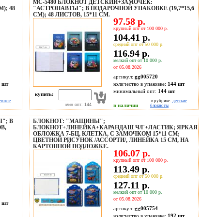
:
МС-5480 БЛОКНОТ ДЕТСКИЙ+ЗАМОЧЕК:
); 48
"АСТРОНАВТЫ"; В ПОДАРОЧНОЙ УПАКОВКЕ (19,7*15,6
СМ); 48 ЛИСТОВ, 15*11 СМ.
97.58 р.
крупный опт от 100 000 р.
104.41 р.
средний опт от 50 000 р.
116.94 р.
мелкий опт от 10 000 р.
от 05.08.2026
артикул:
gg005720
 шт
количество в упаковке:
144 шт
минимальный опт:
144 шт
купить:
етские
в рубрике:
детские
мин опт: 144
в наличии
блокноты
"; В
БЛОКНОТ: "МАШИНЫ";
В,
БЛОКНОТ+ЛИНЕЙКА+КАРАНДАШ Ч/Г+ЛАСТИК; ЯРКАЯ
ОБЛОЖКА 7-БЦ, КЛЕТКА, С ЗАМОЧКОМ 15*11 СМ;
ЦВЕТНОЙ РИСУНОК /АССОРТИ/, ЛИНЕЙКА 15 СМ, НА
КАРТОННОЙ ПОДЛОЖКЕ.
106.07 р.
крупный опт от 100 000 р.
113.49 р.
средний опт от 50 000 р.
127.11 р.
мелкий опт от 10 000 р.
от 05.08.2026
 шт
артикул:
gg005754
количество в упаковке:
192 шт