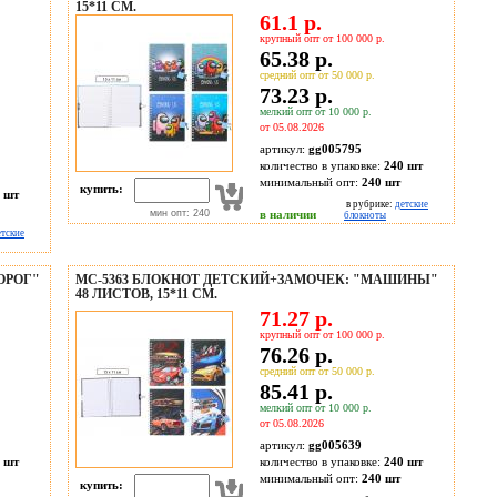
15*11 СМ.
61.1 р.
крупный опт от 100 000 р.
65.38 р.
средний опт от 50 000 р.
73.23 р.
мелкий опт от 10 000 р.
от 05.08.2026
артикул:
gg005795
количество в упаковке:
240 шт
минимальный опт:
240 шт
купить:
 шт
в рубрике:
детские
мин опт: 240
в наличии
блокноты
етские
ОРОГ"
МС-5363 БЛОКНОТ ДЕТСКИЙ+ЗАМОЧЕК: "МАШИНЫ"
48 ЛИСТОВ, 15*11 СМ.
71.27 р.
крупный опт от 100 000 р.
76.26 р.
средний опт от 50 000 р.
85.41 р.
мелкий опт от 10 000 р.
от 05.08.2026
артикул:
gg005639
 шт
количество в упаковке:
240 шт
минимальный опт:
240 шт
купить: