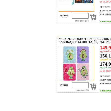
от 05.08.2
артикул:
количест
минимал
купить:
мин опт: 144
в налич
МС-5168 БЛОКНОТ-ЕЖЕДНЕВНИК 
"АВОКАДО" 64 ЛИСТА; 19,5*14 СМ.
145.9
крупный о
156.1
средний оп
174.9
мелкий опт
от 05.08.2
артикул:
количест
минимал
купить:
мин опт: 96
в налич