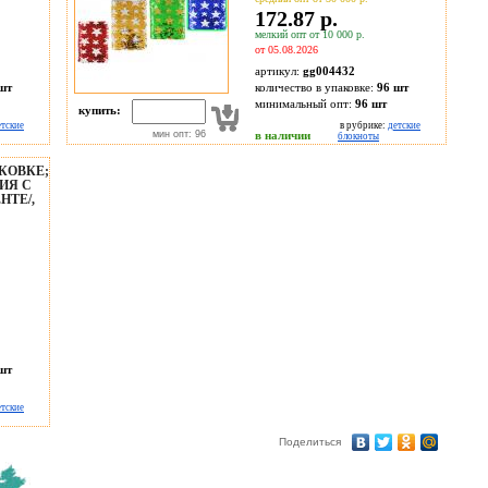
172.87 р.
мелкий опт от 10 000 р.
от 05.08.2026
артикул:
gg004432
шт
количество в упаковке:
96 шт
минимальный опт:
96 шт
купить:
етские
в рубрике:
детские
мин опт: 96
в наличии
блокноты
КОВКЕ;
ИЯ С
НТЕ/,
шт
етские
Поделиться