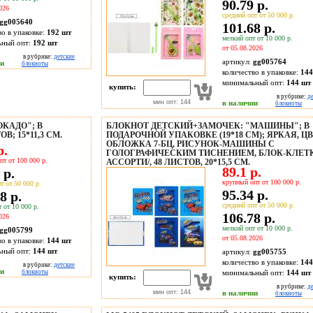
90.79 р.
026
средний опт от 50 000 р.
gg005640
101.68 р.
во в упаковке:
192 шт
мелкий опт от 10 000 р.
ьный опт:
192 шт
от 05.08.2026
в рубрике:
детские
артикул:
gg005764
ии
блокноты
количество в упаковке:
144
минимальный опт:
144 шт
купить:
в рубрике:
д
мин опт: 144
в наличии
блокноты
ОКАДО"; В
БЛОКНОТ ДЕТСКИЙ+ЗАМОЧЕК: "МАШИНЫ"; В
; 15*11,3 СМ.
ПОДАРОЧНОЙ УПАКОВКЕ (19*18 СМ); ЯРКАЯ, Ц
ОБЛОЖКА 7-БЦ, РИСУНОК-МАШИНЫ С
р.
ГОЛОГРАФИЧЕСКИМ ТИСНЕНИЕМ, БЛОК-КЛЕТК
пт от 100 000 р.
АССОРТИ/, 48 ЛИСТОВ, 20*15,5 СМ.
89.1 р.
 р.
крупный опт от 100 000 р.
т от 50 000 р.
95.34 р.
8 р.
средний опт от 50 000 р.
 от 10 000 р.
106.78 р.
026
мелкий опт от 10 000 р.
gg005799
от 05.08.2026
во в упаковке:
144 шт
ьный опт:
144 шт
артикул:
gg005755
количество в упаковке:
144
в рубрике:
детские
ии
блокноты
минимальный опт:
144 шт
купить:
в рубрике:
д
мин опт: 144
в наличии
блокноты