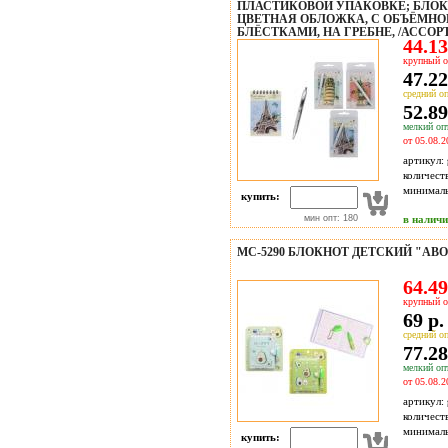
ПЛАСТИКОВОЙ УПАКОВКЕ; БЛОК
ЦВЕТНАЯ ОБЛОЖКА, С ОБЪЁМНО
БЛЁСТКАМИ, НА ГРЕБНЕ, /АССОРТИ/
44.13
крупный о
47.22
средний оп
52.89
мелкий опт
от 05.08.2
артикул:
количест
минимал
купить:
мин опт: 180
в налич
МС-5290 БЛОКНОТ ДЕТСКИЙ "АВОК
64.49
крупный о
69 р.
средний оп
77.28
мелкий опт
от 05.08.2
артикул:
количест
минимал
купить: