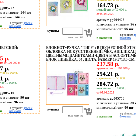
026
164.73 р.
gg005722
мелкий опт от 10 000 р.
во в упаковке:
144 шт
от 05.08.2026
ьный опт:
144 шт
артикул:
gg004426
в рубрике:
детские
количество в упаковке:
96 
ии
блокноты
минимальный опт:
96 шт
купить:
в рубрике:
д
мин опт: 96
в наличии
блокноты
ДЕТСКИЙ:
БЛОКНОТ+РУЧКА "ТИГР"; В ПОДАРОЧНОЙ УПА
ОБЛОЖКА-ИСКУССТВЕННЫЙ МЕХ, АППЛИКАЦ
ЦВЕТНЫМИ ПАЙЕТКАМИ /ЦВЕТА В АССОРТИМЕ
5 р.
БЛОК-ЛИНЕЙКА, 64 ЛИСТА, РАЗМЕР 19,5*13,5 СМ.
237.58 р.
пт от 100 000 р.
7 р.
крупный опт от 100 000 р.
254.21 р.
т от 50 000 р.
1 р.
средний опт от 50 000 р.
284.72 р.
 от 10 000 р.
026
мелкий опт от 10 000 р.
от 05.08.2026
gg005710
во в упаковке:
96 шт
артикул:
gg005758
ьный опт:
96 шт
количество в упаковке:
80 
минимальный опт:
80 шт
в рубрике:
детские
купить:
ии
блокноты
в рубрике:
д
мин опт: 80
в наличии
блокноты