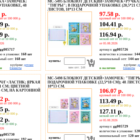
ЧКА+ЗАМОЧЕК:
МС-5495 БЛОКНОТ ДЕТСКИЙ+ЗАМОЧЕК+РУЧКА
УПАКОВКЕ, 48
"ТИГРЫ"; В ПОДАРОЧНОЙ УПАКОВКЕ (20,5*21 СМ
ЛИСТОВ, 18*13 СМ
 р.
97.58 р.
пт от 100 000 р.
крупный опт от 100 000 р.
9 р.
104.41 р.
т от 50 000 р.
средний опт от 50 000 р.
9 р.
116.94 р.
 от 10 000 р.
мелкий опт от 10 000 р.
026
от 05.08.2026
gg005717
артикул:
gg005726
во в упаковке:
168 шт
количество в упаковке:
144
ьный опт:
168 шт
минимальный опт:
144 шт
купить:
в рубрике:
детские
в рубрике:
д
ии
мин опт: 144
в наличии
блокноты
блокноты
МС-5498 БЛОКНОТ ДЕТСКИЙ+ЗАМОЧЕК: "ТИГРЫ
/Г+ЛАСТИК; ЯРКАЯ
ПОДАРОЧНОЙ УПАКОВКЕ (22,5*18 СМ); 48 ЛИСТО
1 СМ; ЦВЕТНОЙ
18*13 СМ.
106.07 р.
5 СМ, НА КАРТОННОЙ
крупный опт от 100 000 р.
2 р.
113.49 р.
пт от 100 000 р.
средний опт от 50 000 р.
5 р.
127.11 р.
т от 50 000 р.
мелкий опт от 10 000 р.
2 р.
от 05.08.2026
 от 10 000 р.
артикул:
gg005729
026
количество в упаковке:
120
gg005730
минимальный опт:
120 шт
купить:
во в упаковке:
192 шт