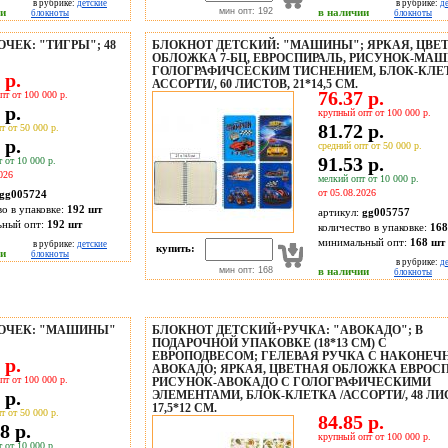
в рубрике:
детские
в рубрике:
д
ии
мин опт: 192
в наличии
блокноты
блокноты
ЧЕК: "ТИГРЫ"; 48
БЛОКНОТ ДЕТСКИЙ: "МАШИНЫ"; ЯРКАЯ, ЦВЕ
ОБЛОЖКА 7-БЦ, ЕВРОСПИРАЛЬ, РИСУНОК-МА
ГОЛОГРАФИЧСЕСКИМ ТИСНЕНИЕМ, БЛОК-КЛЕТ
 р.
АССОРТИ/, 60 ЛИСТОВ, 21*14,5 СМ.
76.37 р.
пт от 100 000 р.
 р.
крупный опт от 100 000 р.
81.72 р.
т от 50 000 р.
 р.
средний опт от 50 000 р.
91.53 р.
 от 10 000 р.
026
мелкий опт от 10 000 р.
от 05.08.2026
gg005724
во в упаковке:
192 шт
артикул:
gg005757
ьный опт:
192 шт
количество в упаковке:
168
минимальный опт:
168 шт
в рубрике:
детские
купить:
ии
блокноты
в рубрике:
д
мин опт: 168
в наличии
блокноты
МОЧЕК: "МАШИНЫ"
БЛОКНОТ ДЕТСКИЙ+РУЧКА: "АВОКАДО"; В
ПОДАРОЧНОЙ УПАКОВКЕ (18*13 СМ) С
ЕВРОПОДВЕСОМ; ГЕЛЕВАЯ РУЧКА С НАКОНЕЧ
 р.
АВОКАДО; ЯРКАЯ, ЦВЕТНАЯ ОБЛОЖКА ЕВРОСП
пт от 100 000 р.
РИСУНОК-АВОКАДО С ГОЛОГРАФИЧЕСКИМИ
 р.
ЭЛЕМЕНТАМИ, БЛОК-КЛЕТКА /АССОРТИ/, 48 ЛИ
17,5*12 СМ.
т от 50 000 р.
84.85 р.
8 р.
крупный опт от 100 000 р.
 от 10 000 р.