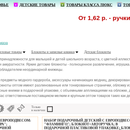
ОВЬЕ
ДЕТСКИЕ ТОВАРЫ
ТОВАРЫ КЛАССА ЛЮКС
ТО
От 1,62 р. - ручки син
аказа
еловые товары
Блокноты и записные книжки
Детские блокноты
 принадлежности для малышей и детей школьного возраста, с цветной иллюс
 аккуратности. Яркие детские блокноты - полноценное развлечение, игрушка
 обладателем неординарной книжицы.
 предметы модного гардероба, аксессуары начинающих модниц, декорировани
блокноты оптом имеют разлинованные или тонированные странички, обложку из
сные книжки в подарочной упаковке, с объемными аппликациями на обложке, 
ас ответственным поставщиком мелким и крупным оптом товаров таких как де
Только
в наличии
 ЕВРОПОДВЕСОМ:
НАБОР ПОДАРОЧНЫЙ ДЕТСКИЙ С ЕВРОПОДВЕС
РА";
"ФЛАМИНГО"; БЛОКНОТ+АВТОРУЧКА; В
ОЧНОЙ
ПОДАРОЧНОЙ ПЛАСТИКОВОЙ УПАКОВКЕ; БЛО