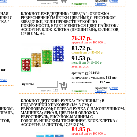
етские
в рубрике:
детские
мин опт: 240
в наличии
блокноты
ТНАЯ
БЛОКНОТ-ЕЖЕДНЕВНИК: "ЗВЕЗДА"; ОБЛОЖКА-
ШИНЫ С
РЕВЕРСИВНЫЕ ПАЙЕТКИ-ЦВЕТНЫЕ С РИСУНКОМ-
КА /
ЗВЁЗДОЧКИ, ЕСЛИ ПРОВЕСТИ РУКОЙ ПО
ПОВЕРХНОСТИ, БУДЕТ МЕНЯТЬСЯ ЦВЕТ ПАЙЕТОК /
АССОРТИ/, БЛОК-КЛЕТКА (ПРОШИТЫЙ), 80 ЛИСТОВ;
15*10 СМ., А6.
76.37 р.
крупный опт от 100 000 р.
81.72 р.
средний опт от 50 000 р.
91.53 р.
мелкий опт от 10 000 р.
от 05.08.2026
 шт
артикул:
gg004430
количество в упаковке:
192 шт
етские
минимальный опт:
192 шт
купить:
в рубрике:
детские
мин опт: 192
в наличии
блокноты
БЛОКНОТ ДЕТСКИЙ+РУЧКА: "МАШИНЫ"; В
ПОДАРОЧНОЙ УПАКОВКЕ (18*13 СМ) С
НИКОМ-
ЕВРОПОДВЕСОМ; ГЕЛЕВАЯ РУЧКА С НАКОНЕЧНИКОМ-
ИРАЛЬ,
МАШИНКА; ЯРКАЯ, ЦВЕТНАЯ ОБЛОЖКА
ЕВРОСПИРАЛЬ, РИСУНОК-МАШИНЫ С
СТОВ,
ГОЛОГРАФИЧЕСКИМ ТИСНЕНИЕМ, БЛОК-КЛЕТКА /
АССОРТИ/, 48 ЛИСТОВ, 17,5*12 СМ.
84.85 р.
крупный опт от 100 000 р.