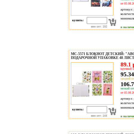
от 05.08.2
артикул:
количест
минимал
купить:
мин опт: 192
в налич
МС-5571 БЛОКНОТ ДЕТСКИЙ: "АВ
ПОДАРОЧНОЙ УПАКОВКЕ 48 ЛИСТОВ
89.1 
крупный о
95.34
средний оп
106.7
мелкий опт
от 05.08.2
артикул:
количест
минимал
купить:
мин опт: 144
в налич