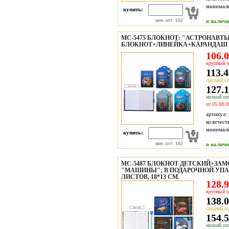
минимал
купить:
мин опт: 192
в налич
МС-5475 БЛОКНОТ: "АСТРОНАВТЫ
БЛОКНОТ+ЛИНЕЙКА+КАРАНДАШ 
106.0
крупный о
113.4
средний оп
127.1
мелкий опт
от 05.08.2
артикул:
количест
минимал
купить:
мин опт: 192
в налич
МС-5487 БЛОКНОТ ДЕТСКИЙ+ЗА
"МАШИНЫ"; В ПОДАРОЧНОЙ УПАКО
ЛИСТОВ, 18*13 СМ.
128.9
крупный о
138.0
средний оп
154.5
мелкий опт