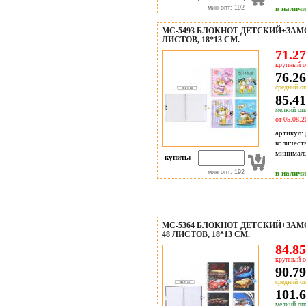
мин опт: 192
в налич
МС-5493 БЛОКНОТ ДЕТСКИЙ+ЗАМО
ЛИСТОВ, 18*13 СМ.
71.27
крупный о
76.26
средний оп
85.41
мелкий опт
от 05.08.2
артикул:
количест
минимал
купить:
мин опт: 192
в налич
МС-5364 БЛОКНОТ ДЕТСКИЙ+ЗА
48 ЛИСТОВ, 18*13 СМ.
84.85
крупный о
90.79
средний оп
101.6
мелкий опт