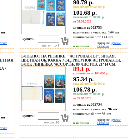
90.79 р.
средний опт от 50 000 р.
101.68 р.
мелкий опт от 10 000 р.
от 05.08.2026
артикул:
gg005753
 шт
количество в упаковке:
144 шт
минимальный опт:
144 шт
купить:
етские
в рубрике:
детские
мин опт: 144
в наличии
блокноты
БЛОКНОТ НА РЕЗИНКЕ: "АСТРОНАВТЫ"; ЯРКАЯ,
ВЕТНАЯ
ЦВЕТНАЯ ОБЛОЖКА 7-БЦ, РИСУНОК-АСТРОНАВТЫ,
БЛОК-ЛИНЕЙКА /АССОРТИ/, 80 ЛИСТОВ, 21*14 СМ.
89.1 р.
А /
крупный опт от 100 000 р.
95.34 р.
средний опт от 50 000 р.
106.78 р.
мелкий опт от 10 000 р.
от 05.08.2026
артикул:
gg005734
количество в упаковке:
96 шт
минимальный опт:
96 шт
купить:
 шт
в рубрике:
детские
мин опт: 96
в наличии
блокноты
етские