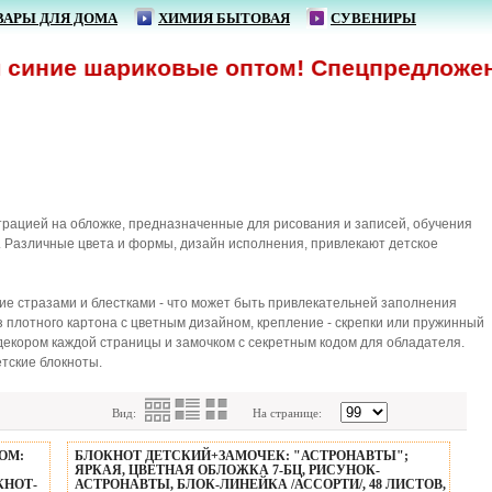
ВАРЫ ДЛЯ ДОМА
ХИМИЯ БЫТОВАЯ
СУВЕНИРЫ
ие шариковые оптом! Спецпредложение!
трацией на обложке, предназначенные для рисования и записей, обучения
. Различные цвета и формы, дизайн исполнения, привлекают детское
е стразами и блестками - что может быть привлекательней заполнения
 плотного картона с цветным дизайном, крепление - скрепки или пружинный
декором каждой страницы и замочком с секретным кодом для обладателя.
тские блокноты.
Вид:
На странице:
ОМ:
БЛОКНОТ ДЕТСКИЙ+ЗАМОЧЕК: "АСТРОНАВТЫ";
ЯРКАЯ, ЦВЕТНАЯ ОБЛОЖКА 7-БЦ, РИСУНОК-
КНОТ-
АСТРОНАВТЫ, БЛОК-ЛИНЕЙКА /АССОРТИ/, 48 ЛИСТОВ,