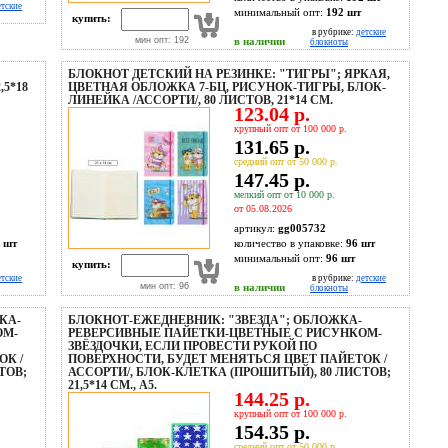
етские
минимальный опт:
192 шт
купить:
в рубрике:
детские
мин опт: 192
в наличии
блокноты
БЛОКНОТ ДЕТСКИЙ НА РЕЗИНКЕ: "ТИГРЫ"; ЯРКАЯ,
5*18
ЦВЕТНАЯ ОБЛОЖКА 7-БЦ, РИСУНОК-ТИГРЫ, БЛОК-
ЛИНЕЙКА /АССОРТИ/, 80 ЛИСТОВ, 21*14 СМ.
123.04 р.
крупный опт от 100 000 р.
131.65 р.
средний опт от 50 000 р.
147.45 р.
мелкий опт от 10 000 р.
от 05.08.2026
артикул:
gg005732
 шт
количество в упаковке:
96 шт
минимальный опт:
96 шт
купить:
етские
в рубрике:
детские
мин опт: 96
в наличии
блокноты
КА-
БЛОКНОТ-ЕЖЕДНЕВНИК: "ЗВЕЗДА"; ОБЛОЖКА-
ОМ-
РЕВЕРСИВНЫЕ ПАЙЕТКИ-ЦВЕТНЫЕ С РИСУНКОМ-
ЗВЁЗДОЧКИ, ЕСЛИ ПРОВЕСТИ РУКОЙ ПО
ОК /
ПОВЕРХНОСТИ, БУДЕТ МЕНЯТЬСЯ ЦВЕТ ПАЙЕТОК /
ТОВ;
АССОРТИ/, БЛОК-КЛЕТКА (ПРОШИТЫЙ), 80 ЛИСТОВ;
21,5*14 СМ., А5.
144.25 р.
крупный опт от 100 000 р.
154.35 р.
средний опт от 50 000 р.