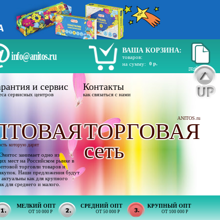
ВАША КОРЗИНА:
info@anitos.ru
товаров:
на сумму:
0 р.
прайс лист
рантия и сервис
Контакты
еса сервисных центров
как связаться с нами
ANITOS.ru
ПТОВАЯ
ТОРГОВАЯ
сеть
ость которую дарят
Энитос занимает одно из
х мест на Российском рынке в
оптовой торговли товаров и
акупок. Наши предложения будут
 актуальны как для крупного
ак для среднего и малого.
МЕЛКИЙ ОПТ
СРЕДНИЙ ОПТ
КРУПНЫЙ ОПТ
ОТ 10 000 Р
ОТ 50 000 Р
ОТ 100 000 Р