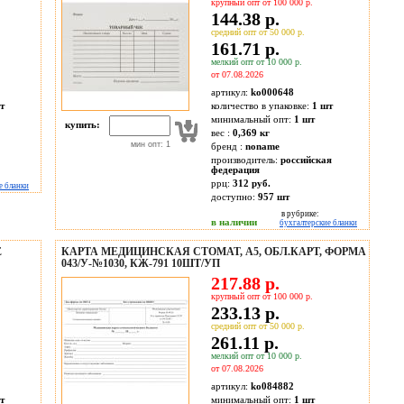
крупный опт от 100 000 р.
144.38 р.
средний опт от 50 000 р.
161.71 р.
мелкий опт от 10 000 р.
от 07.08.2026
артикул:
ko000648
т
количество в упаковке:
1 шт
минимальный опт:
1 шт
купить:
вес :
0,369 кг
мин опт: 1
бренд :
noname
производитель:
российская
федерация
ррц:
312 руб.
е бланки
доступно:
957
шт
в рубрике:
в наличии
бухгалтерские бланки
E
КАРТА МЕДИЦИНСКАЯ СТОМАТ, А5, ОБЛ.КАРТ, ФОРМА
043/У-№1030, КЖ-791 10ШТ/УП
217.88 р.
крупный опт от 100 000 р.
233.13 р.
средний опт от 50 000 р.
261.11 р.
мелкий опт от 10 000 р.
от 07.08.2026
артикул:
ko084882
т
минимальный опт:
1 шт