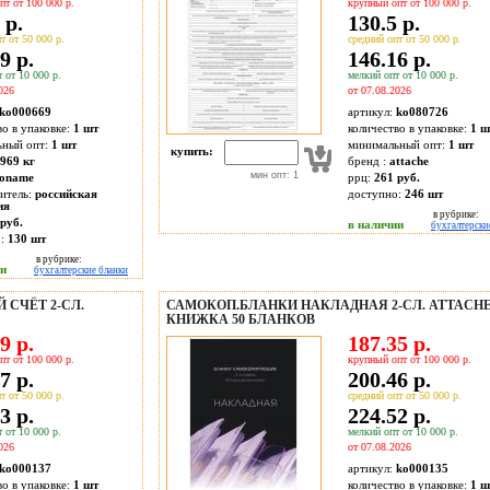
пт от 100 000 р.
крупный опт от 100 000 р.
 р.
130.5 р.
т от 50 000 р.
средний опт от 50 000 р.
9 р.
146.16 р.
 от 10 000 р.
мелкий опт от 10 000 р.
026
от 07.08.2026
ko000669
артикул:
ko080726
во в упаковке:
1 шт
количество в упаковке:
1 ш
ьный опт:
1 шт
минимальный опт:
1 шт
купить:
8969 кг
бренд :
attache
мин опт: 1
oname
ррц:
261 руб.
итель:
российская
доступно:
246
шт
ия
в рубрике:
руб.
в наличии
бухгалтерски
о:
130
шт
в рубрике:
ии
бухгалтерские бланки
СЧЁТ 2-СЛ.
САМОКОП.БЛАНКИ НАКЛАДНАЯ 2-СЛ. ATTACH
КНИЖКА 50 БЛАНКОВ
9 р.
187.35 р.
пт от 100 000 р.
крупный опт от 100 000 р.
7 р.
200.46 р.
т от 50 000 р.
средний опт от 50 000 р.
3 р.
224.52 р.
 от 10 000 р.
мелкий опт от 10 000 р.
026
от 07.08.2026
ko000137
артикул:
ko000135
во в упаковке:
1 шт
количество в упаковке:
1 ш