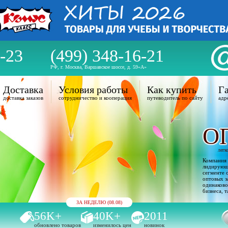
-23
(499) 348-16-21
РФ, г. Москва, Варшавское шоссе, д. 59«А»
Доставка
Условия работы
Как купить
Га
доставка заказов
сотрудничество и кооперация
путеводитель по сайту
адр
О
легк
Компания 
лидирующи
сегменте 
оптовых з
одинаково
бизнеса, т
ЗА НЕДЕЛЮ (08.08)
56K+
40K+
2011
обновлено товаров
изменилось цен
новинок