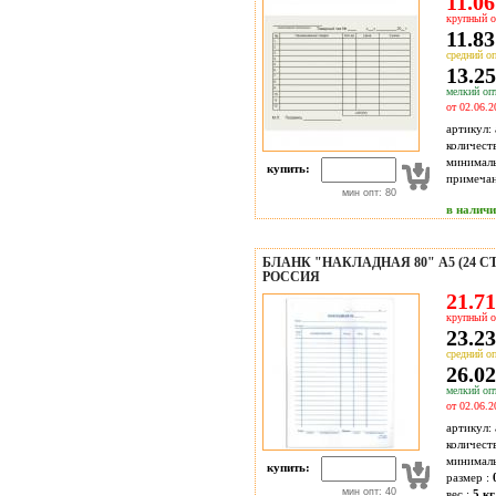
11.06
крупный о
11.83
средний оп
13.25
мелкий опт
от 02.06.2
артикул:
количест
минимал
купить:
примечан
мин опт: 80
в налич
БЛАНК "НАКЛАДНАЯ 80" А5 (24 
РОССИЯ
21.71
крупный о
23.23
средний оп
26.02
мелкий опт
от 02.06.2
артикул:
количест
минимал
купить:
размер :
мин опт: 40
вес :
5 кг