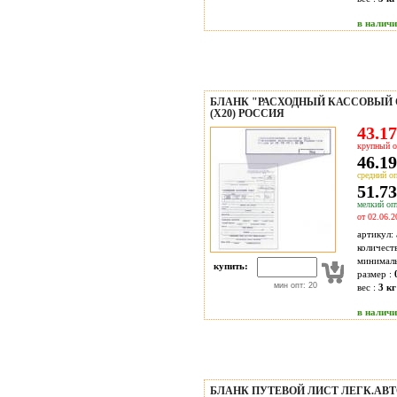
в налич
БЛАНК "РАСХОДНЫЙ КАССОВЫЙ О
(Х20) РОССИЯ
43.17
крупный о
46.19
средний оп
51.73
мелкий опт
от 02.06.2
артикул:
количест
минимал
купить:
размер :
мин опт: 20
вес :
3 кг
в налич
БЛАНК ПУТЕВОЙ ЛИСТ ЛЕГК.АВТО