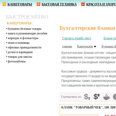
КАНЦТОВАРЫ
БЫТОВАЯ ТЕХНИКА
КРАСОТА И ЗДОР
БЫСТРОЕ МЕНЮ
КАНЦТОВАРЫ:
Бухгалтерские бланки
•
бумажно-беловые товары
•
книги и развивающие пособия
•
маркеры и фломастеры
Скачать прайс-лист
Бланк з
•
ножи и ножницы
главная
Канцтовары
Бумажно-б
•
офисные принадлежности
•
ручки и карандаши
Бухгалтерские бланки оптом - обще
•
товары для школы
обслуживания, осуществляющие заку
•
фотоальбомы
Приходные и расходные накладные -
Кассовые ордера - документы кассов
государственного стандарта на веде
Предложены также самокопирующиес
поставщиком мелким и крупным оптом
Сортировать по:
БЛАНК "ТОВАРНЫЙ ЧЕК", 100 ЛИС