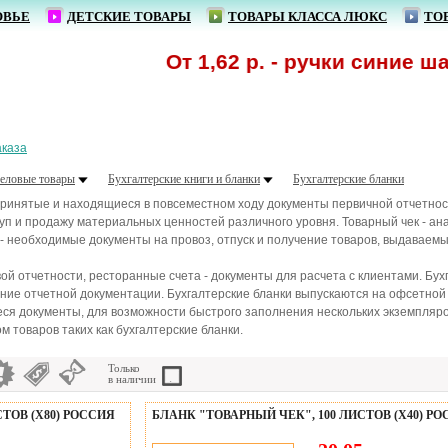
ОВЬЕ
ДЕТСКИЕ ТОВАРЫ
ТОВАРЫ КЛАССА ЛЮКС
ТО
От 1,62 р. - ручки синие шариков
аказа
еловые товары
Бухгалтерские книги и бланки
Бухгалтерские бланки
принятые и находящиеся в повсеместном ходу документы первичной отчетно
п и продажу материальных ценностей различного уровня. Товарный чек - ана
 необходимые документы на провоз, отпуск и получение товаров, выдаваем
ой отчетности, ресторанные счета - документы для расчета с клиентами. Бу
ние отчетной документации. Бухгалтерские бланки выпускаются на офсетной 
я документы, для возможности быстрого заполнения нескольких экземпляро
 товаров таких как бухгалтерские бланки.
Только
в наличии
ТОВ (Х80) РОССИЯ
БЛАНК "ТОВАРНЫЙ ЧЕК", 100 ЛИСТОВ (Х40) Р