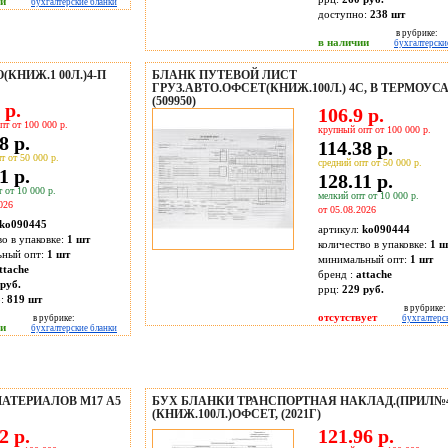
ии
бухгалтерские бланки
доступно:
238
шт
в рубрике:
в наличии
бухгалтерски
КНИЖ.1 00Л.)4-П
БЛАНК ПУТЕВОЙ ЛИСТ
ГРУЗ.АВТО.ОФСЕТ(КНИЖ.100Л.) 4C, В ТЕРМОУС
(509950)
 р.
106.9 р.
пт от 100 000 р.
крупный опт от 100 000 р.
8 р.
114.38 р.
т от 50 000 р.
средний опт от 50 000 р.
1 р.
128.11 р.
 от 10 000 р.
мелкий опт от 10 000 р.
026
от 05.08.2026
ko090445
артикул:
ko090444
во в упаковке:
1 шт
количество в упаковке:
1 ш
ьный опт:
1 шт
минимальный опт:
1 шт
ttache
бренд :
attache
руб.
ррц:
229 руб.
о:
819
шт
в рубрике:
отсутствует
в рубрике:
бухгалтерс
ии
бухгалтерские бланки
АТЕРИАЛОВ М17 А5
БУХ БЛАНКИ ТРАНСПОРТНАЯ НАКЛАД.(ПРИЛ№
(КНИЖ.100Л.)ОФСЕТ, (2021Г)
2 р.
121.96 р.