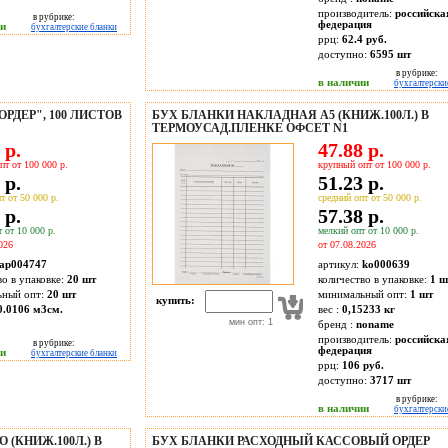
производитель:
российска
в рубрике:
федерация
ии
бухгалтерские бланки
ррц:
62.4 руб.
доступно:
6595
шт
в рубрике:
в наличии
бухгалтерски
РДЕР", 100 ЛИСТОВ
БУХ БЛАНКИ НАКЛАДНАЯ А5 (КНИЖ.100Л.) В
ТЕРМОУСАД.ПЛЕНКЕ ОФСЕТ N1
 р.
47.88 р.
пт от 100 000 р.
крупный опт от 100 000 р.
 р.
51.23 р.
т от 50 000 р.
средний опт от 50 000 р.
 р.
57.38 р.
 от 10 000 р.
мелкий опт от 10 000 р.
026
от 07.08.2026
ap004747
артикул:
ko000639
во в упаковке:
20 шт
количество в упаковке:
1 ш
ьный опт:
20 шт
минимальный опт:
1 шт
купить:
0.0106 м3см.
вес :
0,15233 кг
мин опт: 1
бренд :
noname
производитель:
российска
в рубрике:
федерация
ии
бухгалтерские бланки
ррц:
106 руб.
доступно:
3717
шт
в рубрике:
в наличии
бухгалтерски
 (КНИЖ.100Л.) В
БУХ БЛАНКИ РАСХОДНЫЙ КАССОВЫЙ ОРДЕР