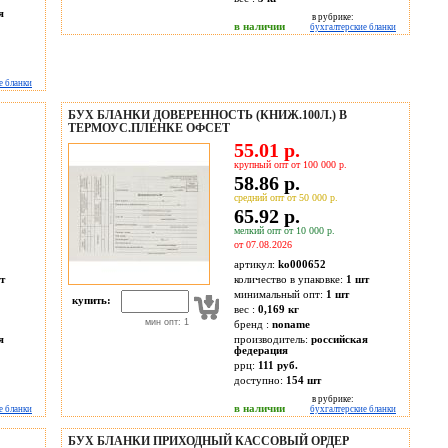
я
в рубрике:
в наличии
бухгалтерские бланки
е бланки
БУХ БЛАНКИ ДОВЕРЕННОСТЬ (КНИЖ.100Л.) В
ТЕРМОУС.ПЛЕНКЕ ОФСЕТ
55.01 р.
крупный опт от 100 000 р.
58.86 р.
средний опт от 50 000 р.
65.92 р.
мелкий опт от 10 000 р.
от 07.08.2026
артикул:
ko000652
т
количество в упаковке:
1 шт
минимальный опт:
1 шт
купить:
вес :
0,169 кг
мин опт: 1
бренд :
noname
я
производитель:
российская
федерация
ррц:
111 руб.
доступно:
154
шт
в рубрике:
в наличии
е бланки
бухгалтерские бланки
БУХ БЛАНКИ ПРИХОДНЫЙ КАССОВЫЙ ОРДЕР