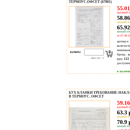
ТЕРМОУС.ОФСЕТ (67001)
55.01
крупный о
58.86
средний оп
65.92
мелкий опт
от 07.08.2
артикул:
количест
минимал
купить:
бренд :
a
мин опт: 1
ррц:
122 
доступн
в налич
БУХ БЛАНКИ ТРЕБОВАНИЕ-НАКЛА
В ТЕРМОУС. ОФСЕТ
59.16
крупный о
63.3 
средний оп
70.9 
мелкий опт