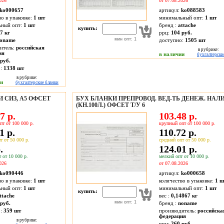
026
от 07.08.2026
ko000657
артикул:
ko088583
во в упаковке:
1 шт
минимальный опт:
1 шт
ьный опт:
1 шт
бренд :
attache
купить:
7 кг
ррц:
104 руб.
мин опт: 1
oname
доступно:
1505
шт
итель:
российская
в рубрике:
ия
в наличии
бухгалтерски
руб.
о:
1338
шт
в рубрике:
ии
бухгалтерские бланки
 СИЗ, А5 ОФСЕТ
БУХ БЛАНКИ ПРЕПРОВОД. ВЕД-ТЬ ДЕНЕЖ. НАЛ
(КН.100Л.) ОФСЕТ Т/У 6
7 р.
103.48 р.
пт от 100 000 р.
крупный опт от 100 000 р.
1 р.
110.72 р.
т от 50 000 р.
средний опт от 50 000 р.
.
124.01 р.
 от 10 000 р.
мелкий опт от 10 000 р.
026
от 07.08.2026
ko090446
артикул:
ko000658
во в упаковке:
1 шт
количество в упаковке:
1 ш
ьный опт:
1 шт
минимальный опт:
1 шт
купить:
ttache
вес :
0,14867 кг
мин опт: 1
руб.
бренд :
noname
о:
359
шт
производитель:
российска
федерация
в рубрике:
ррц:
260 руб.