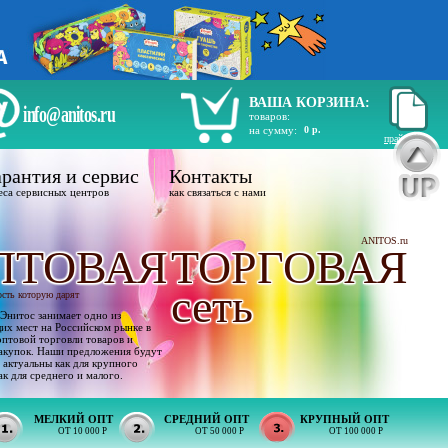
ВАША КОРЗИНА:
info@anitos.ru
товаров:
на сумму:
0 р.
прайс лист
рантия и сервис
Контакты
еса сервисных центров
как связаться с нами
ANITOS.ru
ПТОВАЯ
ТОРГОВАЯ
сеть
ость которую дарят
Энитос занимает одно из
х мест на Российском рынке в
оптовой торговли товаров и
акупок. Наши предложения будут
 актуальны как для крупного
ак для среднего и малого.
МЕЛКИЙ ОПТ
СРЕДНИЙ ОПТ
КРУПНЫЙ ОПТ
ОТ 10 000 Р
ОТ 50 000 Р
ОТ 100 000 Р