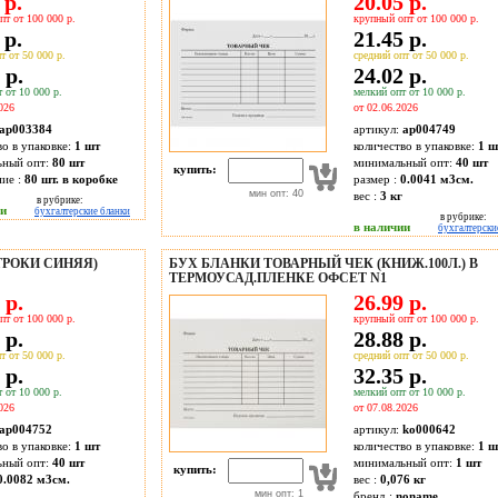
 р.
20.05 р.
пт от 100 000 р.
крупный опт от 100 000 р.
 р.
21.45 р.
т от 50 000 р.
средний опт от 50 000 р.
 р.
24.02 р.
 от 10 000 р.
мелкий опт от 10 000 р.
026
от 02.06.2026
ap003384
артикул:
ap004749
во в упаковке:
1 шт
количество в упаковке:
1 ш
ьный опт:
80 шт
минимальный опт:
40 шт
купить:
ие :
80 шт. в коробке
размер :
0.0041 м3см.
мин опт: 40
вес :
3 кг
в рубрике:
ии
бухгалтерские бланки
в рубрике:
в наличии
бухгалтерски
СТРОКИ СИНЯЯ)
БУХ БЛАНКИ ТОВАРНЫЙ ЧЕК (КНИЖ.100Л.) В
ТЕРМОУСАД.ПЛЕНКЕ ОФСЕТ N1
 р.
26.99 р.
пт от 100 000 р.
крупный опт от 100 000 р.
 р.
28.88 р.
т от 50 000 р.
средний опт от 50 000 р.
 р.
32.35 р.
 от 10 000 р.
мелкий опт от 10 000 р.
026
от 07.08.2026
ap004752
артикул:
ko000642
во в упаковке:
1 шт
количество в упаковке:
1 ш
ьный опт:
40 шт
минимальный опт:
1 шт
купить:
0.0082 м3см.
вес :
0,076 кг
мин опт: 1
бренд :
noname