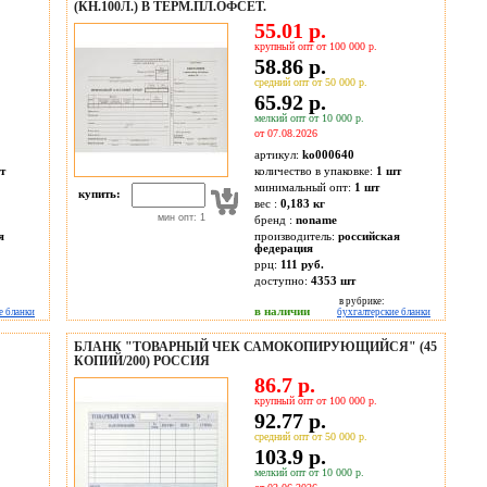
(КН.100Л.) В ТЕРМ.ПЛ.ОФСЕТ.
55.01 р.
крупный опт от 100 000 р.
58.86 р.
средний опт от 50 000 р.
65.92 р.
мелкий опт от 10 000 р.
от 07.08.2026
артикул:
ko000640
т
количество в упаковке:
1 шт
минимальный опт:
1 шт
купить:
вес :
0,183 кг
мин опт: 1
бренд :
noname
я
производитель:
российская
федерация
ррц:
111 руб.
доступно:
4353
шт
в рубрике:
в наличии
е бланки
бухгалтерские бланки
БЛАНК "ТОВАРНЫЙ ЧЕК САМОКОПИРУЮЩИЙСЯ" (45
КОПИЙ/200) РОССИЯ
86.7 р.
крупный опт от 100 000 р.
92.77 р.
средний опт от 50 000 р.
103.9 р.
мелкий опт от 10 000 р.