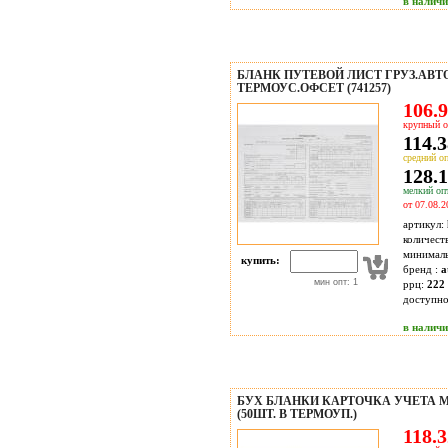
в налич
БЛАНК ПУТЕВОЙ ЛИСТ ГРУЗ.АВТО(
ТЕРМОУС.ОФСЕТ (741257)
106.9
крупный о
114.3
средний оп
128.1
мелкий опт
от 07.08.2
артикул:
количест
минимал
купить:
бренд :
a
мин опт: 1
ррц:
222 
доступн
в налич
БУХ БЛАНКИ КАРТОЧКА УЧЕТА М
(50ШТ. В ТЕРМОУП.)
118.3