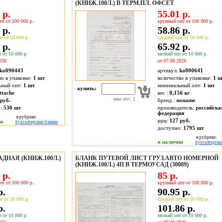
(КНИЖ.100Л.) В ТЕРМ.ПЛ. ОФСЕТ
 р.
55.01 р.
пт от 100 000 р.
крупный опт от 100 000 р.
 р.
58.86 р.
т от 50 000 р.
средний опт от 50 000 р.
 р.
65.92 р.
 от 10 000 р.
мелкий опт от 10 000 р.
026
от 07.08.2026
ko090443
артикул:
ko000641
во в упаковке:
1 шт
количество в упаковке:
1 ш
ьный опт:
1 шт
минимальный опт:
1 шт
купить:
ttache
вес :
0,156 кг
мин опт: 1
руб.
бренд :
noname
о:
530
шт
производитель:
российска
федерация
в рубрике:
ррц:
127 руб.
ии
бухгалтерские бланки
доступно:
1795
шт
в рубрике:
в наличии
бухгалтерски
ДНАЯ (КНИЖ.100Л.)
БЛАНК ПУТЕВОЙ ЛИСТ ГРУЗ.АВТО НОМЕРНОЙ
(КНИЖ.100Л.) 4П В ТЕРМОУСАД (30089)
 р.
85 р.
пт от 100 000 р.
крупный опт от 100 000 р.
р.
90.95 р.
т от 50 000 р.
средний опт от 50 000 р.
р.
101.86 р.
 от 10 000 р.
мелкий опт от 10 000 р.