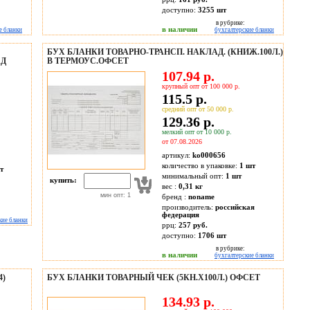
доступно:
3255
шт
в рубрике:
в наличии
е бланки
бухгалтерские бланки
БУХ БЛАНКИ ТОВАРНО-ТРАНСП. НАКЛАД. (КНИЖ.100Л.)
АД
В ТЕРМОУС.ОФСЕТ
107.94 р.
крупный опт от 100 000 р.
115.5 р.
средний опт от 50 000 р.
129.36 р.
мелкий опт от 10 000 р.
от 07.08.2026
артикул:
ko000656
количество в упаковке:
1 шт
т
минимальный опт:
1 шт
купить:
вес :
0,31 кг
мин опт: 1
бренд :
noname
производитель:
российская
федерация
кие бланки
ррц:
257 руб.
доступно:
1706
шт
в рубрике:
в наличии
бухгалтерские бланки
4)
БУХ БЛАНКИ ТОВАРНЫЙ ЧЕК (5КН.Х100Л.) ОФСЕТ
134.93 р.