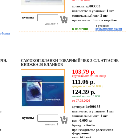
от 02.06.2026
артикул:
ap003383
количество в упаковке:
1 шт
минимальный опт:
5 шт
купить:
примечание :
5 шт. в коробке
мин опт: 5
в рубрике:
в наличии
бухгалтерские бланки
е бланки
ИЧН.
САМОКОП.БЛАНКИ ТОВАРНЫЙ ЧЕК 2-СЛ. ATTACHE
КНИЖКА 50 БЛАНКОВ
103.79 р.
крупный опт от 100 000 р.
111.06 р.
средний опт от 50 000 р.
124.39 р.
мелкий опт от 10 000 р.
от 07.08.2026
артикул:
ko000138
т
количество в упаковке:
1 шт
минимальный опт:
1 шт
купить:
вес :
0,095 кг
мин опт: 1
бренд :
attache
я
производитель:
российская
федерация
ррц:
161 руб.