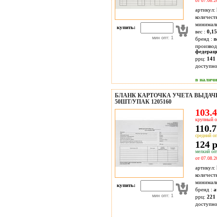
от 07.08.2
артикул:
количест
минимал
купить:
вес :
0,15
мин опт: 1
бренд :
n
производ
федерац
ррц:
141 
доступн
в налич
БЛАНК КАРТОЧКА УЧЕТА ВЫДАЧИ
50ШТ/УПАК 1205160
103.4
крупный о
110.7
средний оп
124 р
мелкий опт
от 07.08.2
артикул:
количест
минимал
купить:
бренд :
a
мин опт: 1
ррц:
221 
доступн