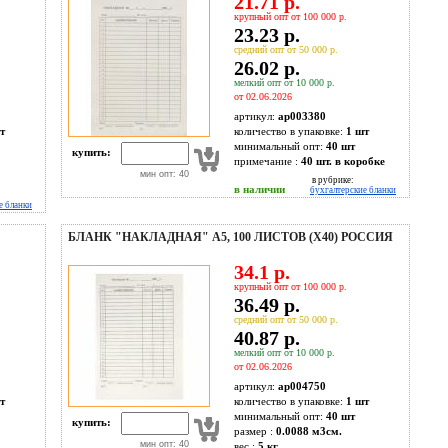
21.71 р.
крупный опт от 100 000 р.
23.23 р.
средний опт от 50 000 р.
26.02 р.
мелкий опт от 10 000 р.
от 02.06.2026
артикул:
ap003380
т
количество в упаковке:
1 шт
минимальный опт:
40 шт
купить:
примечание :
40 шт. в коробке
мин опт: 40
в рубрике:
в наличии
бухгалтерские бланки
е бланки
БЛАНК "НАКЛАДНАЯ" А5, 100 ЛИСТОВ (Х40) РОССИЯ
34.1 р.
крупный опт от 100 000 р.
36.49 р.
средний опт от 50 000 р.
40.87 р.
мелкий опт от 10 000 р.
от 02.06.2026
артикул:
ap004750
т
количество в упаковке:
1 шт
минимальный опт:
40 шт
купить:
размер :
0.0088 м3см.
мин опт: 40
вес :
5 кг