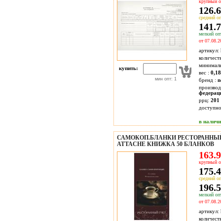
крупный о
126.6
средний оп
141.7
мелкий опт
от 07.08.2
артикул:
количест
минимал
купить:
вес :
0,1
мин опт: 1
бренд :
n
производ
федерац
ррц:
201 
доступн
в налич
САМОКОП.БЛАНКИ РЕСТОРАННЫЙ 
ATTACHE КНИЖКА 50 БЛАНКОВ
163.9
крупный о
175.4
средний оп
196.5
мелкий опт
от 07.08.2
артикул:
количест