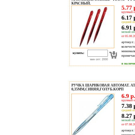
КРАСНЫЙ.
5.77 
крупный о
6.17 
средний оп
6.91 
мелкий опт
от 05.08.2
артикул:
количест
минимал
купить:
примечан
мин опт: 2000
в налич
РУЧКА ШАРИКОВАЯ АВТОМАТ. A
0,35ММ,СИНЯЯ,ГОЛУБ.КОРП
6.9 р
крупный о
7.38 
средний оп
8.27 
мелкий опт
от 07.08.2
артикул:
минимал