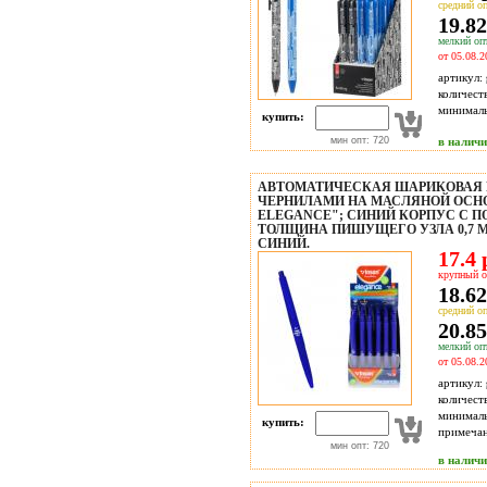
средний оп
19.82
мелкий опт
от 05.08.2
артикул:
количест
минимал
купить:
мин опт: 720
в налич
АВТОМАТИЧЕСКАЯ ШАРИКОВАЯ 
ЧЕРНИЛАМИ НА МАСЛЯНОЙ ОСНО
ELEGANCE"; СИНИЙ КОРПУС С П
ТОЛЩИНА ПИШУЩЕГО УЗЛА 0,7 M
СИНИЙ.
17.4 
крупный о
18.62
средний оп
20.85
мелкий опт
от 05.08.2
артикул:
количест
минимал
купить:
примечан
мин опт: 720
в налич