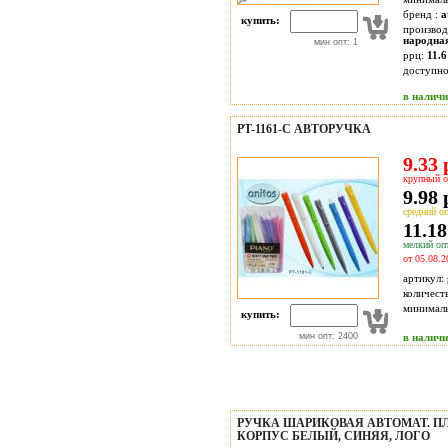
бренд :
a
купить:
производ
народна
мин опт: 1
ррц:
11.6
доступн
в налич
PT-1161-C АВТОРУЧКА
9.33 
крупный о
9.98 
средний оп
11.18
мелкий опт
от 05.08.2
артикул:
количест
минимал
купить:
мин опт: 2400
в налич
РУЧКА ШАРИКОВАЯ АВТОМАТ. 
КОРПУС БЕЛЫЙ, СИНЯЯ, ЛОГО