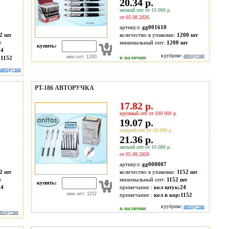
20.34 р.
мелкий опт от 10 000 р.
от 05.08.2026
артикул:
gg001610
2 шт
количество в упаковке:
1200 шт
т
минимальный опт:
1200 шт
купить:
24
в рубрике:
авторучки
мин опт: 1200
в наличии
:1152
авторучки
PT-186 АВТОРУЧКА
17.82 р.
крупный опт от 100 000 р.
19.07 р.
средний опт от 50 000 р.
21.36 р.
мелкий опт от 10 000 р.
от 05.08.2026
артикул:
gg000007
2 шт
количество в упаковке:
1152 шт
т
минимальный опт:
1152 шт
купить:
24
примечание :
кол штук:24
мин опт: 1152
примечание :
кол в кор:1152
в рубрике:
авторучки
в наличии
вторучки