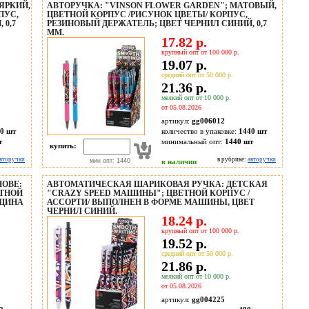
ЯРКИЙ,
АВТОРУЧКА: "VINSON FLOWER GARDEN"; МАТОВЫЙ,
ПУС,
ЦВЕТНОЙ КОРПУС /РИСУНОК ЦВЕТЫ/ КОРПУС,
 0,7
РЕЗИНОВЫЙ ДЕРЖАТЕЛЬ; ЦВЕТ ЧЕРНИЛ СИНИЙ, 0,7
MM.
17.82 р.
крупный опт от 100 000 р.
19.07 р.
средний опт от 50 000 р.
21.36 р.
мелкий опт от 10 000 р.
от 05.08.2026
артикул:
gg006012
0 шт
количество в упаковке:
1440 шт
т
минимальный опт:
1440 шт
купить:
вторучки
в рубрике:
авторучки
мин опт: 1440
в наличии
ОВЕ:
АВТОМАТИЧЕСКАЯ ШАРИКОВАЯ РУЧКА: ДЕТСКАЯ
ЕТНОЙ
"CRAZY SPEED МАШИНЫ"; ЦВЕТНОЙ КОРПУС /
ЛЩИНА
АССОРТИ/ ВЫПОЛНЕН В ФОРМЕ МАШИНЫ, ЦВЕТ
ЧЕРНИЛ СИНИЙ.
18.24 р.
крупный опт от 100 000 р.
19.52 р.
средний опт от 50 000 р.
21.86 р.
мелкий опт от 10 000 р.
от 05.08.2026
артикул:
gg004225