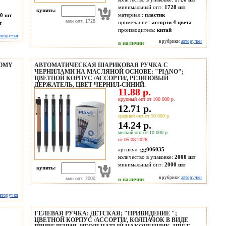
минимальный опт:
1728 шт
купить:
материал :
пластик
0 шт
мин опт: 1728
примечание :
ассорти 4 цвета
т
производитель:
китай
вторучки
в рубрике:
авторучки
в наличии
NOMY
АВТОМАТИЧЕСКАЯ ШАРИКОВАЯ РУЧКА С
ЧЕРНИЛАМИ НА МАСЛЯНОЙ ОСНОВЕ: "PIANO";
ЦВЕТНОЙ КОРПУС /АССОРТИ/, РЕЗИНОВЫЙ
ДЕРЖАТЕЛЬ, ЦВЕТ ЧЕРНИЛ-СИНИЙ.
11.88 р.
крупный опт от 100 000 р.
12.71 р.
средний опт от 50 000 р.
14.24 р.
мелкий опт от 10 000 р.
от 05.08.2026
артикул:
gg006035
количество в упаковке:
2000 шт
минимальный опт:
2000 шт
купить:
в рубрике:
авторучки
мин опт: 2000
в наличии
вторучки
ГЕЛЕВАЯ РУЧКА: ДЕТСКАЯ; "ПРИВИДЕНИЕ ";
ЦВЕТНОЙ КОРПУС /АССОРТИ/, КОЛПАЧОК В ВИДЕ