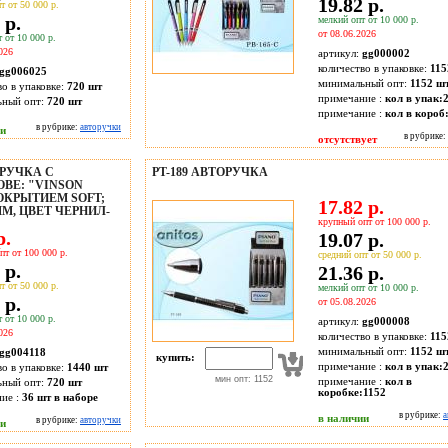
19.82 р.
т от 50 000 р.
 р.
мелкий опт от 10 000 р.
от 08.06.2026
 от 10 000 р.
026
артикул:
gg000002
количество в упаковке:
115
gg006025
минимальный опт:
1152 ш
во в упаковке:
720 шт
примечание :
кол в упак:
ьный опт:
720 шт
примечание :
кол в короб
в рубрике:
авторучки
ии
в рубрике:
отсутствует
РУЧКА С
PT-189 АВТОРУЧКА
ВЕ: "VINSON
ОКРЫТИЕМ SOFT;
17.82 р.
M, ЦВЕТ ЧЕРНИЛ-
крупный опт от 100 000 р.
р.
19.07 р.
пт от 100 000 р.
средний опт от 50 000 р.
 р.
21.36 р.
т от 50 000 р.
мелкий опт от 10 000 р.
 р.
от 05.08.2026
 от 10 000 р.
артикул:
gg000008
026
количество в упаковке:
115
минимальный опт:
1152 ш
gg004118
купить:
примечание :
кол в упак:
во в упаковке:
1440 шт
мин опт: 1152
примечание :
кол в
ьный опт:
720 шт
коробке:1152
ие :
36 шт в наборе
в рубрике:
а
в наличии
в рубрике:
авторучки
ии