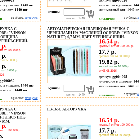
gg006029
артикул:
gg006028
во в упаковке:
1440 шт
количество в упаковке:
144
ьный опт:
1440 шт
минимальный опт:
1440 ш
купить:
в рубрике:
авторучки
в рубрике:
а
ии
мин опт: 1440
в наличии
РУЧКА С
АВТОМАТИЧЕСКАЯ ШАРИКОВАЯ РУЧКА С
ВЕ: "VINSON
ЧЕРНИЛАМИ НА МАСЛЯНОЙ ОСНОВЕ: "VINSON
 ТОЛЩИНА
NATURE"; 0,7 MM, ЦВЕТ ЧЕРНИЛ-СИНИЙ.
16.54 р.
ЕРНИЛ-СИНИЙ.
 р.
крупный опт от 100 000 р.
пт от 100 000 р.
17.7 р.
 р.
средний опт от 50 000 р.
т от 50 000 р.
19.82 р.
 р.
мелкий опт от 10 000 р.
 от 10 000 р.
от 05.08.2026
026
артикул:
gg004905
gg006030
количество в упаковке:
144
во в упаковке:
1440 шт
минимальный опт:
1440 ш
купить:
ьный опт:
1440 шт
в рубрике:
а
мин опт: 1440
в наличии
в рубрике:
авторучки
ии
РУЧКА С
PB-165C АВТОРУЧКА
ВЕ: "VINSON
FT /РИСУНОК-
16.54 р.
7 MM.
 р.
крупный опт от 100 000 р.
17.7 р.
пт от 100 000 р.
р.
средний опт от 50 000 р.