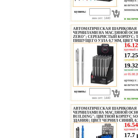
артикул:
количест
минимал
купить:
мин опт: 1440
в налич
АВТОМАТИЧЕСКАЯ ШАРИКОВАЯ 
ЧЕРНИЛАМИ НА МАСЛЯНОЙ ОСНО
ZERO"; СЕРЕБРИСТЫЙ КОРПУС;
ПИШУЩЕГО УЗЛА 0,7 MM, ЦВЕТ Ч
16.12
крупный о
17.25
средний оп
19.32
мелкий опт
от 05.08.2
артикул:
количест
минимал
купить:
мин опт: 1440
в налич
АВТОМАТИЧЕСКАЯ ШАРИКОВАЯ 
ЧЕРНИЛАМИ НА МАСЛЯНОЙ ОСНО
BUILDING"; ЦВЕТНОЙ КОРПУС SO
ЗДАНИЯ/; ЦВЕТ ЧЕРНИЛ СИНИЙ, 0,
16.54
крупный о
17.7 