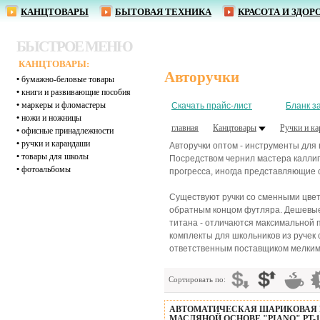
КАНЦТОВАРЫ
БЫТОВАЯ ТЕХНИКА
КРАСОТА И ЗДОР
БЫСТРОЕ МЕНЮ
КАНЦТОВАРЫ:
Авторучки
•
бумажно-беловые товары
•
книги и развивающие пособия
•
маркеры и фломастеры
Скачать прайс-лист
Бланк з
•
ножи и ножницы
главная
Канцтовары
Ручки и к
•
офисные принадлежности
•
ручки и карандаши
Авторучки оптом - инструменты для
•
товары для школы
Посредством чернил мастера каллиг
•
фотоальбомы
прогресса, иногда представляющие 
Существуют ручки со сменными цвет
обратным концом футляра. Дешевые
титана - отличаются максимальной
комплекты для школьников из ручек
ответственным поставщиком мелким 
Сортировать по:
АВТОМАТИЧЕСКАЯ ШАРИКОВАЯ 
МАСЛЯНОЙ ОСНОВЕ "PIANO" PT-1