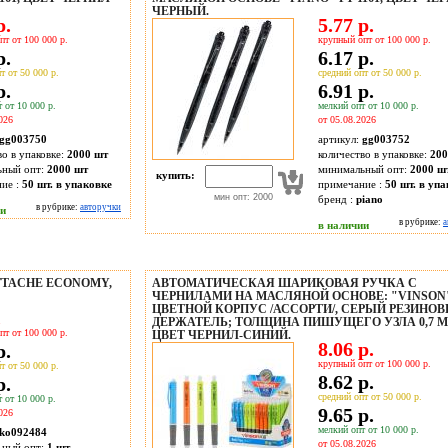
ЧЕРНЫЙ.
р.
5.77 р.
пт от 100 000 р.
крупный опт от 100 000 р.
р.
6.17 р.
т от 50 000 р.
средний опт от 50 000 р.
р.
6.91 р.
 от 10 000 р.
мелкий опт от 10 000 р.
026
от 05.08.2026
gg003750
артикул:
gg003752
во в упаковке:
2000 шт
количество в упаковке:
200
ьный опт:
2000 шт
минимальный опт:
2000 ш
купить:
ие :
50 шт. в упаковке
примечание :
50 шт. в уп
мин опт: 2000
бренд :
piano
в рубрике:
авторучки
ии
в рубрике:
а
в наличии
TTACHE ECONOMY,
АВТОМАТИЧЕСКАЯ ШАРИКОВАЯ РУЧКА С
ЧЕРНИЛАМИ НА МАСЛЯНОЙ ОСНОВЕ: "VINSON
ЦВЕТНОЙ КОРПУС /АССОРТИ/, СЕРЫЙ РЕЗИНО
.
ДЕРЖАТЕЛЬ; ТОЛЩИНА ПИШУЩЕГО УЗЛА 0,7 M
пт от 100 000 р.
ЦВЕТ ЧЕРНИЛ-СИНИЙ.
8.06 р.
р.
крупный опт от 100 000 р.
т от 50 000 р.
8.62 р.
р.
средний опт от 50 000 р.
 от 10 000 р.
9.65 р.
026
мелкий опт от 10 000 р.
ko092484
от 05.08.2026
ьный опт:
1 шт