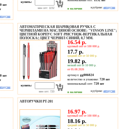
минимальный опт:
1152 шт
купить:
0 шт
в рубрике:
авторучки
мин опт: 1152
в наличии
т
вторучки
АВТОМАТИЧЕСКАЯ ШАРИКОВАЯ РУЧКА С
ЧЕРНИЛАМИ НА МАСЛЯНОЙ ОСНОВЕ: "VINSON LINE";
ЦВЕТНОЙ КОРПУС SOFT /РИСУНОК-ВЕРТИКАЛЬНАЯ
ПОЛОСКА/; ЦВЕТ ЧЕРНИЛ СИНИЙ, 0,7 MM.
16.54 р.
крупный опт от 100 000 р.
17.7 р.
средний опт от 50 000 р.
19.82 р.
мелкий опт от 10 000 р.
от 05.08.2026
артикул:
gg006024
0 шт
количество в упаковке:
720 шт
т
минимальный опт:
720 шт
купить:
вторучки
в рубрике:
авторучки
мин опт: 720
в наличии
АВТОРУЧКИ PT-201
16.97 р.
крупный опт от 100 000 р.
18.16 р.
средний опт от 50 000 р.