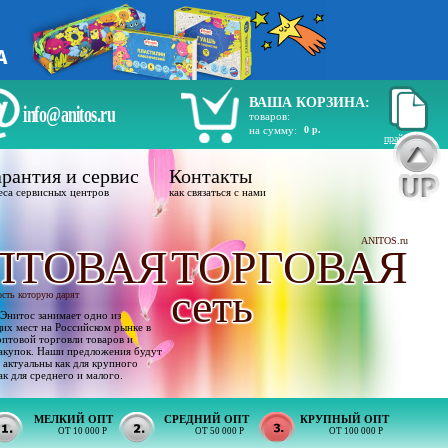
ВАША КОРЗИНА:
info@anitos.ru
товаров:
на сумму:
0 р.
прайс лист
рантия и сервис
Контакты
еса сервисных центров
как связаться с нами
ANITOS.ru
ПТОВАЯ
ТОРГОВАЯ
сеть
ость которую дарят
Энитос занимает одно из
х мест на Российском рынке в
оптовой торговли товаров и
акупок. Наши предложения будут
 актуальны как для крупного
ак для среднего и малого.
МЕЛКИЙ ОПТ
СРЕДНИЙ ОПТ
КРУПНЫЙ ОПТ
ОТ 10 000 Р
ОТ 50 000 Р
ОТ 100 000 Р