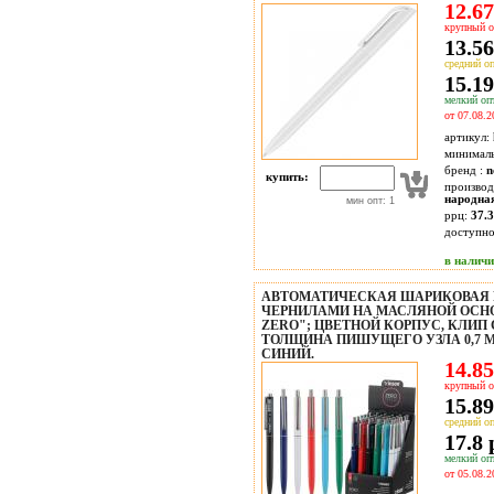
12.67
крупный о
13.56
средний оп
15.19
мелкий опт
от 07.08.2
артикул:
минимал
бренд :
n
купить:
производ
народна
мин опт: 1
ррц:
37.3
доступн
в налич
АВТОМАТИЧЕСКАЯ ШАРИКОВАЯ 
ЧЕРНИЛАМИ НА МАСЛЯНОЙ ОСНО
ZERO"; ЦВЕТНОЙ КОРПУС, КЛИП
ТОЛЩИНА ПИШУЩЕГО УЗЛА 0,7 M
СИНИЙ.
14.85
крупный о
15.89
средний оп
17.8 
мелкий опт
от 05.08.2