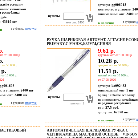
ttache economy
артикул:
gg006018
итель:
китайская
количество в упаковке:
240
я республика
минимальный опт:
2400 ш
купить:
 руб.
о:
43619
шт
в рубрике:
а
мин опт: 2400
в наличии
в рубрике:
авторучки
ии
РУЧКА ШАРИКОВАЯ АВТОМАТ. ATTACHE ECO
PRIMARY,С МАНЖ,0,35ММ,СИНЯЯ
р.
9.61 р.
пт от 100 000 р.
крупный опт от 100 000 р.
р.
10.28 р.
т от 50 000 р.
средний опт от 50 000 р.
 р.
11.51 р.
 от 10 000 р.
мелкий опт от 10 000 р.
026
от 07.08.2026
gg001608
артикул:
ko092483
во в упаковке:
2400 шт
минимальный опт:
1 шт
ьный опт:
2400 шт
бренд :
attache economy
купить:
производитель:
китайская
народная республика
в рубрике:
авторучки
ии
мин опт: 1
ррц:
27.5 руб.
доступно:
62678
шт
в рубрике:
а
в наличии
ПЛАСТИКОВЫЙ
АВТОМАТИЧЕСКАЯ ШАРИКОВАЯ РУЧКА С
ЧЕРНИЛАМИ НА МАСЛЯНОЙ ОСНОВЕ: "VINSON