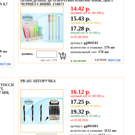
ПРИВЕДЕНИЯ, ИГОЛЬЧАТЫЙ НАКОНЕЧНИК, ЦВЕТ
 0,7
ЧЕРНИЛ-СИНИЙ. Z18073
14.42 р.
крупный опт от 100 000 р.
15.43 р.
средний опт от 50 000 р.
17.28 р.
мелкий опт от 10 000 р.
от 05.08.2026
артикул:
gg004542
количество в упаковке:
576 шт
0 шт
минимальный опт:
576 шт
купить:
т
в рубрике:
авторучки
мин опт: 576
в наличии
вторучки
PB-165 АВТОРУЧКА
 TOUCH
T,
16.12 р.
 MM,
крупный опт от 100 000 р.
17.25 р.
средний опт от 50 000 р.
19.32 р.
мелкий опт от 10 000 р.
от 05.08.2026
артикул:
gg001601
количество в упаковке:
1152 шт