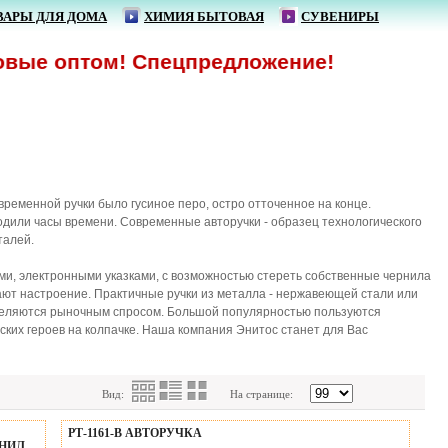
ВАРЫ ДЛЯ ДОМА
ХИМИЯ БЫТОВАЯ
СУВЕНИРЫ
том! Спецпредложение!
ременной ручки было гусиное перо, остро отточенное на конце.
одили часы времени. Современные авторучки - образец технологического
талей.
и, электронными указками, с возможностью стереть собственные чернила
ют настроение. Практичные ручки из металла - нержавеющей стали или
деляются рыночным спросом. Большой популярностью пользуются
ких героев на колпачке. Наша компания Энитос станет для Вас
Вид:
На странице:
РТ-1161-В АВТОРУЧКА
РНИЛ