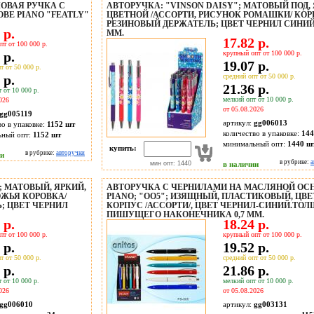
ОВАЯ РУЧКА С
АВТОРУЧКА: "VINSON DAISY"; МАТОВЫЙ ПОД, 
ВЕ PIANO "FEATLY"
ЦВЕТНОЙ /АССОРТИ, РИСУНОК РОМАШКИ/ КОР
РЕЗИНОВЫЙ ДЕРЖАТЕЛЬ; ЦВЕТ ЧЕРНИЛ СИНИЙ,
 р.
MM.
17.82 р.
пт от 100 000 р.
 р.
крупный опт от 100 000 р.
19.07 р.
т от 50 000 р.
 р.
средний опт от 50 000 р.
21.36 р.
 от 10 000 р.
мелкий опт от 10 000 р.
026
от 05.08.2026
gg005119
артикул:
gg006013
во в упаковке:
1152 шт
количество в упаковке:
144
ьный опт:
1152 шт
минимальный опт:
1440 ш
купить:
в рубрике:
авторучки
ии
в рубрике:
а
мин опт: 1440
в наличии
; МАТОВЫЙ, ЯРКИЙ,
АВТОРУЧКА С ЧЕРНИЛАМИ НА МАСЛЯНОЙ ОСН
ОЖЬЯ КОРОВКА/
PIANO; "OO5"; ИЗЯЩНЫЙ, ПЛАСТИКОВЫЙ, ЦВ
; ЦВЕТ ЧЕРНИЛ
КОРПУС /АССОРТИ/, ЦВЕТ ЧЕРНИЛ-СИНИЙ.ТО
ПИШУЩЕГО НАКОНЕЧНИКА 0,7 MM.
 р.
18.24 р.
пт от 100 000 р.
крупный опт от 100 000 р.
 р.
19.52 р.
т от 50 000 р.
средний опт от 50 000 р.
 р.
21.86 р.
 от 10 000 р.
мелкий опт от 10 000 р.
026
от 05.08.2026
gg006010
артикул:
gg003131