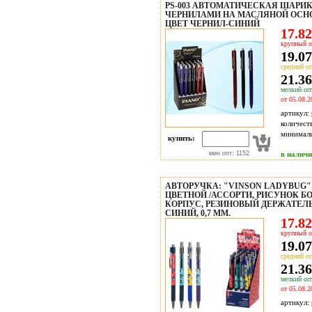
PS-003 АВТОМАТИЧЕСКАЯ ШАРИК
ЧЕРНИЛАМИ НА МАСЛЯНОЙ ОСНО
ЦВЕТ ЧЕРНИЛ-СИНИЙ
17.82
крупный о
19.07
средний оп
21.36
мелкий опт
от 05.08.2
артикул:
количест
минимал
купить:
мин опт: 1152
в налич
АВТОРУЧКА: "VINSON LADYBUG"
ЦВЕТНОЙ /АССОРТИ, РИСУНОК Б
КОРПУС, РЕЗИНОВЫЙ ДЕРЖАТЕЛЬ
СИНИЙ, 0,7 MM.
17.82
крупный о
19.07
средний оп
21.36
мелкий опт
от 05.08.2
артикул: