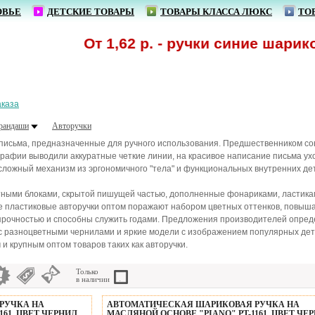
ОВЬЕ
ДЕТСКИЕ ТОВАРЫ
ТОВАРЫ КЛАССА ЛЮКС
ТО
От 1,62 р. - ручки синие шариковые оп
аказа
арандаши
Авторучки
 письма, предназначенные для ручного использования. Предшественником сов
рафии выводили аккуратные четкие линии, на красивое написание письма ух
сложный механизм из эргономичного "тела" и функциональных внутренних де
ными блоками, скрытой пишущей частью, дополненные фонариками, ластикам
 пластиковые авторучки оптом поражают набором цветных оттенков, повыша
 прочностью и способны служить годами. Предложения производителей опре
 с разноцветными чернилами и яркие модели с изображением популярных детс
и крупным оптом товаров таких как авторучки.
Только
в наличии
РУЧКА НА
АВТОМАТИЧЕСКАЯ ШАРИКОВАЯ РУЧКА НА
161, ЦВЕТ ЧЕРНИЛ
МАСЛЯНОЙ ОСНОВЕ "PIANO" PT-1161, ЦВЕТ ЧЕ