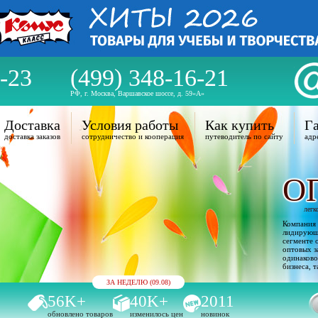
-23
(499) 348-16-21
РФ, г. Москва, Варшавское шоссе, д. 59«А»
Доставка
Условия работы
Как купить
Га
доставка заказов
сотрудничество и кооперация
путеводитель по сайту
адр
О
легк
Компания 
лидирующи
сегменте 
оптовых з
одинаково
бизнеса, т
ЗА НЕДЕЛЮ (09.08)
56K+
40K+
2011
обновлено товаров
изменилось цен
новинок