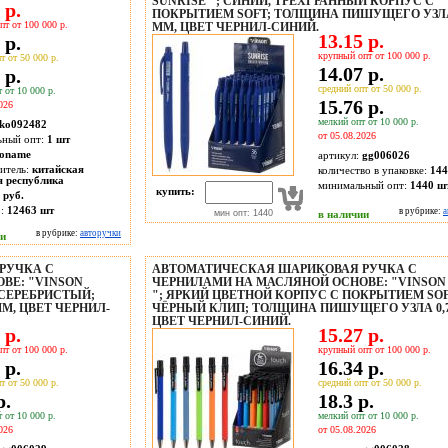
SUNRISE "; СИНИЙ, ТРЁХГРАННЫЙ КОРПУС С
 р.
ПОКРЫТИЕМ SOFT; ТОЛЩИНА ПИШУЩЕГО УЗЛА
пт от 100 000 р.
MM, ЦВЕТ ЧЕРНИЛ-СИНИЙ.
13.15 р.
 р.
крупный опт от 100 000 р.
т от 50 000 р.
14.07 р.
 р.
средний опт от 50 000 р.
 от 10 000 р.
15.76 р.
026
мелкий опт от 10 000 р.
ko092482
от 05.08.2026
ьный опт:
1 шт
oname
артикул:
gg006026
итель:
китайская
количество в упаковке:
144
я республика
минимальный опт:
1440 ш
купить:
 руб.
о:
12463
шт
в рубрике:
а
мин опт: 1440
в наличии
в рубрике:
авторучки
ии
РУЧКА С
АВТОМАТИЧЕСКАЯ ШАРИКОВАЯ РУЧКА С
ВЕ: "VINSON
ЧЕРНИЛАМИ НА МАСЛЯНОЙ ОСНОВЕ: "VINSON
 СЕРЕБРИСТЫЙ;
"; ЯРКИЙ ЦВЕТНОЙ КОРПУС С ПОКРЫТИЕМ SOF
M, ЦВЕТ ЧЕРНИЛ-
ЧЁРНЫЙ КЛИП; ТОЛЩИНА ПИШУЩЕГО УЗЛА 0,7
ЦВЕТ ЧЕРНИЛ-СИНИЙ.
 р.
15.27 р.
пт от 100 000 р.
крупный опт от 100 000 р.
 р.
16.34 р.
т от 50 000 р.
средний опт от 50 000 р.
р.
18.3 р.
 от 10 000 р.
мелкий опт от 10 000 р.
026
от 05.08.2026