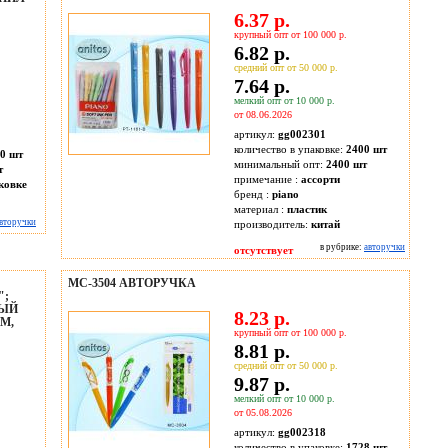
6.37 р.
крупный опт от 100 000 р.
6.82 р.
средний опт от 50 000 р.
7.64 р.
мелкий опт от 10 000 р.
от 08.06.2026
артикул:
gg002301
количество в упаковке:
2400 шт
0 шт
минимальный опт:
2400 шт
т
примечание :
ассорти
аковке
бренд :
piano
материал :
пластик
вторучки
производитель:
китай
в рубрике:
авторучки
отсутствует
МС-3504 АВТОРУЧКА
";
ВЫЙ
8.23 р.
M,
крупный опт от 100 000 р.
8.81 р.
средний опт от 50 000 р.
9.87 р.
мелкий опт от 10 000 р.
от 05.08.2026
артикул:
gg002318
количество в упаковке:
1728 шт