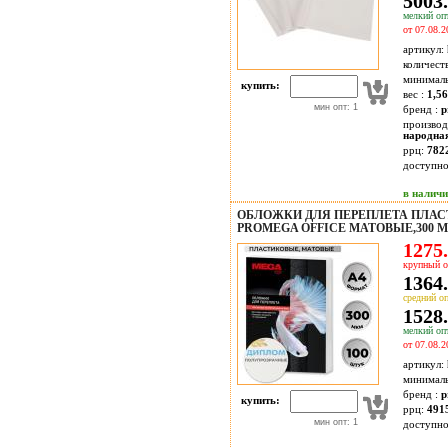
5003.
мелкий опт
от 07.08.2
артикул:
количест
минимал
купить:
вес :
1,56
мин опт: 1
бренд :
p
производ
народна
ррц:
782
доступн
в налич
ОБЛОЖКИ ДЛЯ ПЕРЕПЛЕТА ПЛА
PROMEGA OFFICE МАТОВЫЕ,300 М
1275.
крупный о
1364.
средний оп
1528.
мелкий опт
от 07.08.2
артикул:
минимал
бренд :
p
купить:
ррц:
491
мин опт: 1
доступн