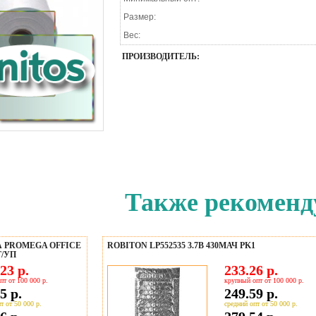
Размер:
Вес:
ПРОИЗВОДИТЕЛЬ:
Также рекоменд
 PROMEGA OFFICE
ROBITON LP552535 3.7В 430МАЧ PK1
Т/УП
23 р.
233.26 р.
пт от 100 000 р.
крупный опт от 100 000 р.
5 р.
249.59 р.
т от 50 000 р.
средний опт от 50 000 р.