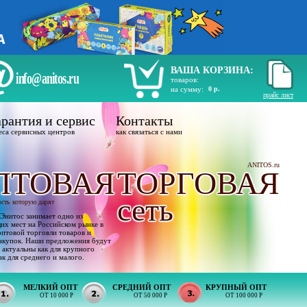
ВАША КОРЗИНА:
info@anitos.ru
товаров:
на сумму:
0 р.
прайс лист
рантия и сервис
Контакты
еса сервисных центров
как связаться с нами
ANITOS.ru
ПТОВАЯ
ТОРГОВАЯ
сеть
ость которую дарят
Энитос занимает одно из
х мест на Российском рынке в
оптовой торговли товаров и
акупок. Наши предложения будут
 актуальны как для крупного
ак для среднего и малого.
МЕЛКИЙ ОПТ
СРЕДНИЙ ОПТ
КРУПНЫЙ ОПТ
ОТ 10 000 Р
ОТ 50 000 Р
ОТ 100 000 Р