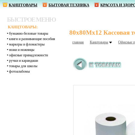
КАНЦТОВАРЫ
БЫТОВАЯ ТЕХНИКА
КРАСОТА И ЗДОР
БЫСТРОЕ МЕНЮ
КАНЦТОВАРЫ:
80х80Mх12 Кассовая те
•
бумажно-беловые товары
•
книги и развивающие пособия
главная
Канцтовары
Офисные п
•
маркеры и фломастеры
•
ножи и ножницы
•
офисные принадлежности
•
ручки и карандаши
•
товары для школы
•
фотоальбомы