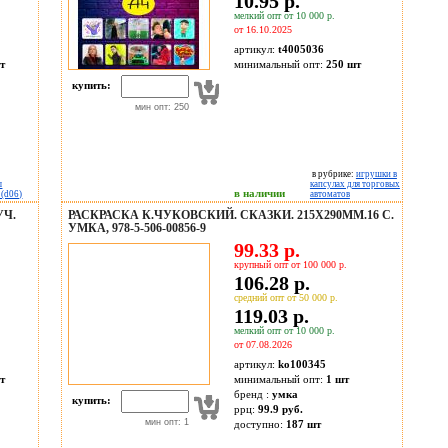
10.95 р.
мелкий опт от 10 000 р.
от 16.10.2025
артикул:
t4005036
т
минимальный опт:
250 шт
купить:
мин опт: 250
в рубрике:
игрушки в
ы
капсулах для торговых
в наличии
 (d06)
автоматов
УЧ.
РАСКРАСКА К.ЧУКОВСКИЙ. СКАЗКИ. 215Х290ММ.16 С.
УМКА, 978-5-506-00856-9
99.33 р.
крупный опт от 100 000 р.
106.28 р.
средний опт от 50 000 р.
119.03 р.
мелкий опт от 10 000 р.
от 07.08.2026
артикул:
ko100345
т
минимальный опт:
1 шт
бренд :
умка
купить:
ррц:
99.9 руб.
мин опт: 1
доступно:
187
шт