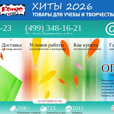
-23
(499) 348-16-21
РФ, г. Москва, Варшавское шоссе, д. 59«А»
Доставка
Условия работы
Как купить
Га
доставка заказов
сотрудничество и кооперация
путеводитель по сайту
адр
О
легк
Компания 
лидирующи
сегменте 
оптовых з
одинаково
бизнеса, т
ЗА СЕГОДНЯ (07.08)
39K+
723
2011
обновлено товаров
изменилось цен
новинок