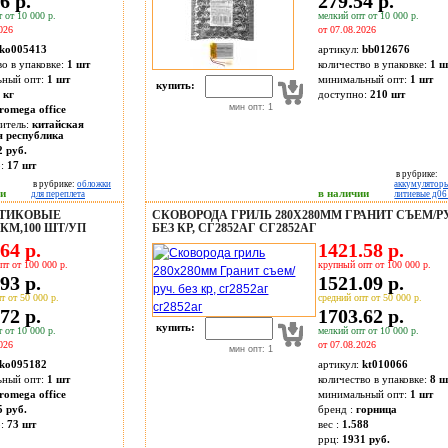
6 р.
279.54 р.
 от 10 000 р.
мелкий опт от 10 000 р.
026
от 07.08.2026
ko005413
артикул:
bb012676
во в упаковке:
1 шт
количество в упаковке:
1 ш
ьный опт:
1 шт
минимальный опт:
1 шт
купить:
 кг
доступно:
210
шт
мин опт: 1
romega office
итель:
китайская
я республика
2 руб.
о:
17
шт
в рубрике:
в рубрике:
обложки
аккумулятор
ии
в наличии
для переплета
литиевые д06
СТИКОВЫЕ
СКОВОРОДА ГРИЛЬ 280Х280ММ ГРАНИТ СЪЕМ/Р
КМ,100 ШТ/УП
БЕЗ КР, СГ2852АГ СГ2852АГ
64 р.
1421.58 р.
пт от 100 000 р.
крупный опт от 100 000 р.
93 р.
1521.09 р.
т от 50 000 р.
средний опт от 50 000 р.
72 р.
1703.62 р.
купить:
 от 10 000 р.
мелкий опт от 10 000 р.
026
от 07.08.2026
мин опт: 1
ko095182
артикул:
kt010066
ьный опт:
1 шт
количество в упаковке:
8 ш
romega office
минимальный опт:
1 шт
5 руб.
бренд :
горница
о:
73
шт
вес :
1.588
ррц:
1931 руб.