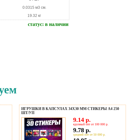
0.0315 м3 см.
19.32 кг
статус:
в наличии
уем
ИГРУШКИ В КАПСУЛАХ 34Х30 ММ СТИКЕРЫ А4 250
ШТ/УП
9.14 р.
крупный опт от 100 000 р.
9.78 р.
средний опт от 50 000 р.