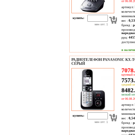
от 06.08.2
артикул:
количест
минимал
купить:
вес :
0,5
мин опт: 1
бренд :
p
производ
народна
ррц:
445
доступн
в налич
РАДИОТЕЛЕФОН PANASONIC KX-T
СЕРЫЙ
7078.
крупный о
7573.
средний оп
8482.
мелкий опт
от 06.08.2
артикул:
количест
минимал
купить:
вес :
0,5
мин опт: 1
бренд :
p
производ
народна