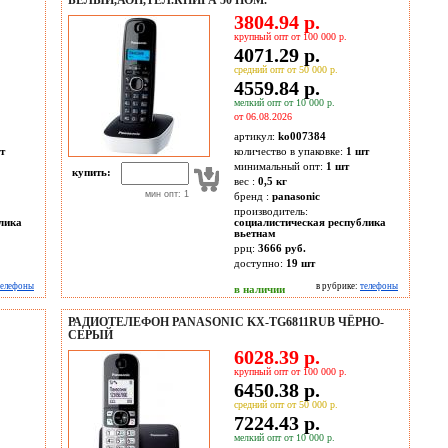
БЕЛЫЙ,АОН,ТЕЛ.КНИГА 50 НОМ.
3804.94 р.
крупный опт от 100 000 р.
4071.29 р.
средний опт от 50 000 р.
4559.84 р.
мелкий опт от 10 000 р.
от 06.08.2026
артикул:
ko007384
т
количество в упаковке:
1 шт
минимальный опт:
1 шт
купить:
вес :
0,5 кг
мин опт: 1
бренд :
panasonic
производитель:
лика
социалистическая республика
вьетнам
ррц:
3666 руб.
доступно:
19
шт
телефоны
в рубрике:
телефоны
в наличии
РАДИОТЕЛЕФОН PANASONIC KX-TG6811RUB ЧЁРНО-
СЕРЫЙ
6028.39 р.
крупный опт от 100 000 р.
6450.38 р.
средний опт от 50 000 р.
7224.43 р.
мелкий опт от 10 000 р.