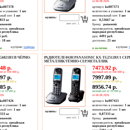
026
от 06.08.2026
ko007378
артикул:
ko007373
во в упаковке:
1 шт
количество в упаковке:
1 ш
ьный опт:
1 шт
минимальный опт:
1 шт
купить:
3833 кг
вес :
0,53667 кг
мин опт: 1
anasonic
бренд :
panasonic
итель:
китайская
производитель:
китайская
я республика
народная республика
5 руб.
ррц:
4491 руб.
о:
18
шт
доступно:
21
шт
в рубрике:
телефоны
в рубрике:
ии
в наличии
G6821RUB ЧЁРНО-
РАДИОТЕЛЕФОН PANASONIC KX-TG2512RU1 СЕ
МЕТАЛЛИК/ТЁМНО-СЕР.МЕТАЛЛИК
48 р.
7473.92 р.
пт от 100 000 р.
крупный опт от 100 000 р.
97 р.
7997.09 р.
т от 50 000 р.
средний опт от 50 000 р.
85 р.
8956.74 р.
 от 10 000 р.
мелкий опт от 10 000 р.
026
от 06.08.2026
ko007426
артикул:
ko007421
во в упаковке:
1 шт
количество в упаковке:
1 ш
ьный опт:
1 шт
минимальный опт:
1 шт
купить:
4333 кг
вес :
0,87333 кг
мин опт: 1
anasonic
бренд :
panasonic
итель:
китайская
производитель:
китайская
я республика
народная республика