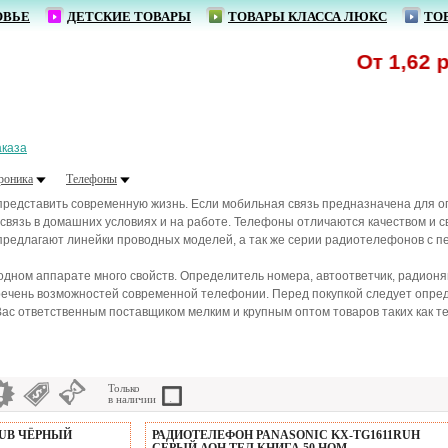
ОВЬЕ
ДЕТСКИЕ ТОВАРЫ
ТОВАРЫ КЛАССА ЛЮКС
ТО
От 1,62 р. - 
аказа
роника
Телефоны
представить современную жизнь. Если мобильная связь предназначена для 
вязь в домашних условиях и на работе. Телефоны отличаются качеством и с
предлагают линейки проводных моделей, а так же серии радиотелефонов с п
ном аппарате много свойств. Определитель номера, автоответчик, радионяня
речень возможностей современной телефонии. Перед покупкой следует опре
ас ответственным поставщиком мелким и крупным оптом товаров таких как 
Только
в наличии
RUB ЧЁРНЫЙ
РАДИОТЕЛЕФОН PANASONIC KX-TG1611RUH