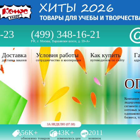
-23
(499) 348-16-21
РФ, г. Москва, Варшавское шоссе, д. 59«А»
Доставка
Условия работы
Как купить
Га
доставка заказов
сотрудничество и кооперация
путеводитель по сайту
адр
О
легк
Компания 
лидирующи
сегменте 
оптовых з
одинаково
бизнеса, т
ЗА НЕДЕЛЮ (07.08)
56K+
43K+
2011
обновлено товаров
изменилось цен
новинок