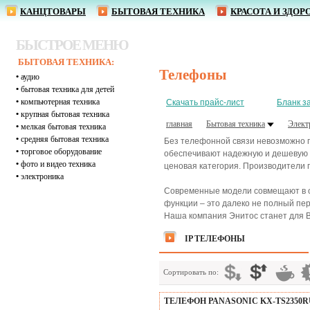
КАНЦТОВАРЫ
БЫТОВАЯ ТЕХНИКА
КРАСОТА И ЗДОР
БЫСТРОЕ МЕНЮ
БЫТОВАЯ ТЕХНИКА:
Телефоны
•
аудио
•
бытовая техника для детей
•
компьютерная техника
Скачать прайс-лист
Бланк з
•
крупная бытовая техника
главная
Бытовая техника
Элект
•
мелкая бытовая техника
•
средняя бытовая техника
Без телефонной связи невозможно 
•
торговое оборудование
обеспечивают надежную и дешевую с
•
фото и видео техника
ценовая категория. Производители 
•
электроника
Современные модели совмещают в од
функции – это далеко не полный пе
Наша компания Энитос станет для В
IP ТЕЛЕФОНЫ
Сортировать по:
ТЕЛЕФОН PANASONIC KX-TS2350