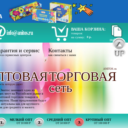
ВАША КОРЗИНА:
info@anitos.ru
товаров:
на сумму:
0 р.
прайс лист
рантия и сервис
Контакты
еса сервисных центров
как связаться с нами
ANITOS.ru
ПТОВАЯ
ТОРГОВАЯ
сеть
ость которую дарят
Энитос занимает одно из
х мест на Российском рынке в
оптовой торговли товаров и
акупок. Наши предложения будут
 актуальны как для крупного
ак для среднего и малого.
МЕЛКИЙ ОПТ
СРЕДНИЙ ОПТ
КРУПНЫЙ ОПТ
ОТ 10 000 Р
ОТ 50 000 Р
ОТ 100 000 Р