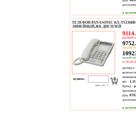
ррц:
682
доступн
в налич
ТЕЛЕФОН PANASONIC KX-TS2368R
ЛИНЕЙНЫЙ,ЖК ДИСПЛЕЙ
9114.
крупный о
9752.
средний оп
10923
мелкий опт
от 06.08.2
артикул:
количест
минимал
купить:
вес :
1,11
мин опт: 1
бренд :
p
производ
ррц:
878
доступн
в налич