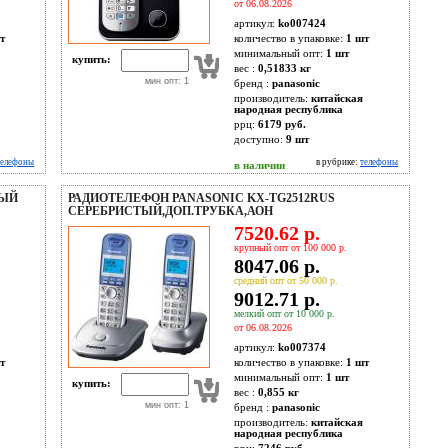
от 06.08.2026
артикул:
ko007424
т
количество в упаковке:
1 шт
минимальный опт:
1 шт
купить:
вес :
0,51833 кг
мин опт: 1
бренд :
panasonic
производитель:
китайская
народная республика
ррц:
6179 руб.
доступно:
9
шт
телефоны
в рубрике:
телефоны
в наличии
РЫЙ
РАДИОТЕЛЕФОН PANASONIC KX-TG2512RUS
СЕРЕБРИСТЫЙ,ДОП.ТРУБКА,АОН
7520.62 р.
крупный опт от 100 000 р.
8047.06 р.
средний опт от 50 000 р.
9012.71 р.
мелкий опт от 10 000 р.
от 06.08.2026
артикул:
ko007374
т
количество в упаковке:
1 шт
минимальный опт:
1 шт
купить:
вес :
0,855 кг
мин опт: 1
бренд :
panasonic
производитель:
китайская
народная республика