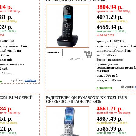
СЕРЫЙ,АОН,ТЕЛ.КНИГА 50 НОМ.
04 р.
3804.94 р.
пт от 100 000 р.
крупный опт от 100 000 р.
81 р.
4071.29 р.
т от 50 000 р.
средний опт от 50 000 р.
39 р.
4559.84 р.
 от 10 000 р.
мелкий опт от 10 000 р.
026
от 06.08.2026
ko007370
артикул:
ko007382
во в упаковке:
1 шт
количество в упаковке:
1 ш
ьный опт:
1 шт
минимальный опт:
1 шт
купить:
2333 кг
вес :
0,505 кг
мин опт: 1
anasonic
бренд :
panasonic
итель:
малайзия
производитель:
социалистическая респуб
3 руб.
вьетнам
о:
123
шт
ррц:
3666 руб.
доступно:
85
шт
в рубрике:
телефоны
ии
в рубрике:
в наличии
G2511RUM СЕРЫЙ
РАДИОТЕЛЕФОН PANASONIC KX-TG2511RUS
СЕРЕБРИСТЫЙ,АОН.ГР.СВЯЗЬ
84 р.
4661.21 р.
пт от 100 000 р.
крупный опт от 100 000 р.
51 р.
4987.49 р.
т от 50 000 р.
средний опт от 50 000 р.
21 р.
5585.99 р.
 от 10 000 р.
мелкий опт от 10 000 р.