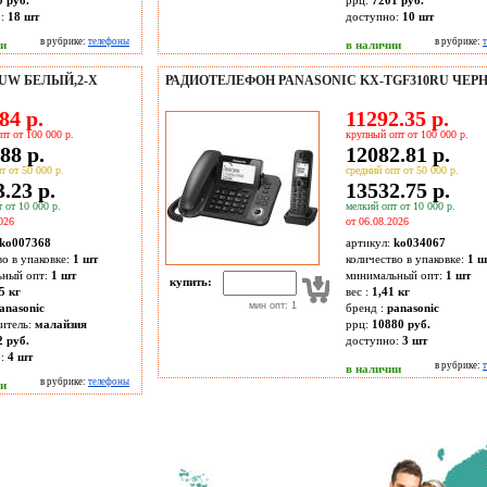
0 руб.
ррц:
7201 руб.
о:
18
шт
доступно:
10
шт
в рубрике:
телефоны
в рубрике:
ии
в наличии
UW БЕЛЫЙ,2-Х
РАДИОТЕЛЕФОН PANASONIC KX-TGF310RU ЧЕР
84 р.
11292.35 р.
пт от 100 000 р.
крупный опт от 100 000 р.
88 р.
12082.81 р.
т от 50 000 р.
средний опт от 50 000 р.
.23 р.
13532.75 р.
 от 10 000 р.
мелкий опт от 10 000 р.
026
от 06.08.2026
ko007368
артикул:
ko034067
во в упаковке:
1 шт
количество в упаковке:
1 ш
ьный опт:
1 шт
минимальный опт:
1 шт
купить:
5 кг
вес :
1,41 кг
мин опт: 1
anasonic
бренд :
panasonic
итель:
малайзия
ррц:
10880 руб.
2 руб.
доступно:
3
шт
о:
4
шт
в рубрике:
в наличии
в рубрике:
телефоны
ии