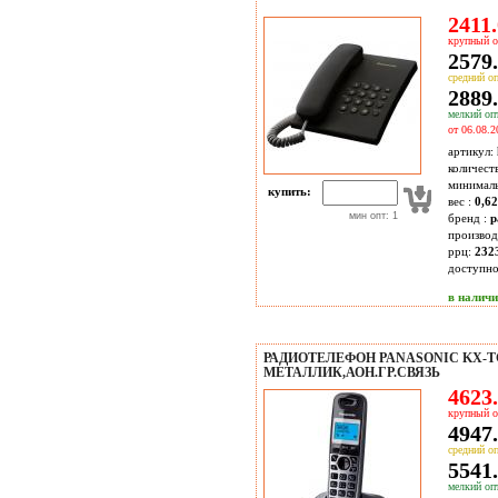
2411.
крупный о
2579.
средний оп
2889.
мелкий опт
от 06.08.2
артикул:
количест
минимал
купить:
вес :
0,6
мин опт: 1
бренд :
p
производ
ррц:
232
доступн
в налич
РАДИОТЕЛЕФОН PANASONIC KX-T
МЕТАЛЛИК,АОН.ГР.СВЯЗЬ
4623.
крупный о
4947.
средний оп
5541.
мелкий опт