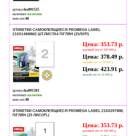
артикул
ko091525
наличие
в наличии
мин опт.
40
ЭТИКЕТКИ САМОКЛЕЯЩИЕСЯ PROMEGA LABEL
210Х148ММ/2 ШТ.ЛИСТА4 П/ГЛЯН (25Л/УП)
Цена: 353.73 р.
крупный опт от 100 000 р.
Цена: 378.49 р.
средний опт от 50 000 р.
Цена: 423.91 р.
мелкий опт от 10 000 р.
артикул
ko091503
наличие
в наличии
мин опт.
40
ЭТИКЕТКИ САМОКЛЕЯЩИЕСЯ PROMEGA LABEL 210Х297ММ,
П/ГЛЯН (25 ЛИС/УП.)
Цена: 353.73 р.
крупный опт от 100 000 р.