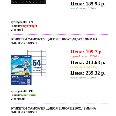
Цена: 185.93 р.
мелкий опт от 10 000 р.
артикул
ko091471
наличие
отсутствует
мин опт.
1
ЭТИКЕТКИ САМОКЛЕЯЩИЕСЯ EUROPE,48,5Х16,9ММ НА
ЛИСТЕА4,18Л/УП
Цена: 199.7 р.
крупный опт от 100 000 р.
Цена: 213.68 р.
средний опт от 50 000 р.
Цена: 239.32 р.
мелкий опт от 10 000 р.
артикул
ko091490
наличие
в наличии
мин опт.
30
ЭТИКЕТКИ САМОКЛЕЯЩИЕСЯ EUROPE,210Х148ММ НА
ЛИСТЕА4,18Л/УП