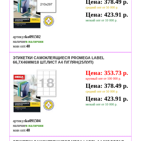
Цена: 378.49 р.
средний опт от 50 000 р.
Цена: 423.91 р.
мелкий опт от 10 000 р.
артикул
ko091502
наличие
в наличии
мин опт.
40
ЭТИКЕТКИ САМОКЛЕЯЩИЕСЯ PROMEGA LABEL
66,7Х46ММ/18 ШТ.ЛИСТ А4 П/ГЛЯН(25Л/УП)
Цена: 353.73 р.
крупный опт от 100 000 р.
Цена: 378.49 р.
средний опт от 50 000 р.
Цена: 423.91 р.
мелкий опт от 10 000 р.
артикул
ko091504
наличие
в наличии
мин опт.
40