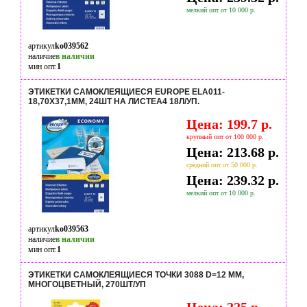
мелкий опт от 10 000 р.
артикул
ko039562
наличие
в наличии
мин опт.
1
ЭТИКЕТКИ САМОКЛЕЯЩИЕСЯ EUROPE ELA011-
18,70X37,1ММ, 24ШТ НА ЛИСТЕА4 18Л/УП.
Цена: 199.7 р.
крупный опт от 100 000 р.
Цена: 213.68 р.
средний опт от 50 000 р.
Цена: 239.32 р.
мелкий опт от 10 000 р.
артикул
ko039563
наличие
в наличии
мин опт.
1
ЭТИКЕТКИ САМОКЛЕЯЩИЕСЯ ТОЧКИ 3088 D=12 ММ,
МНОГОЦВЕТНЫЙ, 270ШТ/УП