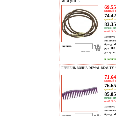
MIDI (8ШТ.)
69.55
крупный о
74.42
средний оп
83.35
мелкий опт
от 07.08.2
артикул:
минимал
бренд :
d
купить:
ррц:
100 
мин опт: 1
доступн
в налич
ГРЕБЕНЬ ВОЛНА DEWAL BEAUTY 
71.64
крупный о
76.65
средний оп
85.85
мелкий опт
от 07.08.2
артикул:
минимал
бренд :
d
купить: