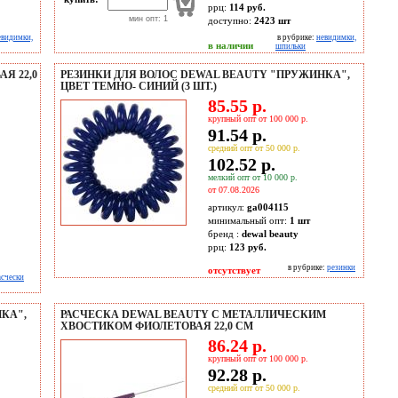
ррц:
114 руб.
мин опт: 1
доступно:
2423
шт
евидимки,
в рубрике:
невидимки,
в наличии
шпильки
Я 22,0
РЕЗИНКИ ДЛЯ ВОЛОС DEWAL BEAUTY "ПРУЖИНКА",
ЦВЕТ ТЕМНО- СИНИЙ (3 ШТ.)
85.55 р.
крупный опт от 100 000 р.
91.54 р.
средний опт от 50 000 р.
102.52 р.
мелкий опт от 10 000 р.
от 07.08.2026
артикул:
ga004115
минимальный опт:
1 шт
бренд :
dewal beauty
ррц:
123 руб.
в рубрике:
резинки
отсутствует
асчески
КА",
РАСЧЕСКА DEWAL BEAUTY С МЕТАЛЛИЧЕСКИМ
ХВОСТИКОМ ФИОЛЕТОВАЯ 22,0 СМ
86.24 р.
крупный опт от 100 000 р.
92.28 р.
средний опт от 50 000 р.