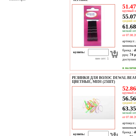
51.47
крупный о
55.07
средний оп
61.68
мелкий опт
от 07.08.2
артикул:
минимал
бренд :
d
купить:
ррц:
74 р
мин опт: 1
доступн
в налич
РЕЗИНКИ ДЛЯ ВОЛОС DEWAL BEA
ЦВЕТНЫЕ, MIDI (25ШТ)
52.86
крупный о
56.56
средний оп
63.35
мелкий опт
от 07.08.2
артикул:
минимал
бренд :
d
купить: