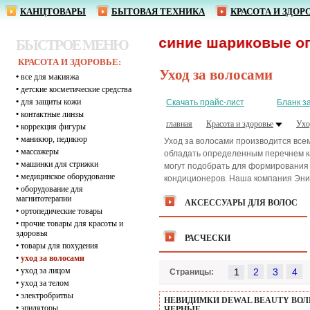
КАНЦТОВАРЫ
БЫТОВАЯ ТЕХНИКА
КРАСОТА И ЗДОР
1,62 р. - ручки синие шариковые оптом! 
БЫСТРОЕ МЕНЮ
КРАСОТА И ЗДОРОВЬЕ:
Уход за волосами
•
все для макияжа
•
детские косметические средства
•
для защиты кожи
Скачать прайс-лист
Бланк з
•
контактные линзы
главная
Красота и здоровье
Ухо
•
коррекция фигуры
•
маникюр, педикюр
Уход за волосами производится все
•
массажеры
обладать определенным перечнем ка
•
машинки для стрижки
могут подобрать для формирования п
•
медицинское оборудование
кондиционеров. Наша компания Энит
•
оборудование для
магнитотерапии
АКСЕССУАРЫ ДЛЯ ВОЛОС
•
ортопедические товары
•
прочие товары для красоты и
здоровья
РАСЧЕСКИ
•
товары для похудения
•
уход за волосами
•
уход за лицом
1
Страницы:
•
уход за телом
•
электробритвы
НЕВИДИМКИ DEWAL BEAUTY ВОЛНА
•
эпиляторы
ЧЕРНЫЕ