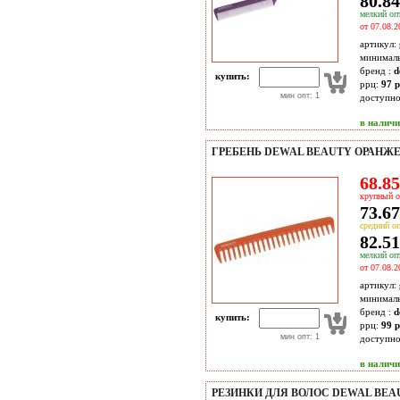
80.84
мелкий опт
от 07.08.2
артикул:
минимал
бренд :
d
купить:
ррц:
97 р
мин опт: 1
доступн
в налич
ГРЕБЕНЬ DEWAL BEAUTY ОРАНЖЕ
68.85
крупный о
73.67
средний оп
82.51
мелкий опт
от 07.08.2
артикул:
минимал
бренд :
d
купить:
ррц:
99 р
мин опт: 1
доступн
в налич
РЕЗИНКИ ДЛЯ ВОЛОС DEWAL BEA