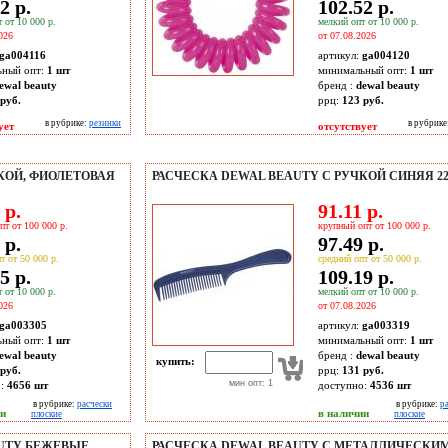
2 р.
102.52 р.
 от 10 000 р.
мелкий опт от 10 000 р.
026
от 07.08.2026
ga004116
артикул:
ga004120
ьный опт:
1 шт
минимальный опт:
1 шт
ewal beauty
бренд :
dewal beauty
руб.
ррц:
123 руб.
в рубрике:
резинки
в рубрике
ует
отсутствует
КОЙ, ФИОЛЕТОВАЯ
РАСЧЕСКА DEWAL BEAUTY С РУЧКОЙ СИНЯЯ 22
 р.
91.11 р.
пт от 100 000 р.
крупный опт от 100 000 р.
 р.
97.49 р.
т от 50 000 р.
средний опт от 50 000 р.
5 р.
109.19 р.
 от 10 000 р.
мелкий опт от 10 000 р.
026
от 07.08.2026
ga003305
артикул:
ga003319
ьный опт:
1 шт
минимальный опт:
1 шт
ewal beauty
бренд :
dewal beauty
купить:
руб.
ррц:
131 руб.
мин опт: 1
о:
4656
шт
доступно:
4536
шт
в рубрике:
расчески
в рубрике:
р
ии
в наличии
плоские
плоские
AUTY БЕЖЕВЫЕ
РАСЧЕСКА DEWAL BEAUTY С МЕТАЛЛИЧЕСКИ