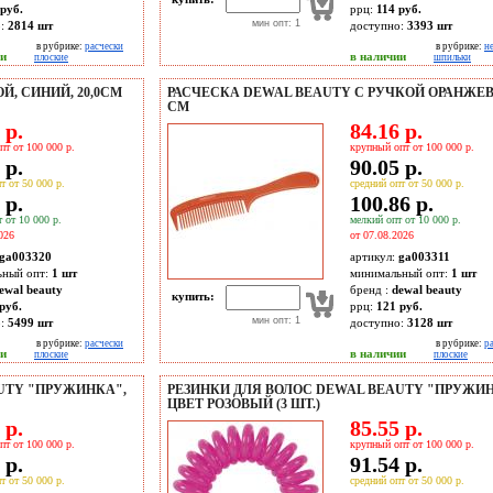
руб.
ррц:
114 руб.
мин опт: 1
о:
2814
шт
доступно:
3393
шт
в рубрике:
расчески
в рубрике:
н
ии
в наличии
плоские
шпильки
Й, СИНИЙ, 20,0СМ
РАСЧЕСКА DEWAL BEAUTY С РУЧКОЙ ОРАНЖЕВА
СМ
 р.
84.16 р.
пт от 100 000 р.
крупный опт от 100 000 р.
 р.
90.05 р.
т от 50 000 р.
средний опт от 50 000 р.
 р.
100.86 р.
 от 10 000 р.
мелкий опт от 10 000 р.
026
от 07.08.2026
ga003320
артикул:
ga003311
ьный опт:
1 шт
минимальный опт:
1 шт
ewal beauty
бренд :
dewal beauty
купить:
руб.
ррц:
121 руб.
мин опт: 1
о:
5499
шт
доступно:
3128
шт
в рубрике:
расчески
в рубрике:
р
ии
в наличии
плоские
плоские
UTY "ПРУЖИНКА",
РЕЗИНКИ ДЛЯ ВОЛОС DEWAL BEAUTY "ПРУЖИН
ЦВЕТ РОЗОВЫЙ (3 ШТ.)
 р.
85.55 р.
пт от 100 000 р.
крупный опт от 100 000 р.
 р.
91.54 р.
т от 50 000 р.
средний опт от 50 000 р.