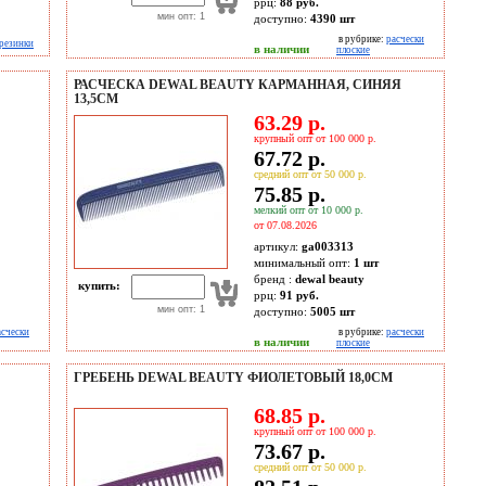
ррц:
88 руб.
мин опт: 1
доступно:
4390
шт
в рубрике:
расчески
резинки
в наличии
плоские
РАСЧЕСКА DEWAL BEAUTY КАРМАННАЯ, СИНЯЯ
13,5СМ
63.29 р.
крупный опт от 100 000 р.
67.72 р.
средний опт от 50 000 р.
75.85 р.
мелкий опт от 10 000 р.
от 07.08.2026
артикул:
ga003313
минимальный опт:
1 шт
бренд :
dewal beauty
купить:
ррц:
91 руб.
мин опт: 1
доступно:
5005
шт
асчески
в рубрике:
расчески
в наличии
плоские
ГРЕБЕНЬ DEWAL BEAUTY ФИОЛЕТОВЫЙ 18,0СМ
68.85 р.
крупный опт от 100 000 р.
73.67 р.
средний опт от 50 000 р.