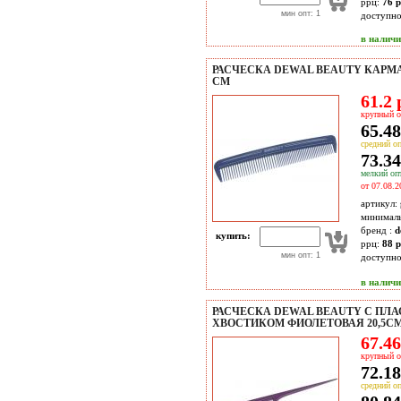
ррц:
76 р
мин опт: 1
доступн
в налич
РАСЧЕСКА DEWAL BEAUTY КАРМА
СМ
61.2 
крупный о
65.48
средний оп
73.34
мелкий опт
от 07.08.2
артикул:
минимал
бренд :
d
купить:
ррц:
88 р
мин опт: 1
доступн
в налич
РАСЧЕСКА DEWAL BEAUTY С ПЛ
ХВОСТИКОМ ФИОЛЕТОВАЯ 20,5С
67.46
крупный о
72.18
средний оп