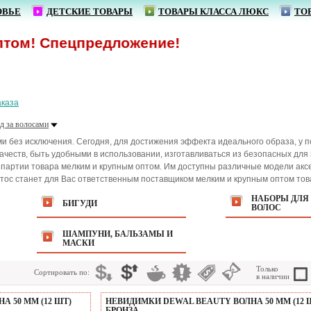
ОВЬЕ
ДЕТСКИЕ ТОВАРЫ
ТОВАРЫ КЛАССА ЛЮКС
ТО
Спецпредложение!
аказа
д за волосами
ми без исключения. Сегодня, для достижения эффекта идеального образа, у 
честв, быть удобными в использовании, изготавливаться из безопасных для 
артии товара мелким и крупным оптом. Им доступны различные модели аксесс
ос станет для Вас ответственным поставщиком мелким и крупным оптом товар
НАБОРЫ ДЛЯ
БИГУДИ
ВОЛОС
ШАМПУНИ, БАЛЬЗАМЫ И
МАСКИ
Только
Сортировать по:
в наличии
 50 ММ (12 ШТ)
НЕВИДИМКИ DEWAL BEAUTY ВОЛНА 50 ММ (12 
БРОНЗА