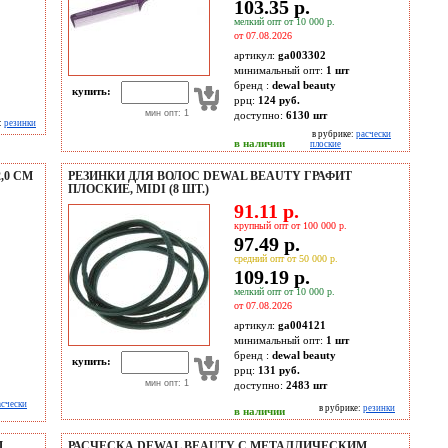
103.35 р.
мелкий опт от 10 000 р.
от 07.08.2026
артикул:
ga003302
минимальный опт:
1 шт
бренд :
dewal beauty
купить:
ррц:
124 руб.
мин опт: 1
доступно:
6130
шт
:
резинки
в рубрике:
расчески
в наличии
плоские
,0 СМ
РЕЗИНКИ ДЛЯ ВОЛОС DEWAL BEAUTY ГРАФИТ
ПЛОСКИЕ, MIDI (8 ШТ.)
91.11 р.
крупный опт от 100 000 р.
97.49 р.
средний опт от 50 000 р.
109.19 р.
мелкий опт от 10 000 р.
от 07.08.2026
артикул:
ga004121
минимальный опт:
1 шт
бренд :
dewal beauty
купить:
ррц:
131 руб.
мин опт: 1
доступно:
2483
шт
асчески
в рубрике:
резинки
в наличии
М
РАСЧЕСКА DEWAL BEAUTY С МЕТАЛЛИЧЕСКИМ