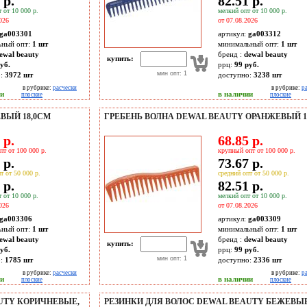
 р.
82.51 р.
 от 10 000 р.
мелкий опт от 10 000 р.
026
от 07.08.2026
ga003301
артикул:
ga003312
ьный опт:
1 шт
минимальный опт:
1 шт
ewal beauty
бренд :
dewal beauty
купить:
уб.
ррц:
99 руб.
мин опт: 1
о:
3972
шт
доступно:
3238
шт
в рубрике:
расчески
в рубрике:
р
ии
в наличии
плоские
плоские
ВЫЙ 18,0СМ
ГРЕБЕНЬ ВОЛНА DEWAL BEAUTY ОРАНЖЕВЫЙ 1
 р.
68.85 р.
пт от 100 000 р.
крупный опт от 100 000 р.
 р.
73.67 р.
т от 50 000 р.
средний опт от 50 000 р.
 р.
82.51 р.
 от 10 000 р.
мелкий опт от 10 000 р.
026
от 07.08.2026
ga003306
артикул:
ga003309
ьный опт:
1 шт
минимальный опт:
1 шт
ewal beauty
бренд :
dewal beauty
купить:
уб.
ррц:
99 руб.
мин опт: 1
о:
1785
шт
доступно:
2336
шт
в рубрике:
расчески
в рубрике:
р
ии
в наличии
плоские
плоские
UTY КОРИЧНЕВЫЕ,
РЕЗИНКИ ДЛЯ ВОЛОС DEWAL BEAUTY БЕЖЕВЫЕ