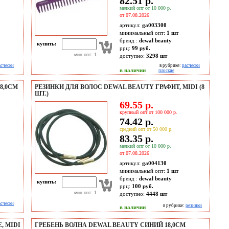
82.51 р.
мелкий опт от 10 000 р.
от 07.08.2026
артикул:
ga003300
минимальный опт:
1 шт
бренд :
dewal beauty
купить:
ррц:
99 руб.
мин опт: 1
доступно:
3298
шт
асчески
в рубрике:
расчески
в наличии
плоские
8,0СМ
РЕЗИНКИ ДЛЯ ВОЛОС DEWAL BEAUTY ГРАФИТ, MIDI (8
ШТ.)
69.55 р.
крупный опт от 100 000 р.
74.42 р.
средний опт от 50 000 р.
83.35 р.
мелкий опт от 10 000 р.
от 07.08.2026
артикул:
ga004130
минимальный опт:
1 шт
бренд :
dewal beauty
купить:
ррц:
100 руб.
мин опт: 1
доступно:
4448
шт
асчески
в рубрике:
резинки
в наличии
, MIDI
ГРЕБЕНЬ ВОЛНА DEWAL BEAUTY СИНИЙ 18,0СМ