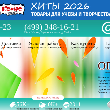
-23
(499) 348-16-21
РФ, г. Москва, Варшавское шоссе, д. 59«А»
Доставка
Условия работы
Как купить
Га
доставка заказов
сотрудничество и кооперация
путеводитель по сайту
адр
О
легк
Компания 
лидирующи
сегменте 
оптовых з
одинаково
бизнеса, т
ЗА НЕДЕЛЮ (09.08)
56K+
40K+
2011
обновлено товаров
изменилось цен
новинок