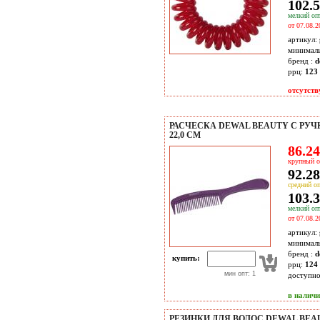
102.5
мелкий опт
от 07.08.2
артикул:
минимал
бренд :
d
ррц:
123 
отсутств
РАСЧЕСКА DEWAL BEAUTY С РУЧ
22,0 СМ
86.24
крупный о
92.28
средний оп
103.3
мелкий опт
от 07.08.2
артикул:
минимал
бренд :
d
купить:
ррц:
124 
мин опт: 1
доступн
в налич
РЕЗИНКИ ДЛЯ ВОЛОС DEWAL BE