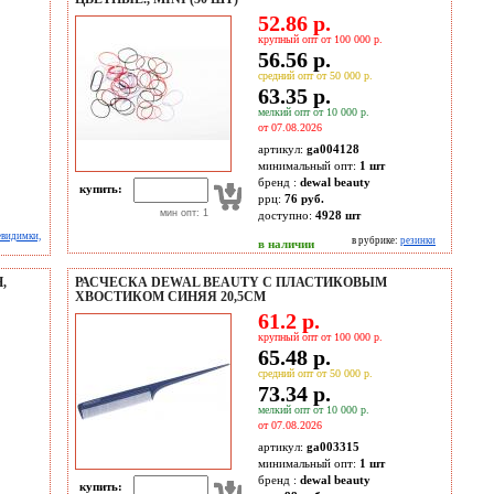
52.86 р.
крупный опт от 100 000 р.
56.56 р.
средний опт от 50 000 р.
63.35 р.
мелкий опт от 10 000 р.
от 07.08.2026
артикул:
ga004128
минимальный опт:
1 шт
бренд :
dewal beauty
купить:
ррц:
76 руб.
мин опт: 1
доступно:
4928
шт
евидимки,
в рубрике:
резинки
в наличии
,
РАСЧЕСКА DEWAL BEAUTY С ПЛАСТИКОВЫМ
ХВОСТИКОМ СИНЯЯ 20,5СМ
61.2 р.
крупный опт от 100 000 р.
65.48 р.
средний опт от 50 000 р.
73.34 р.
мелкий опт от 10 000 р.
от 07.08.2026
артикул:
ga003315
минимальный опт:
1 шт
бренд :
dewal beauty
купить: