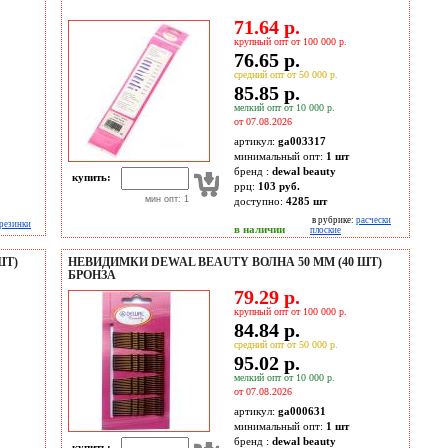
71.64 р.
крупный опт от 100 000 р.
76.65 р.
средний опт от 50 000 р.
85.85 р.
мелкий опт от 10 000 р.
от 07.08.2026
артикул:
ga003317
минимальный опт:
1 шт
бренд :
dewal beauty
купить:
ррц:
103 руб.
мин опт: 1
доступно:
4285
шт
в рубрике:
расчески
резинки
в наличии
плоские
ШТ)
НЕВИДИМКИ DEWAL BEAUTY ВОЛНА 50 ММ (40 ШТ)
БРОНЗА
79.29 р.
крупный опт от 100 000 р.
84.84 р.
средний опт от 50 000 р.
95.02 р.
мелкий опт от 10 000 р.
от 07.08.2026
артикул:
ga000631
минимальный опт:
1 шт
бренд :
dewal beauty
купить: