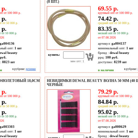
(8 ШТ.)
 р.
69.55 р.
пт от 100 000 р.
крупный опт от 100 000 р.
 р.
74.42 р.
т от 50 000 р.
средний опт от 50 000 р.
 р.
83.35 р.
 от 10 000 р.
мелкий опт от 10 000 р.
026
от 07.08.2026
ga004136
артикул:
ga004137
ьный опт:
1 шт
минимальный опт:
1 шт
ewal beauty
бренд :
dewal beauty
купить:
руб.
ррц:
100 руб.
мин опт: 1
о:
8823
шт
доступно:
8239
шт
в рубрике:
резинки
в рубрике:
ии
в наличии
ФИОЛЕТОВЫЙ 18,0СМ
НЕВИДИМКИ DEWAL BEAUTY ВОЛНА 50 ММ (40 
ЧЕРНЫЕ
 р.
79.29 р.
пт от 100 000 р.
крупный опт от 100 000 р.
 р.
84.84 р.
т от 50 000 р.
средний опт от 50 000 р.
 р.
95.02 р.
 от 10 000 р.
мелкий опт от 10 000 р.
026
от 07.08.2026
ga003303
артикул:
ga000629
ьный опт:
1 шт
минимальный опт:
1 шт
ewal beauty
бренд :
dewal beauty
купить: