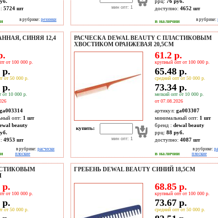
уб.
ррц:
76 руб.
мин опт: 1
о:
5724
шт
доступно:
4652
шт
в рубрике:
резинки
в рубрике:
ии
в наличии
ННАЯ, СИНЯЯ 12,4
РАСЧЕСКА DEWAL BEAUTY С ПЛАСТИКОВЫМ
ХВОСТИКОМ ОРАНЖЕВАЯ 20,5СМ
р.
61.2 р.
пт от 100 000 р.
крупный опт от 100 000 р.
 р.
65.48 р.
т от 50 000 р.
средний опт от 50 000 р.
 р.
73.34 р.
 от 10 000 р.
мелкий опт от 10 000 р.
026
от 07.08.2026
ga003314
артикул:
ga003307
ьный опт:
1 шт
минимальный опт:
1 шт
ewal beauty
бренд :
dewal beauty
купить:
уб.
ррц:
88 руб.
мин опт: 1
о:
4953
шт
доступно:
4087
шт
в рубрике:
расчески
в рубрике:
р
ии
в наличии
плоские
плоские
АСТИКОВЫМ
ГРЕБЕНЬ DEWAL BEAUTY СИНИЙ 18,5СМ
М
 р.
68.85 р.
пт от 100 000 р.
крупный опт от 100 000 р.
 р.
73.67 р.
т от 50 000 р.
средний опт от 50 000 р.