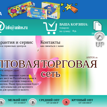
ВАША КОРЗИНА:
info@anitos.ru
товаров:
на сумму:
0 р.
прайс лист
рантия и сервис
Контакты
еса сервисных центров
как связаться с нами
ANITOS.ru
ПТОВАЯ
ТОРГОВАЯ
сеть
ость которую дарят
Энитос занимает одно из
х мест на Российском рынке в
оптовой торговли товаров и
акупок. Наши предложения будут
 актуальны как для крупного
ак для среднего и малого.
МЕЛКИЙ ОПТ
СРЕДНИЙ ОПТ
КРУПНЫЙ ОПТ
ОТ 10 000 Р
ОТ 50 000 Р
ОТ 100 000 Р