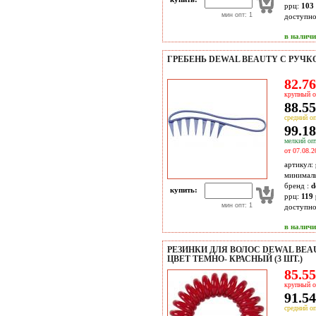
ррц:
103 
мин опт: 1
доступн
в налич
ГРЕБЕНЬ DEWAL BEAUTY С РУЧКО
82.76
крупный о
88.55
средний оп
99.18
мелкий опт
от 07.08.2
артикул:
минимал
бренд :
d
купить:
ррц:
119 
мин опт: 1
доступн
в налич
РЕЗИНКИ ДЛЯ ВОЛОС DEWAL BEA
ЦВЕТ ТЕМНО- КРАСНЫЙ (3 ШТ.)
85.55
крупный о
91.54
средний оп