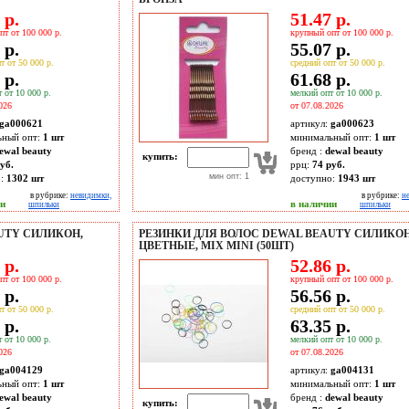
 р.
51.47 р.
пт от 100 000 р.
крупный опт от 100 000 р.
 р.
55.07 р.
т от 50 000 р.
средний опт от 50 000 р.
 р.
61.68 р.
 от 10 000 р.
мелкий опт от 10 000 р.
026
от 07.08.2026
ga000621
артикул:
ga000623
ьный опт:
1 шт
минимальный опт:
1 шт
ewal beauty
бренд :
dewal beauty
купить:
уб.
ррц:
74 руб.
мин опт: 1
о:
1302
шт
доступно:
1943
шт
в рубрике:
невидимки,
в рубрике:
н
ии
в наличии
шпильки
шпильки
UTY СИЛИКОН,
РЕЗИНКИ ДЛЯ ВОЛОС DEWAL BEAUTY СИЛИКОН
ЦВЕТНЫЕ, MIX MINI (50ШТ)
 р.
52.86 р.
пт от 100 000 р.
крупный опт от 100 000 р.
 р.
56.56 р.
т от 50 000 р.
средний опт от 50 000 р.
 р.
63.35 р.
 от 10 000 р.
мелкий опт от 10 000 р.
026
от 07.08.2026
ga004129
артикул:
ga004131
ьный опт:
1 шт
минимальный опт:
1 шт
ewal beauty
бренд :
dewal beauty
купить: