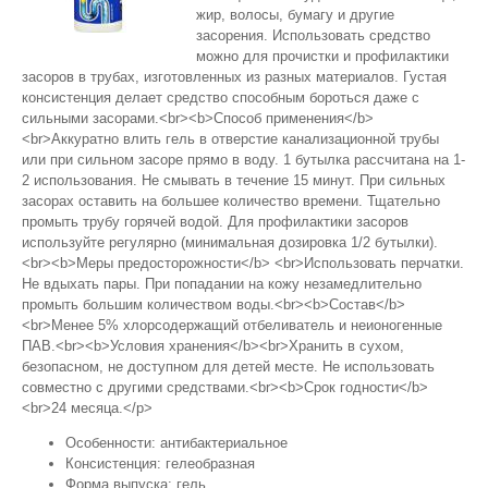
жир, волосы, бумагу и другие
засорения. Использовать средство
можно для прочистки и профилактики
засоров в трубах, изготовленных из разных материалов. Густая
консистенция делает средство способным бороться даже с
сильными засорами.<br><b>Способ применения</b>
<br>Аккуратно влить гель в отверстие канализационной трубы
или при сильном засоре прямо в воду. 1 бутылка рассчитана на 1-
2 использования. Не смывать в течение 15 минут. При сильных
засорах оставить на большее количество времени. Тщательно
промыть трубу горячей водой. Для профилактики засоров
используйте регулярно (минимальная дозировка 1/2 бутылки).
<br><b>Меры предосторожности</b> <br>Использовать перчатки.
Не вдыхать пары. При попадании на кожу незамедлительно
промыть большим количеством воды.<br><b>Состав</b>
<br>Менее 5% хлорсодержащий отбеливатель и неионогенные
ПАВ.<br><b>Условия хранения</b><br>Хранить в сухом,
безопасном, не доступном для детей месте. Не использовать
совместно с другими средствами.<br><b>Срок годности</b>
<br>24 месяца.</p>
Особенности: антибактериальное
Консистенция: гелеобразная
Форма выпуска: гель