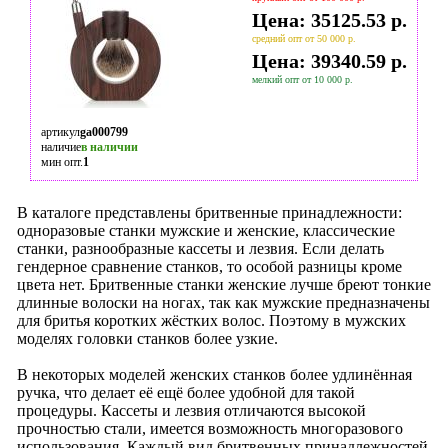
Цена: 35125.53 р.
средний опт от 50 000 р.
Цена: 39340.59 р.
мелкий опт от 10 000 р.
артикул
ga000799
наличие
в наличии
мин опт.
1
В каталоге представлены бритвенные принадлежности:
одноразовые станки мужские и женские, классические
станки, разнообразные кассеты и лезвия. Если делать
гендерное сравнение станков, то особой разницы кроме
цвета нет. Бритвенные станки женские лучше бреют тонкие
длинные волоски на ногах, так как мужские предназначены
для бритья коротких жёстких волос. Поэтому в мужских
моделях головки станков более узкие.
В некоторых моделей женских станков более удлинённая
ручка, что делает её ещё более удобной для такой
процедуры. Кассеты и лезвия отличаются высокой
прочностью стали, имеется возможность многоразового
использования. Каждый вид бритвенных принадлежностей