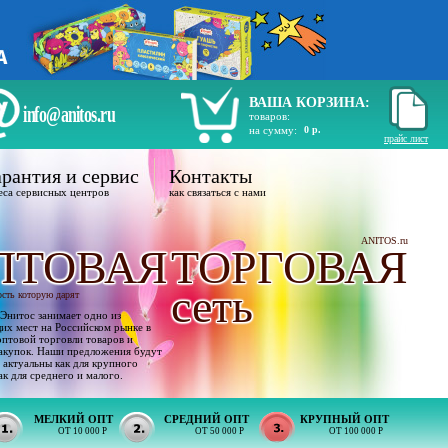
ВАША КОРЗИНА:
info@anitos.ru
товаров:
на сумму:
0 р.
прайс лист
рантия и сервис
Контакты
еса сервисных центров
как связаться с нами
ANITOS.ru
ПТОВАЯ
ТОРГОВАЯ
сеть
ость которую дарят
Энитос занимает одно из
х мест на Российском рынке в
оптовой торговли товаров и
акупок. Наши предложения будут
 актуальны как для крупного
ак для среднего и малого.
МЕЛКИЙ ОПТ
СРЕДНИЙ ОПТ
КРУПНЫЙ ОПТ
ОТ 10 000 Р
ОТ 50 000 Р
ОТ 100 000 Р