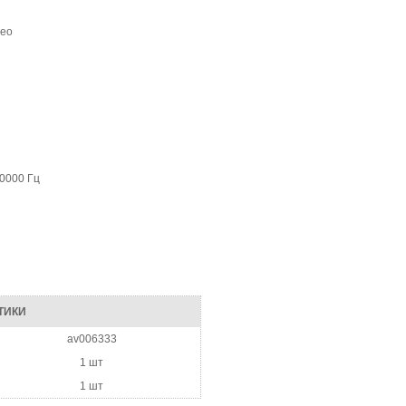
ерео
20000 Гц
ТИКИ
av006333
1 шт
1 шт