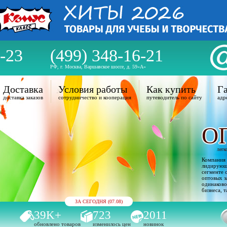
-23
(499) 348-16-21
РФ, г. Москва, Варшавское шоссе, д. 59«А»
Доставка
Условия работы
Как купить
Га
доставка заказов
сотрудничество и кооперация
путеводитель по сайту
адр
О
легк
Компания 
лидирующи
сегменте 
оптовых з
одинаково
бизнеса, т
ЗА СЕГОДНЯ (07.08)
39K+
723
2011
обновлено товаров
изменилось цен
новинок