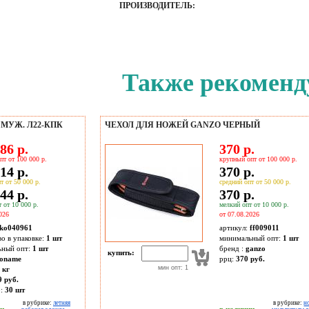
ПРОИЗВОДИТЕЛЬ:
Также рекоменд
МУЖ. Л22-КПК
ЧЕХОЛ ДЛЯ НОЖЕЙ GANZO ЧЕРНЫЙ
86 р.
370 р.
пт от 100 000 р.
крупный опт от 100 000 р.
14 р.
370 р.
т от 50 000 р.
средний опт от 50 000 р.
44 р.
370 р.
 от 10 000 р.
мелкий опт от 10 000 р.
026
от 07.08.2026
ko040961
артикул:
ff009011
во в упаковке:
1 шт
минимальный опт:
1 шт
ьный опт:
1 шт
бренд :
ganzo
купить:
oname
ррц:
370 руб.
мин опт: 1
 кг
9 руб.
о:
30
шт
в рубрике:
летняя
в рубрике:
н