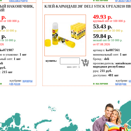
ии
в наличии
рабочая одежда
мультитулы 
ЛЫЙ НАКОНЕЧНИК,
КЛЕЙ-КАРАНДАШ 20Г DELI STICK UP EA20210 П
ЫЙ
 р.
49.93 р.
пт от 100 000 р.
крупный опт от 100 000 р.
 р.
53.43 р.
т от 50 000 р.
средний опт от 50 000 р.
 р.
59.84 р.
 от 10 000 р.
мелкий опт от 10 000 р.
026
от 07.08.2026
ko071987
артикул:
ko087561
во в упаковке:
1 шт
минимальный опт:
1 шт
ьный опт:
1 шт
бренд :
deli
купить:
eli
производитель:
китайская
народная республика
мин опт: 1
руб.
ррц:
211 руб.
о:
215
шт
доступно:
481
шт
в рубрике:
маркеры
в рубрике:
к
ии
в наличии
для досок
карандаш