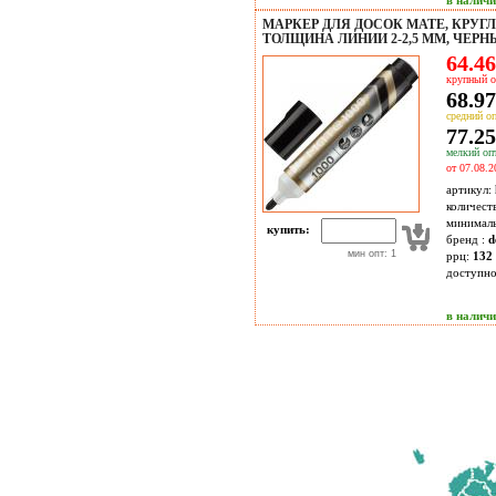
в налич
МАРКЕР ДЛЯ ДОСОК MATE, КРУГ
ТОЛЩИНА ЛИНИИ 2-2,5 ММ, ЧЕРН
64.46
крупный о
68.97
средний оп
77.25
мелкий опт
от 07.08.2
артикул:
количест
минимал
купить:
бренд :
d
мин опт: 1
ррц:
132 
доступн
в налич