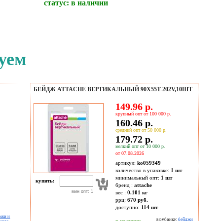
статус:
в наличии
уем
БЕЙДЖ ATTACHE ВЕРТИКАЛЬНЫЙ 90Х55T-202V,10ШТ
149.96 р.
крупный опт от 100 000 р.
160.46 р.
средний опт от 50 000 р.
179.72 р.
мелкий опт от 10 000 р.
от 07.08.2026
артикул:
ko059349
количество в упаковке:
1 шт
минимальный опт:
1 шт
купить:
бренд :
attache
мин опт: 1
вес :
0.101 кг
ррц:
670 руб.
доступно:
114
шт
ожи и
в рубрике:
бейджи