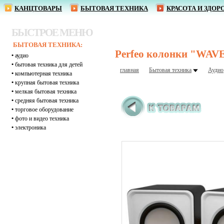
КАНЦТОВАРЫ
БЫТОВАЯ ТЕХНИКА
КРАСОТА И ЗДОР
БЫСТРОЕ МЕНЮ
БЫТОВАЯ ТЕХНИКА:
Perfeo колонки "WAVE
•
аудио
•
бытовая техника для детей
главная
Бытовая техника
Аудио
•
компьютерная техника
•
крупная бытовая техника
•
мелкая бытовая техника
•
средняя бытовая техника
•
торговое оборудование
•
фото и видео техника
•
электроника