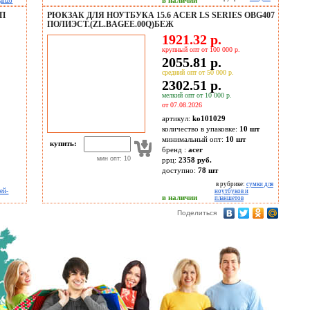
в наличии
ganzo
ВП
РЮКЗАК ДЛЯ НОУТБУКА 15.6 ACER LS SERIES OBG407
ПОЛИЭСТ.(ZL.BAGEE.00Q)БЕЖ
1921.32 р.
крупный опт от 100 000 р.
2055.81 р.
средний опт от 50 000 р.
2302.51 р.
мелкий опт от 10 000 р.
от 07.08.2026
артикул:
ko101029
количество в упаковке:
10 шт
минимальный опт:
10 шт
купить:
бренд :
acer
мин опт: 10
ррц:
2358 руб.
доступно:
78
шт
в рубрике:
сумки для
лей-
ноутбуков и
в наличии
планшетов
Поделиться