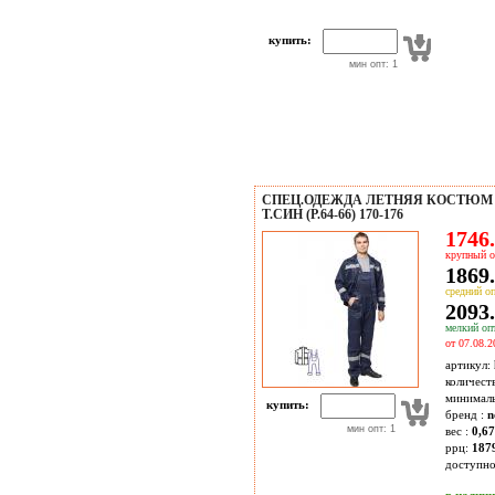
купить:
мин опт: 1
СПЕЦ.ОДЕЖДА ЛЕТНЯЯ КОСТЮМ 
Т.СИН (Р.64-66) 170-176
1746.
крупный о
1869.
средний оп
2093.
мелкий опт
от 07.08.2
артикул:
количест
минимал
купить:
бренд :
n
мин опт: 1
вес :
0,67
ррц:
187
доступн