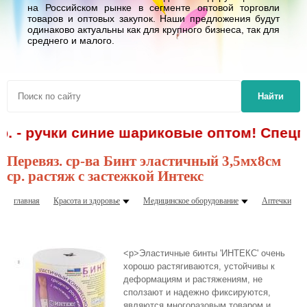
на Российском рынке в сегменте оптовой торговли
товаров и оптовых закупок. Наши предложения будут
одинаково актуальны как для крупного бизнеса, так для
среднего и малого.
Найти
. - ручки синие шариковые оптом! Спецпр
Перевяз. ср-ва Бинт эластичный 3,5мх8см
ср. растяж с застежкой Интекс
главная
Красота и здоровье
Медицинское оборудование
Аптечки
<p>Эластичные бинты 'ИНТЕКС' очень
хорошо растягиваются, устойчивы к
деформациям и растяжениям, не
сползают и надежно фиксируются,
являются многоразовым товаром и