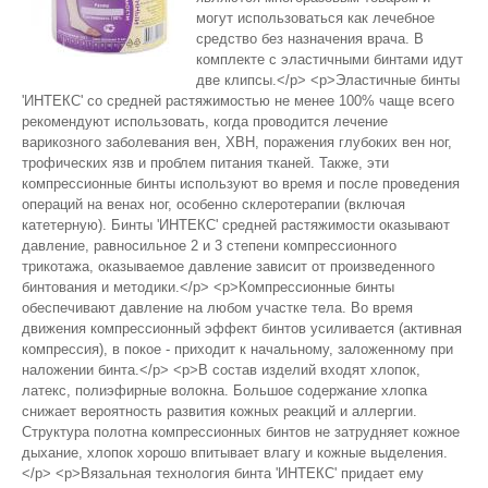
могут использоваться как лечебное
средство без назначения врача. В
комплекте с эластичными бинтами идут
две клипсы.</p> <p>Эластичные бинты
'ИНТЕКС' со средней растяжимостью не менее 100% чаще всего
рекомендуют использовать, когда проводится лечение
варикозного заболевания вен, ХВН, поражения глубоких вен ног,
трофических язв и проблем питания тканей. Также, эти
компрессионные бинты используют во время и после проведения
операций на венах ног, особенно склеротерапии (включая
катетерную). Бинты 'ИНТЕКС' средней растяжимости оказывают
давление, равносильное 2 и 3 степени компрессионного
трикотажа, оказываемое давление зависит от произведенного
бинтования и методики.</p> <p>Компрессионные бинты
обеспечивают давление на любом участке тела. Во время
движения компрессионный эффект бинтов усиливается (активная
компрессия), в покое - приходит к начальному, заложенному при
наложении бинта.</p> <p>В состав изделий входят хлопок,
латекс, полиэфирные волокна. Большое содержание хлопка
снижает вероятность развития кожных реакций и аллергии.
Структура полотна компрессионных бинтов не затрудняет кожное
дыхание, хлопок хорошо впитывает влагу и кожные выделения.
</p> <p>Вязальная технология бинта 'ИНТЕКС' придает ему