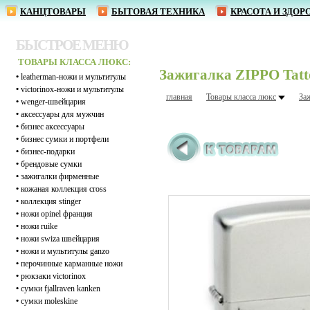
КАНЦТОВАРЫ
БЫТОВАЯ ТЕХНИКА
КРАСОТА И ЗДОР
БЫСТРОЕ МЕНЮ
ТОВАРЫ КЛАССА ЛЮКС:
Зажигалка ZIPPO Tatto
•
leatherman-ножи и мультитулы
•
victorinox-ножи и мультитулы
главная
Товары класса люкс
За
•
wenger-швейцария
•
аксессуары для мужчин
•
бизнес аксессуары
•
бизнес сумки и портфели
•
бизнес-подарки
•
брендовые сумки
•
зажигалки фирменные
•
кожаная коллекция cross
•
коллекция stinger
•
ножи opinel франция
•
ножи ruike
•
ножи swiza швейцария
•
ножи и мультитулы ganzo
•
перочинные карманные ножи
•
рюкзаки victorinox
•
сумки fjallraven kanken
•
сумки moleskine