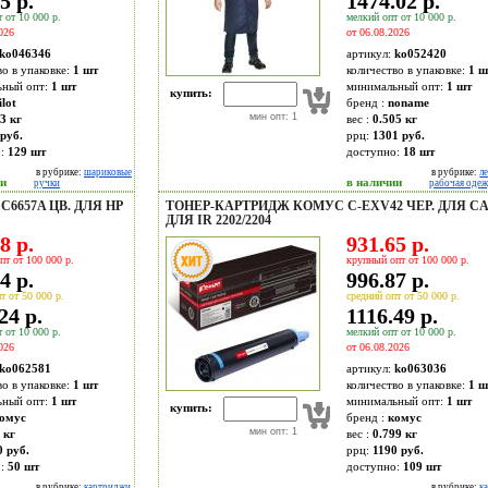
5 р.
1474.02 р.
 от 10 000 р.
мелкий опт от 10 000 р.
026
от 06.08.2026
ko046346
артикул:
ko052420
во в упаковке:
1 шт
количество в упаковке:
1 ш
ьный опт:
1 шт
минимальный опт:
1 шт
купить:
ilot
бренд :
noname
мин опт: 1
3 кг
вес :
0.505 кг
руб.
ррц:
1301 руб.
о:
129
шт
доступно:
18
шт
в рубрике:
шариковые
в рубрике:
л
ии
в наличии
ручки
рабочая оде
6657A ЦВ. ДЛЯ HP
ТОНЕР-КАРТРИДЖ КОМУС C-EXV42 ЧЕР. ДЛЯ C
ДЛЯ IR 2202/2204
8 р.
931.65 р.
пт от 100 000 р.
крупный опт от 100 000 р.
4 р.
996.87 р.
т от 50 000 р.
средний опт от 50 000 р.
24 р.
1116.49 р.
 от 10 000 р.
мелкий опт от 10 000 р.
026
от 06.08.2026
ko062581
артикул:
ko063036
во в упаковке:
1 шт
количество в упаковке:
1 ш
ьный опт:
1 шт
минимальный опт:
1 шт
купить:
омус
бренд :
комус
мин опт: 1
 кг
вес :
0.799 кг
0 руб.
ррц:
1190 руб.
о:
50
шт
доступно:
109
шт
в рубрике:
картриджи
в рубрике:
к