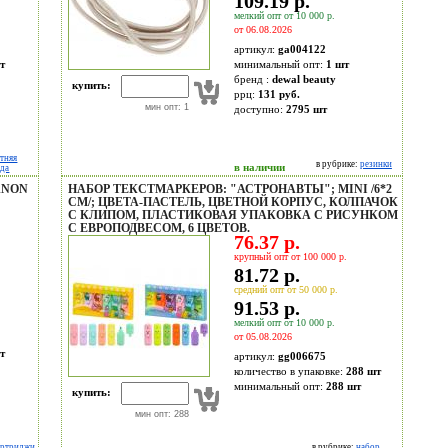
109.19 р.
мелкий опт от 10 000 р.
от 06.08.2026
артикул:
ga004122
т
минимальный опт:
1 шт
бренд :
dewal beauty
купить:
ррц:
131 руб.
мин опт: 1
доступно:
2795
шт
етняя
в рубрике:
резинки
в наличии
жда
ANON
НАБОР ТЕКСТМАРКЕРОВ: "АСТРОНАВТЫ"; MINI /6*2
СМ/; ЦВЕТА-ПАСТЕЛЬ, ЦВЕТНОЙ КОРПУС, КОЛПАЧОК
С КЛИПОМ, ПЛАСТИКОВАЯ УПАКОВКА С РИСУНКОМ
С ЕВРОПОДВЕСОМ, 6 ЦВЕТОВ.
76.37 р.
крупный опт от 100 000 р.
81.72 р.
средний опт от 50 000 р.
91.53 р.
мелкий опт от 10 000 р.
от 05.08.2026
т
артикул:
gg006675
количество в упаковке:
288 шт
минимальный опт:
288 шт
купить:
мин опт: 288
артриджи
в рубрике:
набор