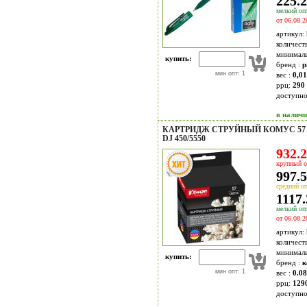
225.2
мелкий опт
от 06.08.2
артикул:
количест
минимал
купить:
бренд :
p
мин опт: 1
вес :
0,01
ррц:
290 
доступн
в налич
КАРТРИДЖ СТРУЙНЫЙ КОМУС 57 C
DJ 450/5550
932.2
крупный о
997.5
средний оп
1117.
мелкий опт
от 06.08.2
артикул:
количест
минимал
купить:
бренд :
к
мин опт: 1
вес :
0.08
ррц:
129
доступн