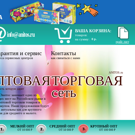
ВАША КОРЗИНА:
info@anitos.ru
товаров:
на сумму:
0 р.
прайс лист
рантия и сервис
Контакты
еса сервисных центров
как связаться с нами
ANITOS.ru
ПТОВАЯ
ТОРГОВАЯ
сеть
ость которую дарят
Энитос занимает одно из
х мест на Российском рынке в
оптовой торговли товаров и
акупок. Наши предложения будут
 актуальны как для крупного
ак для среднего и малого.
МЕЛКИЙ ОПТ
СРЕДНИЙ ОПТ
КРУПНЫЙ ОПТ
ОТ 10 000 Р
ОТ 50 000 Р
ОТ 100 000 Р