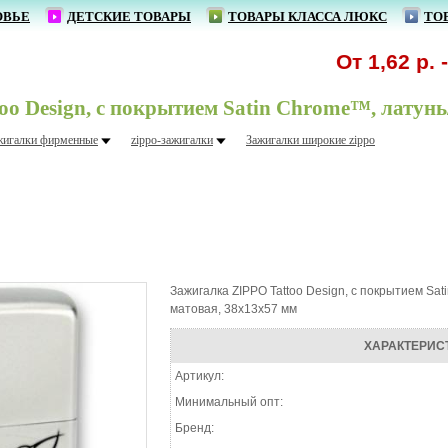
ОВЬЕ
ДЕТСКИЕ ТОВАРЫ
ТОВАРЫ КЛАССА ЛЮКС
ТО
От 1,62 р. - р
o Design, с покрытием Satin Chrome™, латунь/
жигалки фирменные
zippo-зажигалки
Зажигалки шиpокие zippo
Зажигалка ZIPPO Tattoo Design, с покрытием Sat
матовая, 38x13x57 мм
ХАРАКТЕРИС
Артикул:
Минимальный опт:
Бренд: