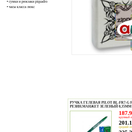
•
сумки и рюкзаки piquadro
•
часы класса люкс
РУЧКА ГЕЛЕВАЯ PILOT BL-FR7-G 
РЕЗИН.МАНЖЕТ ЗЕЛЕНЫЙ 0,35М
187.9
крупный о
201.1
средний оп