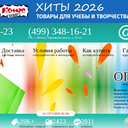
-23
(499) 348-16-21
РФ, г. Москва, Варшавское шоссе, д. 59«А»
Доставка
Условия работы
Как купить
Га
доставка заказов
сотрудничество и кооперация
путеводитель по сайту
адр
О
легк
Компания 
лидирующи
сегменте 
оптовых з
одинаково
бизнеса, т
ЗА СЕГОДНЯ (06.08)
39K+
2423
2011
обновлено товаров
изменилось цен
новинок