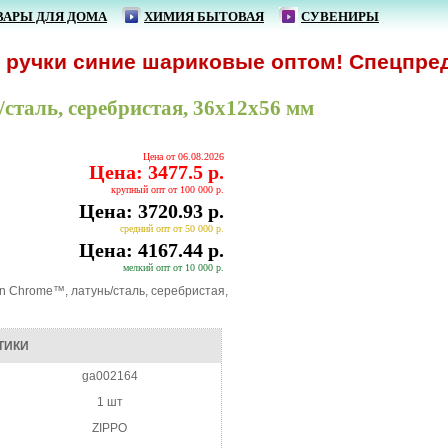
ВАРЫ ДЛЯ ДОМА
ХИМИЯ БЫТОВАЯ
СУВЕНИРЫ
учки синие шариковые оптом! Спецпредложе
сталь, серебристая, 36x12x56 мм
Цена от 06.08.2026
Цена: 3477.5 р.
крупный опт от 100 000 р.
Цена: 3720.93 р.
средний опт от 50 000 р.
Цена: 4167.44 р.
мелкий опт от 10 000 р.
in Chrome™, латунь/сталь, серебристая,
ТИКИ
ga002164
1 шт
ZIPPO