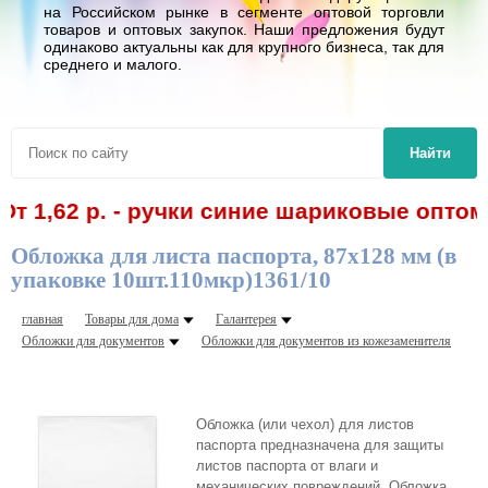
на Российском рынке в сегменте оптовой торговли
товаров и оптовых закупок. Наши предложения будут
одинаково актуальны как для крупного бизнеса, так для
среднего и малого.
Найти
2 р. - ручки синие шариковые оптом! Спе
Обложка для листа паспорта, 87x128 мм (в
упаковке 10шт.110мкр)1361/10
главная
Товары для дома
Галантерея
Обложки для документов
Обложки для документов из кожезаменителя
Обложка (или чехол) для листов
паспорта предназначена для защиты
листов паспорта от влаги и
механических повреждений. Обложка